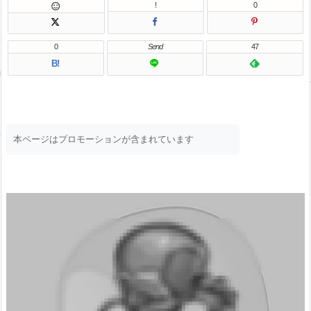
!
0

0
Send
47
B!
本ページはプロモーションが含まれています