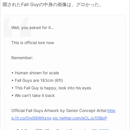
開されたFall Guyの中身の画像は、グロかった。
Well, you asked for it…
This is official lore now
Remember:
• Human shown for scale
• Fall Guys are 183cm (6ft)
• This Fall Guy is happy, look into his eyes
• We can't take it back
Official Fall Guys Artwork by Senior Concept Artist:
http
s://t.co/OgiS6WXzno
pic.twitter.com/eCLJu1DBpP