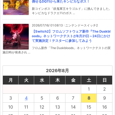
倒せるDQ11から来たキンピカなボス！
新コインボス「鉄鬼軍王キラゴルド」に挑んできました。
キンピカなドラクエ11のボス ...
2026/07/16/ 01:08:13
:
ニンテンドースイッチ2
【Switch2】フロムソフトウェア新作『The Duskbl
oods』ネットワークテストが8月21日～24日にかけ
て実施決定！テスターに参加してみよう
フロム新作「The Duskbloods」ネットワークテストの実
施日時が発表され ...
2026年8月
月
火
水
木
金
土
日
1
2
3
4
5
6
7
8
9
10
11
12
13
14
15
16