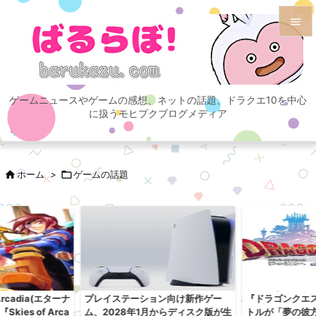


メニュ

ゲームニュースやゲームの感想、ネットの話題、ドラクエ10を中心
サイド
に扱うモヒプクブログメディア

前へ


ホーム
>

ゲームの話題
次へ

検索
Arcadia(エターナ
プレイステーション向け新作ゲー
『ドラゴンクエス
ies of Arca
ム、2028年1月からディスク版が生
トルが「夢の彼