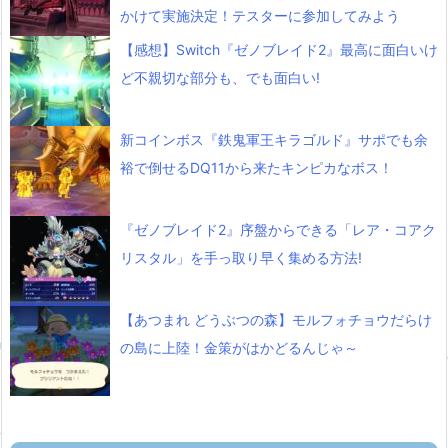
かけて実施決定！テスターに参加してみよう
【感想】Switch『ゼノブレイド2』最高に面白いけ
ど不親切な部分も、でも面白い!
新コインボス『鉄鬼軍王キラゴルド』サポでも余
裕で倒せるDQ11から来たキンピカなボス！
『ゼノブレイド2』序盤からできる「レア・コアク
リスタル」を手っ取り早く集める方法!
【あつまれ どうぶつの森】モルフォチョウだらけ
の島に上陸！金策がはかどるんじゃ～