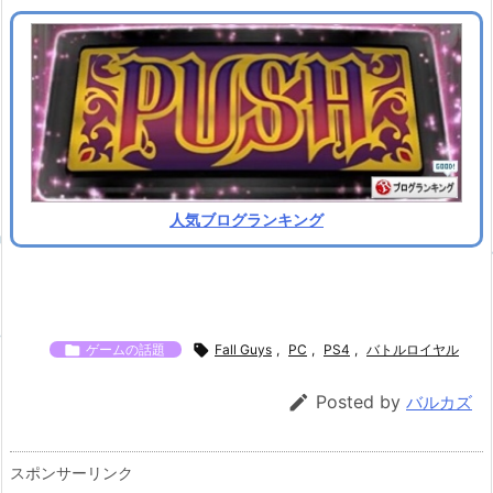
人気ブログランキング

ゲームの話題

Fall Guys
,
PC
,
PS4
,
バトルロイヤル

Posted by
バルカズ
スポンサーリンク