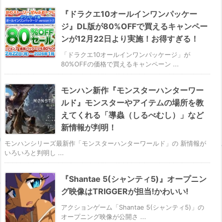
『ドラクエ10オールインワンパッケー
ジ』DL版が80%OFFで買えるキャンペー
ンが12月22日より実施！お得すぎる！
「ドラクエ10オールインワンパッケージ」が
80%OFFの価格で買えるキャンペーン ...
モンハン新作『モンスターハンターワー
ルド』モンスターやアイテムの場所を教
えてくれる「導蟲（しるべむし）」など
新情報が判明！
モンハンシリーズ最新作「モンスターハンターワールド」の 新情報が
いろいろと判明し ...
『Shantae 5(シャンティ5)』オープニン
グ映像はTRIGGERが担当!かわいい!
アクションゲーム「Shantae 5(シャンティ5)」の
オープニング映像が公開さ ...