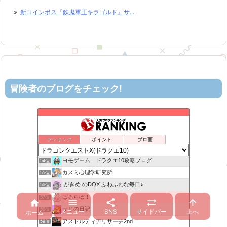
新コインボス『鉄鬼軍王キラゴルド』サ...
冒険者のブログをチェック!
ロビンさんはガチらない。
50位
リホレイショ・ゲームブログ
51位
6×9=54 ドラクエ10
52位
ランキング
ポイント
ブロ画
机上の空論-DQ10エアプ日記
53位
ヨモゲーム ドラクエ10攻略ブログ
54位
カスミ心理学研究所
55位
がきめ のDQX ふわふわな毎日♪
56位
ばるらぼ！
57位





サじの日記
58位
メニュー
SNS
サイドバー
上へ
ホーム
アストルティアリサーチ2nd
59位