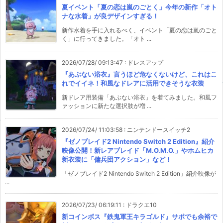
夏イベント「夏の恋は嵐のごとく」今年の新作「オト
ナな水着」が良デザインすぎる！
新作水着を手に入れるべく、イベント「夏の恋は嵐のごと
く」に行ってきました。「オト ...
2026/07/28/ 09:13:47
:
ドレスアップ
『あぶない浴衣』言うほど危なくないけど、これはこ
れでイイネ！和風なドレアに活用できそうな衣装
新ドレア用装備「あぶない浴衣」を着てみました。和風フ
ァッションに新たな選択肢が増 ...
2026/07/24/ 11:03:58
:
ニンテンドースイッチ2
『ゼノブレイド2 Nintendo Switch 2 Edition』紹介
映像公開！新レアブレイド「M.O.M.O.」やホムヒカ
新衣装に「傭兵団アクション」など！
「ゼノブレイド2 Nintendo Switch 2 Edition」紹介映像が
...
2026/07/23/ 06:19:11
:
ドラクエ10
新コインボス『鉄鬼軍王キラゴルド』サポでも余裕で