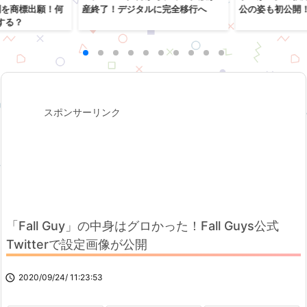
列を商標出願！何
産終了！デジタルに完全移行へ
公の姿も初公開
する？
スポンサーリンク
「Fall Guy」の中身はグロかった！Fall Guys公式
Twitterで設定画像が公開

2020/09/24/ 11:23:53