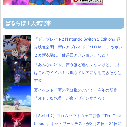
ばるらぼ！人気記事
『ゼノブレイド2 Nintendo Switch 2 Edition』紹
介映像公開！新レアブレイド「M.O.M.O.」やホム
ヒカ新衣装に「傭兵団アクション」など！
『あぶない浴衣』言うほど危なくないけど、これ
はこれでイイネ！和風なドレアに活用できそうな
衣装
夏イベント「夏の恋は嵐のごとく」今年の新作
「オトナな水着」が良デザインすぎる！
【Switch2】フロムソフトウェア新作『The Dusk
bloods』ネットワークテストが8月21日～24日に