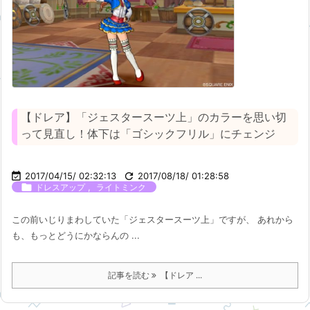
【ドレア】「ジェスタースーツ上」のカラーを思い切
って見直し！体下は「ゴシックフリル」にチェンジ

2017/04/15/ 02:32:13

2017/08/18/ 01:28:58

,
ドレスアップ
ライトミンク
この前いじりまわしていた「ジェスタースーツ上」ですが、 あれから
も、もっとどうにかならんの ...
記事を読む
【ドレア ...