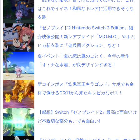
はこれでイイネ！和風なドレアに活用できそうな
衣装
『ゼノブレイド2 Nintendo Switch 2 Edition』紹
介映像公開！新レアブレイド「M.O.M.O.」やホム
ヒカ新衣装に「傭兵団アクション」など！
夏イベント「夏の恋は嵐のごとく」今年の新作
「オトナな水着」が良デザインすぎる！
新コインボス『鉄鬼軍王キラゴルド』サポでも余
裕で倒せるDQ11から来たキンピカなボス！
【感想】Switch『ゼノブレイド2』最高に面白いけ
ど不親切な部分も、でも面白い!