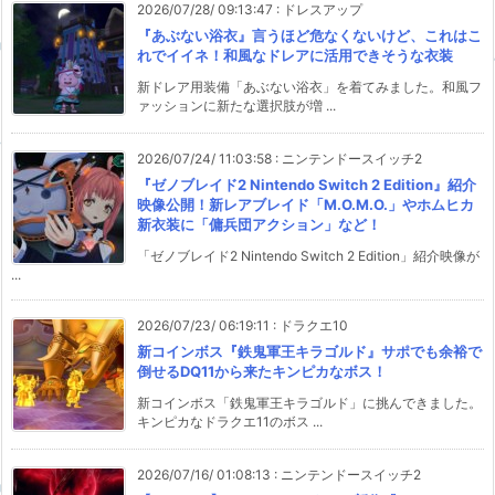
2026/07/28/ 09:13:47
:
ドレスアップ
『あぶない浴衣』言うほど危なくないけど、これはこ
れでイイネ！和風なドレアに活用できそうな衣装
新ドレア用装備「あぶない浴衣」を着てみました。和風フ
ァッションに新たな選択肢が増 ...
2026/07/24/ 11:03:58
:
ニンテンドースイッチ2
『ゼノブレイド2 Nintendo Switch 2 Edition』紹介
映像公開！新レアブレイド「M.O.M.O.」やホムヒカ
新衣装に「傭兵団アクション」など！
「ゼノブレイド2 Nintendo Switch 2 Edition」紹介映像が
...
2026/07/23/ 06:19:11
:
ドラクエ10
新コインボス『鉄鬼軍王キラゴルド』サポでも余裕で
倒せるDQ11から来たキンピカなボス！
新コインボス「鉄鬼軍王キラゴルド」に挑んできました。
キンピカなドラクエ11のボス ...
2026/07/16/ 01:08:13
:
ニンテンドースイッチ2