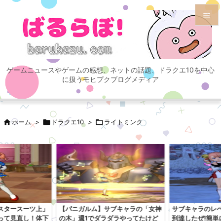


メニュ

ゲームニュースやゲームの感想、ネットの話題、ドラクエ10を中心
サイド
に扱うモヒプクブログメディア

前へ


ホーム
>

ドラクエ10
>

ライトミンク
次へ

検索
スタースーツ上」
【パニガルム】サブキャラの「女神
サブキャラのレベ
って見直し！体下
の木」週1でダラダラやってたけど
到達したぜ!簡単