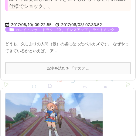
仕様でショック、、

2017/05/10/ 09:22:55

2017/06/03/ 07:33:52

,
,
,
カレイ・ルゥ
ドラクエ10
ドレスアップ
ライトミンク
どうも、久しぶりの人間（仮）の姿になったバルカズです。 なぜやっ
てきているかといえば、 ア ...
記事を読む
「アスフ ...