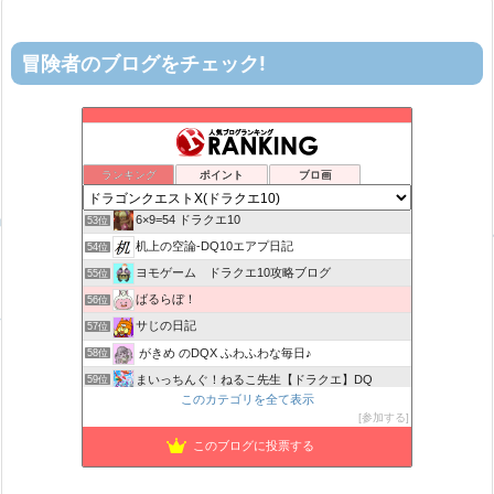
冒険者のブログをチェック!
ティルナローグス｜ドラクエ10ブログ！
49位
カスミ心理学研究所
50位
星降る夜の活動記録
51位
ランキング
ポイント
ブロ画
ロビンさんはガチらない。
52位
6×9=54 ドラクエ10
53位
机上の空論-DQ10エアプ日記
54位
ヨモゲーム ドラクエ10攻略ブログ
55位
ばるらぼ！
56位
サじの日記
57位
がきめ のDQX ふわふわな毎日♪
58位
まいっちんぐ！ねるこ先生【ドラクエ】DQ
59位
このカテゴリを全て表示
みみっくほしさんいますか！？
60位
参加する
アストルティアリサーチ2nd
61位
このブログに投票する
山野草栽培
62位
ねむレムの森
63位