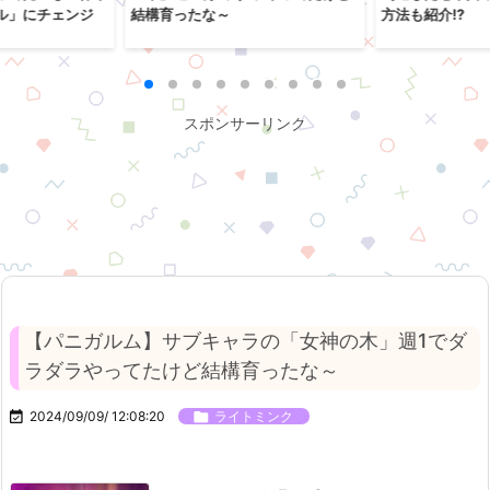
ル」にチェンジ
結構育ったな～
方法も紹介!?
スポンサーリンク
【パニガルム】サブキャラの「女神の木」週1でダ
ラダラやってたけど結構育ったな～

2024/09/09/ 12:08:20

ライトミンク