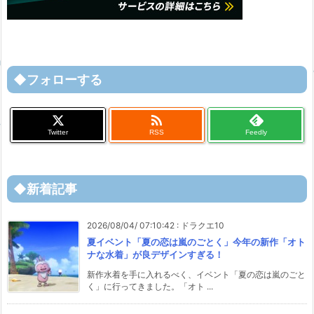
◆フォローする

Twitter
RSS
Feedly
◆新着記事
2026/08/04/ 07:10:42
:
ドラクエ10
夏イベント「夏の恋は嵐のごとく」今年の新作「オト
ナな水着」が良デザインすぎる！
新作水着を手に入れるべく、イベント「夏の恋は嵐のごと
く」に行ってきました。「オト ...