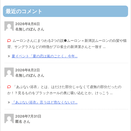
最近のコメント
2026年8月6日
名無しのぽん さん
ムーロンさんにまつわる2つの説●ムーロン＝新津説ムーロンの白髪や猫
背、サングラスなどの特徴がプロ雀士の新津潔さんと一致す ...
夏イベント「夏の恋は嵐のごとく」今年...
2026年8月2日
名無しのぽん さん
「あぶない浴衣」とは、はだけた部分じゃなくて虚無の部分だったの
か！？見るものをブラックホールの奥に吸い込むとか。けっこう ...
『あぶない浴衣』言うほど危なくないけ...
2026年7月31日
匿名 さん