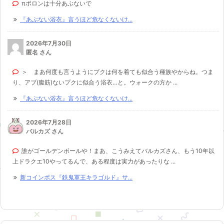
πポロンは十分あぶないで
『あぶない浴衣』言うほど危なくないけ...
2026年7月30日
匿名 さん
＞ まあ何度も言うようにプクは何を着ても似合う種族やからね。つま
り、アブ(腹筋)ないプクに似合う浴衣…と。ウォークの方か ...
『あぶない浴衣』言うほど危なくないけ...
2026年7月28日
バルカズ さん
誰がゴールデンボールや！まあ、こうみえてバルカズさん、もう10年以
上ドラクエ10やってるんで、ある程度は実力があったりな ...
新コインボス『鉄鬼軍王キラゴルド』サ...