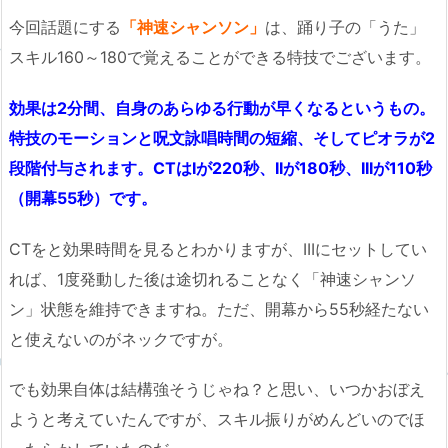
今回話題にする
「神速シャンソン」
は、踊り子の「うた」
スキル160～180で覚えることができる特技でございます。
効果は2分間、自身のあらゆる行動が早くなるというもの。
特技のモーションと呪文詠唱時間の短縮、そしてピオラが2
段階付与されます。
CTはIが220秒、IIが180秒、IIIが110秒
（開幕55秒）です。
CTをと効果時間を見るとわかりますが、IIIにセットしてい
れば、1度発動した後は途切れることなく「神速シャンソ
ン」状態を維持できますね。ただ、開幕から55秒経たない
と使えないのがネックですが。
でも効果自体は結構強そうじゃね？と思い、いつかおぼえ
ようと考えていたんですが、スキル振りがめんどいのでほ