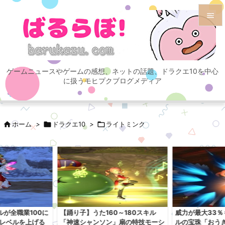


メニュ

ゲームニュースやゲームの感想、ネットの話題、ドラクエ10を中心
サイド
に扱うモヒプクブログメディア

前へ


ホーム
>

ドラクエ10
>

ライトミンク
次へ

検索
が全職業100に
【踊り子】うた160～180スキル
威力が最大33
にレベルを上げる
「神速シャンソン」扇の特技モーシ
ルの宝珠「おう