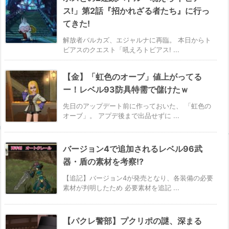
ス!」第2話『招かれざる者たち』に行っ
てきた!
解放者バルカズ、エジャルナに再臨。 本日からト
ビアスのクエスト「吼えろトビアス! ...
【金】「虹色のオーブ」値上がってる
ー！レベル93防具特需で儲けたｗ
先日のアップデート前に作っておいた、 「虹色の
オーブ」。 アプデ後まで出品せずに ...
バージョン4で追加されるレベル96武
器・盾の素材を考察!?
【追記】バージョン4が発売となり、各装備の必要
素材が判明したため 必要素材を追記 ...
【パクレ警部】プクリポの謎、深まる