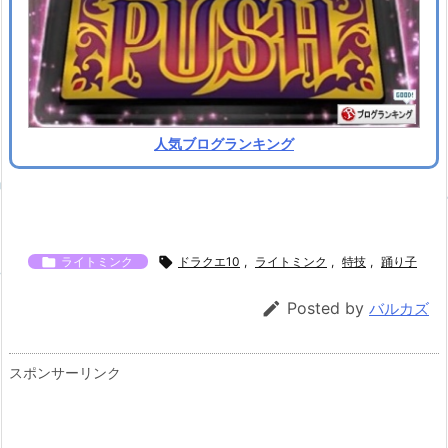
人気ブログランキング

ライトミンク

ドラクエ10
,
ライトミンク
,
特技
,
踊り子

Posted by
バルカズ
スポンサーリンク