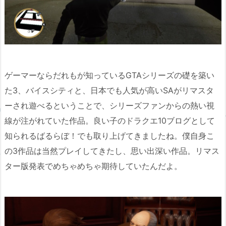
ゲーマーならだれもが知っているGTAシリーズの礎を築い
た3、バイスシティと、日本でも人気が高いSAがリマスタ
ーされ遊べるということで、シリーズファンからの熱い視
線が注がれていた作品。良い子のドラクエ10ブログとして
知られるばるらぼ！でも取り上げてきましたね。僕自身こ
の3作品は当然プレイしてきたし、思い出深い作品。リマス
ター版発表でめちゃめちゃ期待していたんだよ。