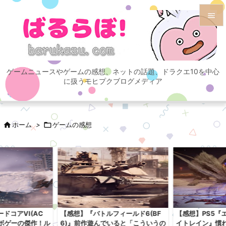


メニュ

ゲームニュースやゲームの感想、ネットの話題、ドラクエ10を中心
サイド
に扱うモヒプクブログメディア

前へ


ホーム
>

ゲームの感想
次へ

検索
ドコアVI(AC
【感想】『バトルフィールド6(BF
【感想】PS5『
ロボゲーの傑作！ル
6)』前作遊んでいると「こういうの
イトレイン』慣