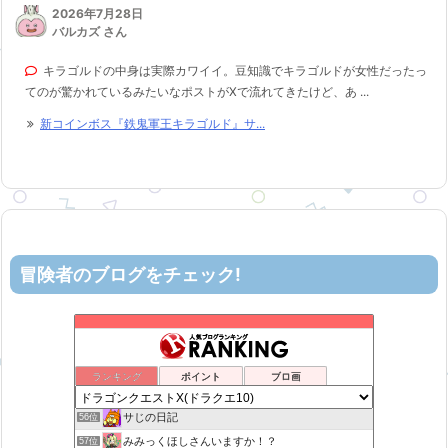
2026年7月28日
バルカズ さん
キラゴルドの中身は実際カワイイ。豆知識でキラゴルドが女性だったっ
てのが驚かれているみたいなポストがXで流れてきたけど、あ ...
新コインボス『鉄鬼軍王キラゴルド』サ...
冒険者のブログをチェック!
机上の空論-DQ10エアプ日記
52位
ヨモゲーム ドラクエ10攻略ブログ
53位
まいっちんぐ！ねるこ先生【ドラクエ】DQ
54位
ランキング
ポイント
ブロ画
星降る夜の活動記録
55位
サじの日記
56位
みみっくほしさんいますか！？
57位