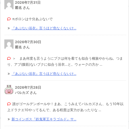
2026年7月31日
匿名 さん
πポロンは十分あぶないで
『あぶない浴衣』言うほど危なくないけ...
2026年7月30日
匿名 さん
＞ まあ何度も言うようにプクは何を着ても似合う種族やからね。つま
り、アブ(腹筋)ないプクに似合う浴衣…と。ウォークの方か ...
『あぶない浴衣』言うほど危なくないけ...
2026年7月28日
バルカズ さん
誰がゴールデンボールや！まあ、こうみえてバルカズさん、もう10年以
上ドラクエ10やってるんで、ある程度は実力があったりな ...
新コインボス『鉄鬼軍王キラゴルド』サ...