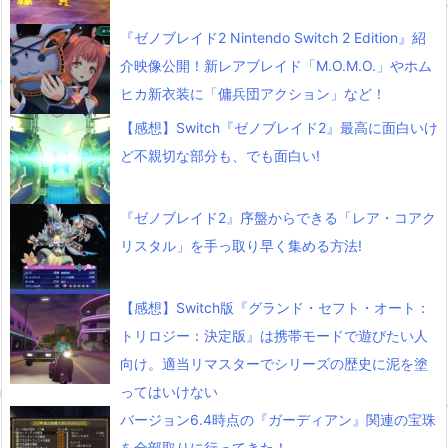
『ゼノブレイド2 Nintendo Switch 2 Edition』紹
介映像公開！新レアブレイド「M.O.M.O.」やホム
ヒカ新衣装に「傭兵団アクション」など！
【感想】Switch『ゼノブレイド2』最高に面白いけ
ど不親切な部分も、でも面白い!
『ゼノブレイド2』序盤からできる「レア・コアク
リスタル」を手っ取り早く集める方法!
【感想】Switch版『グランド・セフト・オート：
トリロジー：決定版』は携帯モードで遊びたい人
向け。適当リマスターでシリーズの歴史に泥を塗
ってはいけない
バージョン6.4時点の『ガーディアン』関連の宝珠
を全部取りに行ってきた！