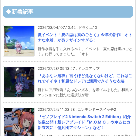
◆新着記事
2026/08/04/ 07:10:42
:
ドラクエ10
夏イベント「夏の恋は嵐のごとく」今年の新作「オト
ナな水着」が良デザインすぎる！
新作水着を手に入れるべく、イベント「夏の恋は嵐のごと
く」に行ってきました。「オト ...
2026/07/28/ 09:13:47
:
ドレスアップ
『あぶない浴衣』言うほど危なくないけど、これはこ
れでイイネ！和風なドレアに活用できそうな衣装
新ドレア用装備「あぶない浴衣」を着てみました。和風フ
ァッションに新たな選択肢が増 ...
2026/07/24/ 11:03:58
:
ニンテンドースイッチ2
『ゼノブレイド2 Nintendo Switch 2 Edition』紹介
映像公開！新レアブレイド「M.O.M.O.」やホムヒカ
新衣装に「傭兵団アクション」など！