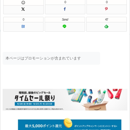
0
0

0
Send
47
B!
本ページはプロモーションが含まれています