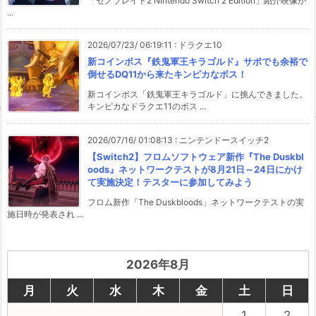
「ゼノブレイド2 Nintendo Switch 2 Edition」紹介映像が
...
2026/07/23/ 06:19:11
:
ドラクエ10
新コインボス『鉄鬼軍王キラゴルド』サポでも余裕で
倒せるDQ11から来たキンピカなボス！
新コインボス「鉄鬼軍王キラゴルド」に挑んできました。
キンピカなドラクエ11のボス ...
2026/07/16/ 01:08:13
:
ニンテンドースイッチ2
【Switch2】フロムソフトウェア新作『The Duskbl
oods』ネットワークテストが8月21日～24日にかけ
て実施決定！テスターに参加してみよう
フロム新作「The Duskbloods」ネットワークテストの実
施日時が発表され ...
2026年8月
月
火
水
木
金
土
日
1
2