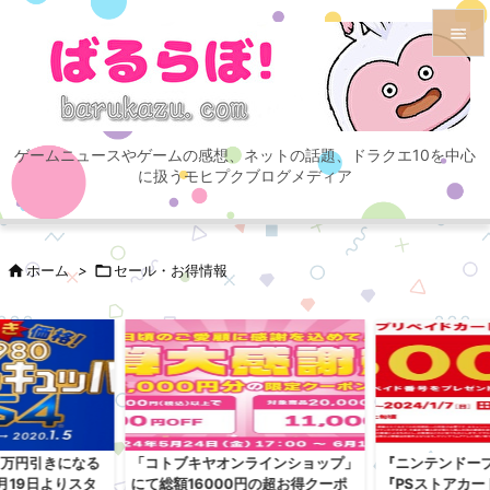


メニュ

ゲームニュースやゲームの感想、ネットの話題、ドラクエ10を中心
サイド
に扱うモヒプクブログメディア

前へ


ホーム
>

セール・お得情報
次へ

検索
1万円引きになる
「コトブキヤオンラインショップ」
『ニンテンドー
月19日よりスタ
にて総額16000円の超お得クーポ
『PSストアカー