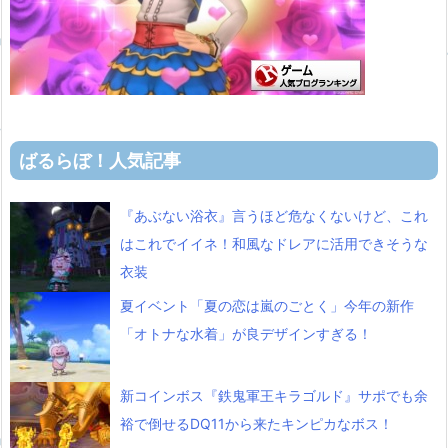
ばるらぼ！人気記事
『あぶない浴衣』言うほど危なくないけど、これ
はこれでイイネ！和風なドレアに活用できそうな
衣装
夏イベント「夏の恋は嵐のごとく」今年の新作
「オトナな水着」が良デザインすぎる！
新コインボス『鉄鬼軍王キラゴルド』サポでも余
裕で倒せるDQ11から来たキンピカなボス！