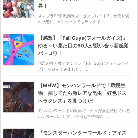
昇！
スマブラSP参戦効果で「ゼノブレイド2」が売り切
れ状態に。eショップでもランクイ ...
【感想】『Fall Guys(フォールガイズ)』
ゆる～い見た目の60人が競い合う新感覚
バトロワ！
話題の多人数アクション「Fall Guys(フォールカイ
ズ)」を遊んでみました。 ...
【MHW】モンハンワールドで「環境生
物」探してたら激レアな昆虫「虹色ドス
ヘラクレス」を見つけた!
モンハンワールドの世界で、日々探索を続けている
ハンターバルカズ。 今日も古代樹の ...
『モンスターハンターワールド：アイス