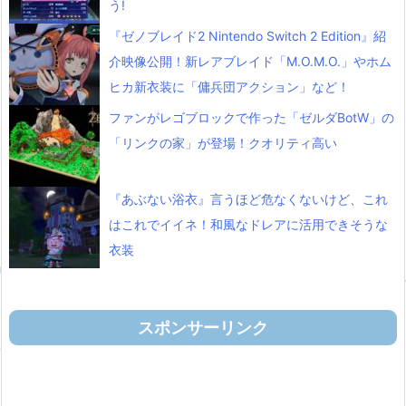
う!
『ゼノブレイド2 Nintendo Switch 2 Edition』紹
介映像公開！新レアブレイド「M.O.M.O.」やホム
ヒカ新衣装に「傭兵団アクション」など！
ファンがレゴブロックで作った「ゼルダBotW」の
「リンクの家」が登場！クオリティ高い
『あぶない浴衣』言うほど危なくないけど、これ
はこれでイイネ！和風なドレアに活用できそうな
衣装
スポンサーリンク