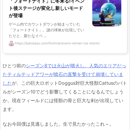
「フォートナイト」に冬来る!イベン
ト後ステージが変化し新しいモード
が登場
ゲーム内でカウントダウンが始まっていた
「フォートナイト」。謎の球体が出現してい
たりと、新たなイベ ...
https://barukazu.com/fortnite/event-winter-ice-storm/
ひとつ前の
シーズン8では火山が噴火し、人気のエリアだっ
たティルテッドアワーが噴石の直撃を受けて崩壊していま
した
が、この巨大ロボットDoggus対巨大怪獣Cattusのバト
ルがシーズン10でどう影響してくることになるんでしょう
か。現在フィールドには怪獣の骨と巨大な剣が出現してい
ます。
なお今回僕は見逃しました。生で見たかったこれ～。