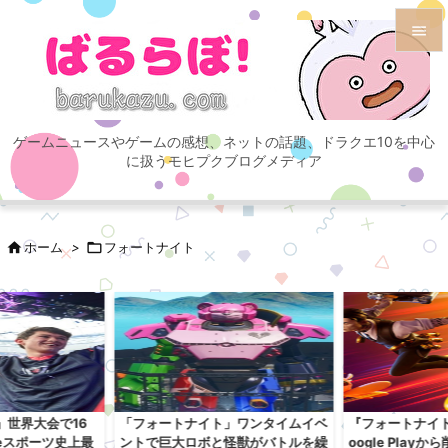


メニュ

ゲームニュースやゲームの感想、ネットの話題、ドラクエ10を中心
サイド
に扱うモヒプクブログメディア

前へ


ホーム
>

フォートナイト
次へ

検索
」世界大会で16
「フォートナイト」ワンタイムイベ
『フォートナイト』
eスポーツ史上最
ントで巨大ロボと怪獣がバトルを繰
oogle Play