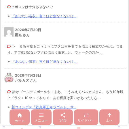
πポロンは十分あぶないで
『あぶない浴衣』言うほど危なくないけ...
2026年7月30日
匿名 さん
＞ まあ何度も言うようにプクは何を着ても似合う種族やからね。つま
り、アブ(腹筋)ないプクに似合う浴衣…と。ウォークの方か ...
『あぶない浴衣』言うほど危なくないけ...
2026年7月28日
バルカズ さん
誰がゴールデンボールや！まあ、こうみえてバルカズさん、もう10年以
上ドラクエ10やってるんで、ある程度は実力があったりな ...
新コインボス『鉄鬼軍王キラゴルド』サ...





メニュー
SNS
サイドバー
上へ
ホーム