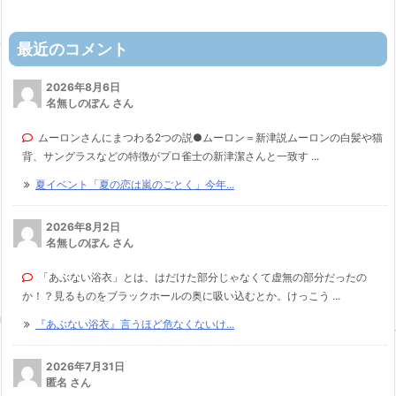
最近のコメント
2026年8月6日
名無しのぽん さん
ムーロンさんにまつわる2つの説●ムーロン＝新津説ムーロンの白髪や猫
背、サングラスなどの特徴がプロ雀士の新津潔さんと一致す ...
夏イベント「夏の恋は嵐のごとく」今年...
2026年8月2日
名無しのぽん さん
「あぶない浴衣」とは、はだけた部分じゃなくて虚無の部分だったの
か！？見るものをブラックホールの奥に吸い込むとか。けっこう ...
『あぶない浴衣』言うほど危なくないけ...
2026年7月31日
匿名 さん