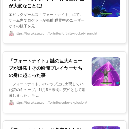
が大変なことに!
エピックゲームズ「フォートナイト」にて、
ゲーム内でロケットが発射!世界中のユーザー
がその様子を見 ...
https://barukazu.com/fortnite/fortnite-rocket-launch/
「フォートナイト」謎の巨大キュー
ブが爆発！その瞬間プレイヤーたち
の身に起こった事
「フォートナイト」のマップ上に出現してい
た謎のキューブ。11月5日未明に突如として消
滅しました。キ ...
https://barukazu.com/fortnite/cube-explosion/