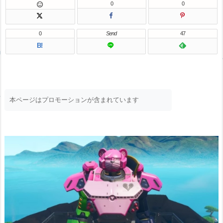
0
0

0
Send
47
B!
本ページはプロモーションが含まれています