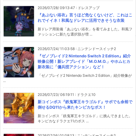
2026/07/28/ 09:13:47
:
ドレスアップ
『あぶない浴衣』言うほど危なくないけど、これはこ
れでイイネ！和風なドレアに活用できそうな衣装
新ドレア用装備「あぶない浴衣」を着てみました。和風フ
ァッションに新たな選択肢が増 ...
2026/07/24/ 11:03:58
:
ニンテンドースイッチ2
『ゼノブレイド2 Nintendo Switch 2 Edition』紹介
映像公開！新レアブレイド「M.O.M.O.」やホムヒカ
新衣装に「傭兵団アクション」など！
「ゼノブレイド2 Nintendo Switch 2 Edition」紹介映像が
...
2026/07/23/ 06:19:11
:
ドラクエ10
新コインボス『鉄鬼軍王キラゴルド』サポでも余裕で
倒せるDQ11から来たキンピカなボス！
新コインボス「鉄鬼軍王キラゴルド」に挑んできました。
キンピカなドラクエ11のボス ...
2026/07/16/ 01:08:13
:
ニンテンドースイッチ2