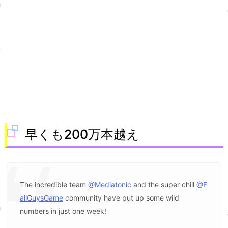
早くも200万本越え
The incredible team
@Mediatonic
and the super chill
@F
allGuysGame
community have put up some wild
numbers in just one week!