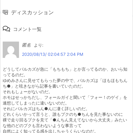
ディスカッション
コメント一覧
匿名
より:
2020/08/13/ 02:04:57 2:04 PM
どうしてバルカズが急に「もちもち」とか言ってるのか、おいら知
ってるのだ。
ゆめみさんに見せてもらった夢の中で、バルカズは「ほもほもちん
ち●」と呟きながら記事を書いていたのだ。
それもしょーがないのだ。
ホモはせっかちだし、フォールガイと聞いて「フォー！のゲイ」を
連想してしまったに違いないのだ。
それにバルカズはちん●んに凄く詳しいのだ。
どれくらいかって言うと、誰もプクのち●ちんを見た事ないのに
裸で走り回るプクを見て「●んちん見えてないから大丈夫」みたい
な他のどのプクも言わないような事言って
自然によく知ってる感を出しちゃうくらいなのだ。