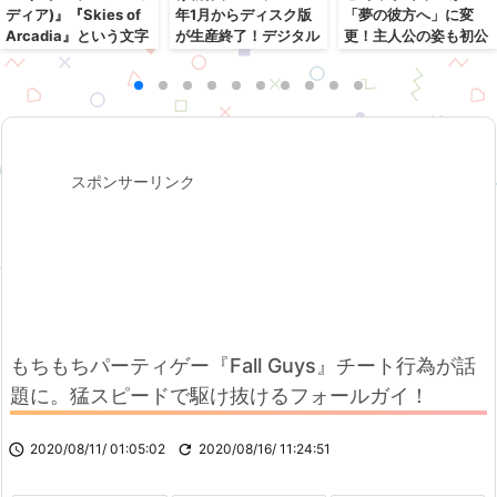
ディア)』『Skies of
年1月からディスク版
「夢の彼方へ」に変
Arcadia』という文字
が生産終了！デジタル
更！主人公の姿も初公
列を商標出願！何か動
に完全移行へ
開！
きがあったりする？
スポンサーリンク
もちもちパーティゲー『Fall Guys』チート行為が話
題に。猛スピードで駆け抜けるフォールガイ！

2020/08/11/ 01:05:02

2020/08/16/ 11:24:51