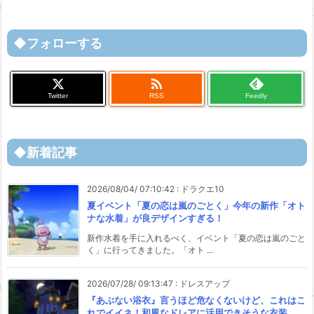
◆フォローする

Twitter
RSS
Feedly
◆新着記事
2026/08/04/ 07:10:42
:
ドラクエ10
夏イベント「夏の恋は嵐のごとく」今年の新作「オト
ナな水着」が良デザインすぎる！
新作水着を手に入れるべく、イベント「夏の恋は嵐のごと
く」に行ってきました。「オト ...
2026/07/28/ 09:13:47
:
ドレスアップ
『あぶない浴衣』言うほど危なくないけど、これはこ
れでイイネ！和風なドレアに活用できそうな衣装