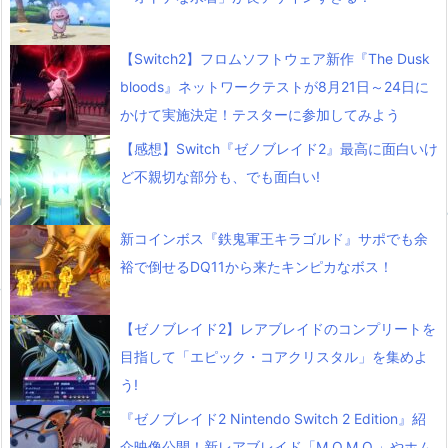
【Switch2】フロムソフトウェア新作『The Dusk
bloods』ネットワークテストが8月21日～24日に
かけて実施決定！テスターに参加してみよう
【感想】Switch『ゼノブレイド2』最高に面白いけ
ど不親切な部分も、でも面白い!
新コインボス『鉄鬼軍王キラゴルド』サポでも余
裕で倒せるDQ11から来たキンピカなボス！
【ゼノブレイド2】レアブレイドのコンプリートを
目指して「エピック・コアクリスタル」を集めよ
う!
『ゼノブレイド2 Nintendo Switch 2 Edition』紹
介映像公開！新レアブレイド「M.O.M.O.」やホム