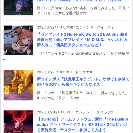
新ドレア用装備「あぶない浴衣」を着てみました。和風フ
ァッションに新たな選択肢が増 ...
2026/07/24/ 11:03:58
:
ニンテンドースイッチ2
『ゼノブレイド2 Nintendo Switch 2 Edition』紹介
映像公開！新レアブレイド「M.O.M.O.」やホムヒカ
新衣装に「傭兵団アクション」など！
「ゼノブレイド2 Nintendo Switch 2 Edition」紹介映像が
...
2026/07/23/ 06:19:11
:
ドラクエ10
新コインボス『鉄鬼軍王キラゴルド』サポでも余裕で
倒せるDQ11から来たキンピカなボス！
新コインボス「鉄鬼軍王キラゴルド」に挑んできました。
キンピカなドラクエ11のボス ...
2026/07/16/ 01:08:13
:
ニンテンドースイッチ2
【Switch2】フロムソフトウェア新作『The Duskbl
oods』ネットワークテストが8月21日～24日にかけ
て実施決定！テスターに参加してみよう