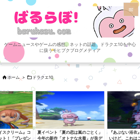


メニュ

ゲームニュースやゲームの感想、ネットの話題、ドラクエ10を中心
サイド
に扱うモヒプクブログメディア

前へ


ホーム
>

ドラクエ10
次へ

検索
イスクリーム』コ
夏イベント「夏の恋は嵐のごとく」
『あぶない浴衣
ット！「プレゼン
今年の新作「オトナな水着」が良デ
いけど、これは