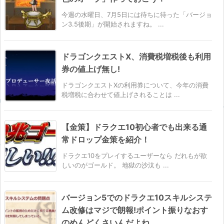
今週の水曜日、7月5日には待ちに待った「バージョ
ン3.5後期」が開始されますね。 ...
ドラゴンクエストX、消費税増税後も利用
券の値上げ無し!
ドラゴンクエストXの利用券について、今年の消費
税増税に合わせて値上げされることは ...
【金策】ドラクエ10初心者でも出来る通
常ドロップ金策を紹介！
ドラクエ10をプレイするユーザーなら だれもが欲
しいのがゴールド。 地獄の沙汰も ...
バージョン5でのドラクエ10スキルシステ
ム改修はマジで朗報!ポイント振りなおす
のめんどくさいんだよね