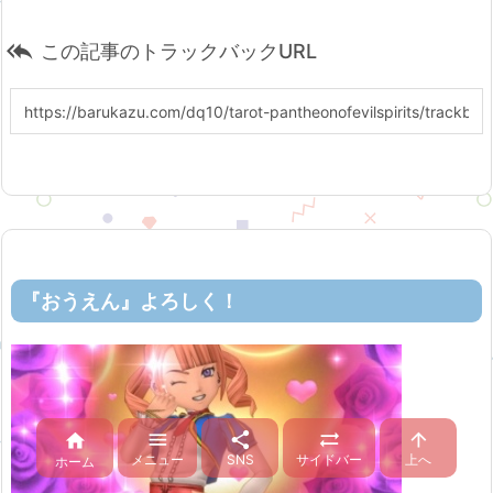

この記事のトラックバックURL
『おうえん』よろしく！





メニュー
SNS
サイドバー
上へ
ホーム