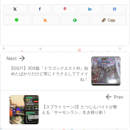
B!

Copy

Next
【DQ11】3DS版『ドラゴンクエストXI』始
めたばかりだけど実にドラクエしててイイ
ね！

Prev
【スプラトゥーン2】たつじんバイトが教
える「サーモンラン」生き残り術！