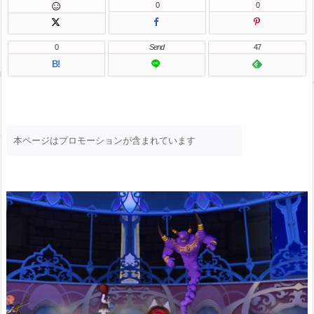
0
0

0
Send
47
B!
本ページはプロモーションが含まれています