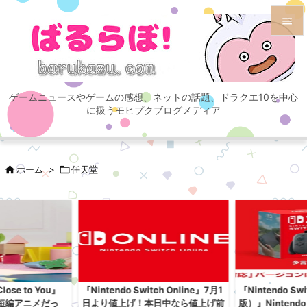


メニュ

ゲームニュースやゲームの感想、ネットの話題、ドラクエ10を中心
サイド
に扱うモヒプクブログメディア

前へ


ホーム
>

任天堂
次へ

検索
se to You』
『Nintendo Switch Online』7月1
『Nintendo S
短編アニメだっ
日より値上げ！本日中なら値上げ前
版）』Nintend