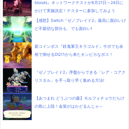
bloods』ネットワークテストが8月21日～24日に
かけて実施決定！テスターに参加してみよう
【感想】Switch『ゼノブレイド2』最高に面白いけ
ど不親切な部分も、でも面白い!
新コインボス『鉄鬼軍王キラゴルド』サポでも余
裕で倒せるDQ11から来たキンピカなボス！
『ゼノブレイド2』序盤からできる「レア・コアク
リスタル」を手っ取り早く集める方法!
【あつまれ どうぶつの森】モルフォチョウだらけ
の島に上陸！金策がはかどるんじゃ～