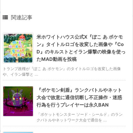

関連記事
米ホワイトハウス公式X『ぽこ あ ポケモ
ン』タイトルロゴを改変した画像や『Co
D』のキルストとイラン爆撃の映像を使っ
たMAD動画を投稿
トランプ政権が『ぽこ あ ポケモン』のタイトルロゴを改変した画像
や、イラン爆撃と ...
『ポケモン剣盾』ランクバトルやネット
大会で故意に通信切断し不正操作・迷惑
行為を行うプレイヤーは永久BAN
「ポケットモンスター ソード・シールド」のラン
クバトルやネットワーク大会で通信を ...