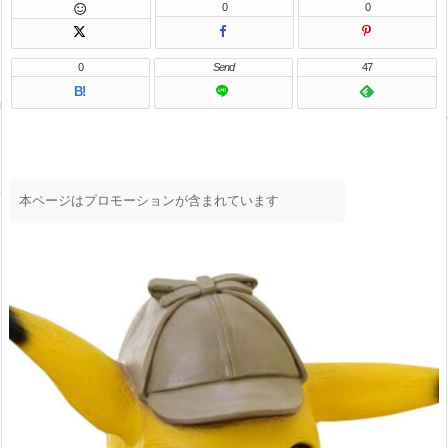
0
0

0
Send
47
B!
本ページはプロモーションが含まれています