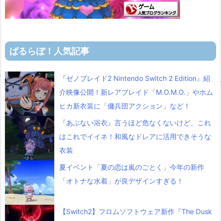
ばるらぼ！人気記事
『ゼノブレイド2 Nintendo Switch 2 Edition』紹
介映像公開！新レアブレイド「M.O.M.O.」やホム
ヒカ新衣装に「傭兵団アクション」など！
『あぶない浴衣』言うほど危なくないけど、これ
はこれでイイネ！和風なドレアに活用できそうな
衣装
夏イベント「夏の恋は嵐のごとく」今年の新作
「オトナな水着」が良デザインすぎる！
【Switch2】フロムソフトウェア新作『The Dusk