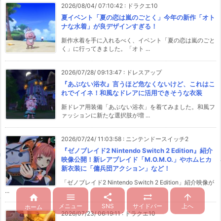
2026/08/04/ 07:10:42
:
ドラクエ10
夏イベント「夏の恋は嵐のごとく」今年の新作「オト
ナな水着」が良デザインすぎる！
新作水着を手に入れるべく、イベント「夏の恋は嵐のごと
く」に行ってきました。「オト ...
2026/07/28/ 09:13:47
:
ドレスアップ
『あぶない浴衣』言うほど危なくないけど、これはこ
れでイイネ！和風なドレアに活用できそうな衣装
新ドレア用装備「あぶない浴衣」を着てみました。和風フ
ァッションに新たな選択肢が増 ...
2026/07/24/ 11:03:58
:
ニンテンドースイッチ2
『ゼノブレイド2 Nintendo Switch 2 Edition』紹介
映像公開！新レアブレイド「M.O.M.O.」やホムヒカ
新衣装に「傭兵団アクション」など！
「ゼノブレイド2 Nintendo Switch 2 Edition」紹介映像が
...





メニュー
SNS
サイドバー
上へ
ホーム
2026/07/23/ 06:19:11
:
ドラクエ10