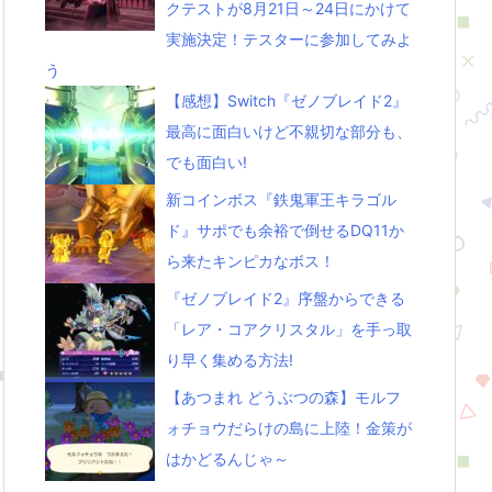
クテストが8月21日～24日にかけて
実施決定！テスターに参加してみよ
う
【感想】Switch『ゼノブレイド2』
最高に面白いけど不親切な部分も、
でも面白い!
新コインボス『鉄鬼軍王キラゴル
ド』サポでも余裕で倒せるDQ11か
ら来たキンピカなボス！
『ゼノブレイド2』序盤からできる
「レア・コアクリスタル」を手っ取
り早く集める方法!
【あつまれ どうぶつの森】モルフ
ォチョウだらけの島に上陸！金策が
はかどるんじゃ～