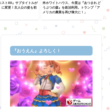
ストXII』サブタイトルが
米ホワイトハウス、今度は『あつまれ ど
米
」に変更！主人公の姿も初
うぶつの森』を政治利用。トランプ「ア
ン
メリカの農業を再び偉大に！」
o
っ
『おうえん』よろしく！