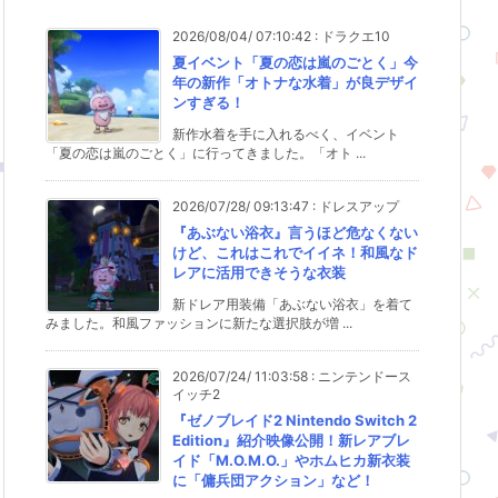
2026/08/04/ 07:10:42
:
ドラクエ10
夏イベント「夏の恋は嵐のごとく」今
年の新作「オトナな水着」が良デザイ
ンすぎる！
新作水着を手に入れるべく、イベント
「夏の恋は嵐のごとく」に行ってきました。「オト ...
2026/07/28/ 09:13:47
:
ドレスアップ
『あぶない浴衣』言うほど危なくない
けど、これはこれでイイネ！和風なド
レアに活用できそうな衣装
新ドレア用装備「あぶない浴衣」を着て
みました。和風ファッションに新たな選択肢が増 ...
2026/07/24/ 11:03:58
:
ニンテンドース
イッチ2
『ゼノブレイド2 Nintendo Switch 2
Edition』紹介映像公開！新レアブレ
イド「M.O.M.O.」やホムヒカ新衣装
に「傭兵団アクション」など！