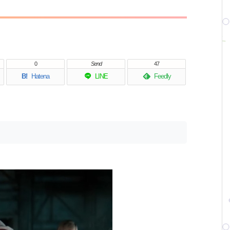
0
Send
47
B!
Hatena
LINE
Feedly