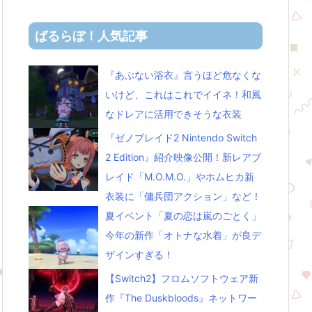
ばるらぼ！人気記事
『あぶない浴衣』言うほど危なくな
いけど、これはこれでイイネ！和風
なドレアに活用できそうな衣装
『ゼノブレイド2 Nintendo Switch
2 Edition』紹介映像公開！新レアブ
レイド「M.O.M.O.」やホムヒカ新
衣装に「傭兵団アクション」など！
夏イベント「夏の恋は嵐のごとく」
今年の新作「オトナな水着」が良デ
ザインすぎる！
【Switch2】フロムソフトウェア新
作『The Duskbloods』ネットワー