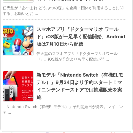
任天堂が「あつまれ どうぶつの森」を企業・団体が利用することに関
する、お願いとお ...
スマホアプリ『ドクターマリオ ワール
ド』iOS版が一足早く配信開始、Android
版は7月10日から配信
任天堂のスマホアプリ「ドクターマリオワール
ド」。iOS版が予定よりも早く配信が開 ...
新モデル『Nintendo Switch（有機ELモ
デル）』9月24日より予約スタート！マ
イニンテンドーストアでは抽選販売を実
施
「Nintendo Switch（有機ELモデル）」予約開始日が発表。マイニン
テ ...