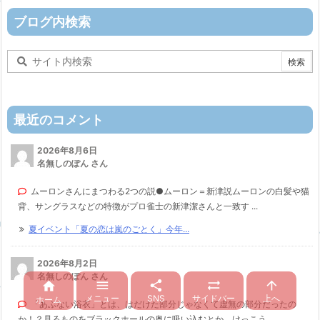
ー
ブログ内検索
最近のコメント
2026年8月6日
名無しのぽん さん
ムーロンさんにまつわる2つの説●ムーロン＝新津説ムーロンの白髪や猫
背、サングラスなどの特徴がプロ雀士の新津潔さんと一致す ...
夏イベント「夏の恋は嵐のごとく」今年...
2026年8月2日
名無しのぽん さん





メニュー
SNS
サイドバー
上へ
ホーム
「あぶない浴衣」とは、はだけた部分じゃなくて虚無の部分だったの
か！？見るものをブラックホールの奥に吸い込むとか。けっこう ...