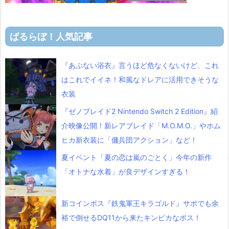
ばるらぼ！人気記事
『あぶない浴衣』言うほど危なくないけど、これ
はこれでイイネ！和風なドレアに活用できそうな
衣装
『ゼノブレイド2 Nintendo Switch 2 Edition』紹
介映像公開！新レアブレイド「M.O.M.O.」やホム
ヒカ新衣装に「傭兵団アクション」など！
夏イベント「夏の恋は嵐のごとく」今年の新作
「オトナな水着」が良デザインすぎる！
新コインボス『鉄鬼軍王キラゴルド』サポでも余
裕で倒せるDQ11から来たキンピカなボス！