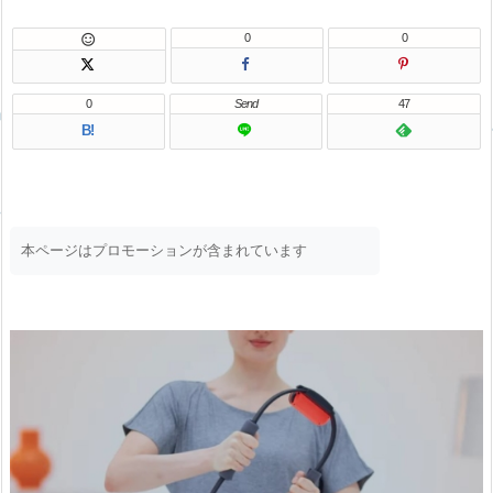
0
0

0
Send
47
B!
本ページはプロモーションが含まれています