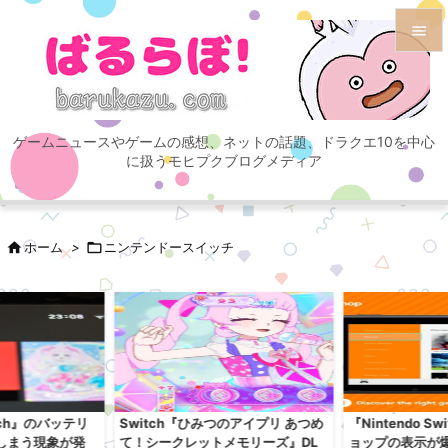


メニュ

ゲームニュースやゲームの感想、ネットの話題、ドラクエ10を中心
サイド
に扱うモヒプクブログメディア

前へ


ホーム
>

ニンテンドースイッチ
次へ

検索
itch』のバッテリ
Switch『ひみつのアイプリ あつめ
『Nintendo S
しまう現象が発
て！シークレットメモリーズ』DL
ョップの表示が