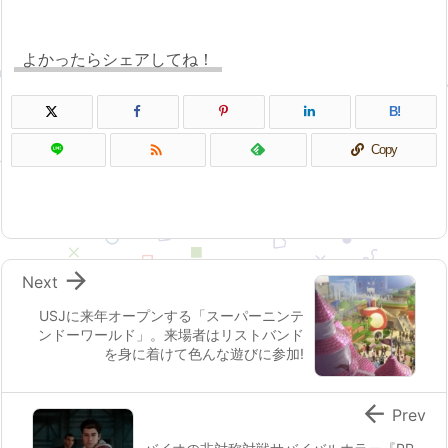
よかったらシェアしてね！
B!

Copy

Next
USJに来年オープンする「スーパーニンテ
ンドーワールド」。来場者はリストバンド
を身に着けて色んな遊びに参加!

Prev