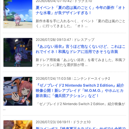
2026/08/04/ 07:10:42
:
ドラクエ10
夏イベント「夏の恋は嵐のごとく」今年の新作「オト
ナな水着」が良デザインすぎる！
新作水着を手に入れるべく、イベント「夏の恋は嵐のごと
く」に行ってきました。「オト ...
2026/07/28/ 09:13:47
:
ドレスアップ
『あぶない浴衣』言うほど危なくないけど、これはこ
れでイイネ！和風なドレアに活用できそうな衣装
新ドレア用装備「あぶない浴衣」を着てみました。和風フ
ァッションに新たな選択肢が増 ...
2026/07/24/ 11:03:58
:
ニンテンドースイッチ2
『ゼノブレイド2 Nintendo Switch 2 Edition』紹介
映像公開！新レアブレイド「M.O.M.O.」やホムヒカ
新衣装に「傭兵団アクション」など！
「ゼノブレイド2 Nintendo Switch 2 Edition」紹介映像が
...
2026/07/23/ 06:19:11
:
ドラクエ10
新コインボス『鉄鬼軍王キラゴルド』サポでも余裕で