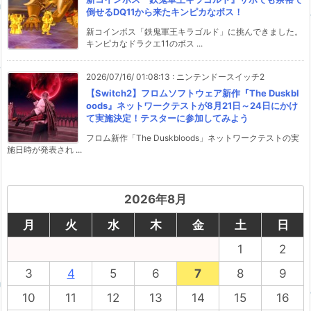
倒せるDQ11から来たキンピカなボス！
新コインボス「鉄鬼軍王キラゴルド」に挑んできました。
キンピカなドラクエ11のボス ...
2026/07/16/ 01:08:13
:
ニンテンドースイッチ2
【Switch2】フロムソフトウェア新作『The Duskbl
oods』ネットワークテストが8月21日～24日にかけ
て実施決定！テスターに参加してみよう
フロム新作「The Duskbloods」ネットワークテストの実
施日時が発表され ...
2026年8月
月
火
水
木
金
土
日
1
2
3
4
5
6
7
8
9
10
11
12
13
14
15
16