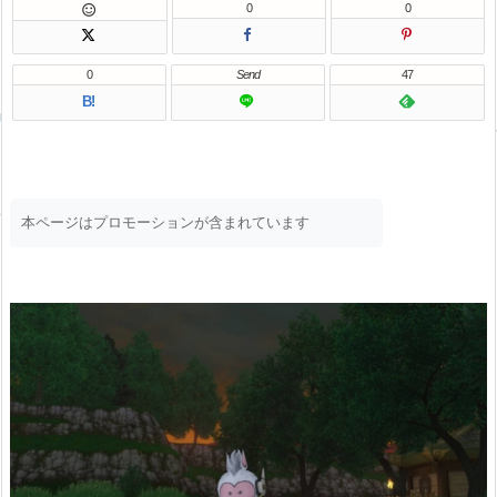
0
0

0
Send
47
B!
本ページはプロモーションが含まれています