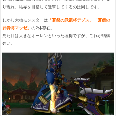
り現れ、結界を目指して進撃してくるのは同じです。
しかし大物モンスターは
「蒼怨の武骸将デゾス」「蒼怨の
邪骨将マッゼ」
の2体存在。
見た目は大きなオーレンといった塩梅ですが、これが結構
強い。