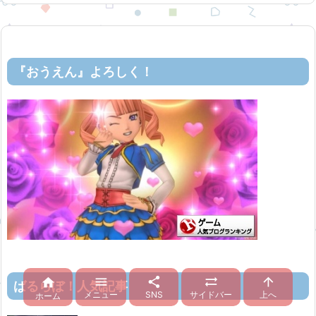
『おうえん』よろしく！





ばるらぼ！人気記事
メニュー
SNS
サイドバー
上へ
ホーム