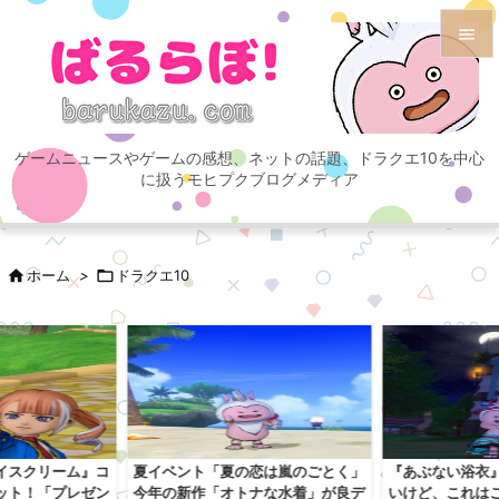


メニュ

ゲームニュースやゲームの感想、ネットの話題、ドラクエ10を中心
サイド
に扱うモヒプクブログメディア

前へ


ホーム
>

ドラクエ10
次へ

検索
イスクリーム』コ
夏イベント「夏の恋は嵐のごとく」
『あぶない浴衣
ット！「プレゼン
今年の新作「オトナな水着」が良デ
いけど、これは