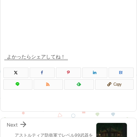
よかったらシェアしてね！
B!

Copy

Next
アストルティア防衛軍でレベル99武器を