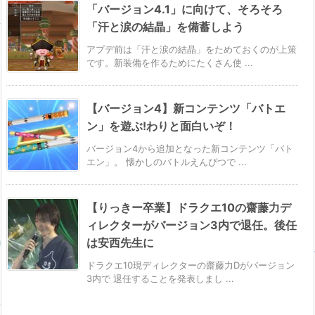
「バージョン4.1」に向けて、そろそろ
「汗と涙の結晶」を備蓄しよう
アプデ前は「汗と涙の結晶」をためておくのが上策
です。新装備を作るためにたくさん使 ...
【バージョン4】新コンテンツ「バトエ
ン」を遊ぶ!わりと面白いぞ！
バージョン4から追加となった新コンテンツ「バト
エン」。 懐かしのバトルえんぴつで ...
【りっきー卒業】ドラクエ10の齋藤力デ
ィレクターがバージョン3内で退任。後任
は安西先生に
ドラクエ10現ディレクターの齋藤力Dがバージョン
3内で 退任することを発表しまし ...