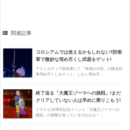

関連記事
コロシアムでは使えるかもしれない?防衛
軍で微妙な埋め尽くし武器をゲット!
アストルティア防衛軍にて「神域の大剣」の錬金効
果埋め尽くしをゲット。しかし埋め尽 ...
終了迫る「大魔王ゾーマへの挑戦」!まだ
クリアしていない人は早めに乗りこもう!
ドラクエ30周年記念イベント「大魔王ゾーマへの
挑戦」の期限が迫っているぞおおお！ ...