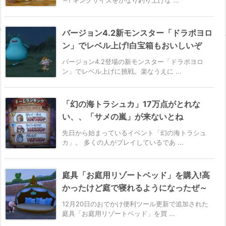
バージョン4.2新モンスター「ドラポヨロ
ン」でレベル上げ!白宝箱もおいしいぞ
バージョン4.2登場の新モンスター「ドラポヨロ
ン」でレベル上げに挑戦。楽なうえに ...
「幻の海トラシュカ」17万点がとれな
い、、「サメの嵐」が来ないとね
先日から始まっているイベント「幻の海トラシュ
カ」。 多くの人がプレイしているであ ...
庭具「お庭用リゾートベッド」を購入!高
かったけど庭で寝れるようになったぜ～
12月20日のおでかけ便利ツール更新で追加された
庭具「お庭用リゾートベッド」を買 ...