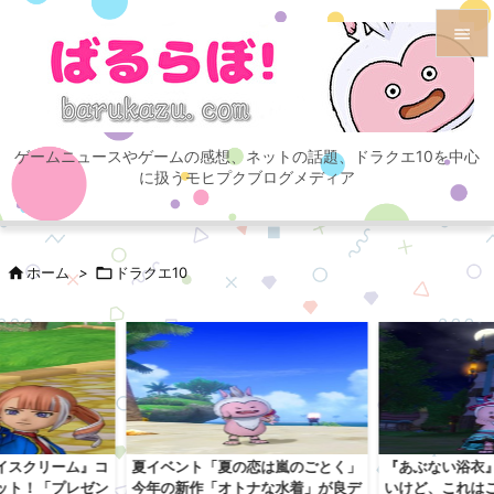


メニュ

ゲームニュースやゲームの感想、ネットの話題、ドラクエ10を中心
サイド
に扱うモヒプクブログメディア

前へ


ホーム
>

ドラクエ10
次へ

検索
イスクリーム』コ
夏イベント「夏の恋は嵐のごとく」
『あぶない浴衣
ット！「プレゼン
今年の新作「オトナな水着」が良デ
いけど、これは