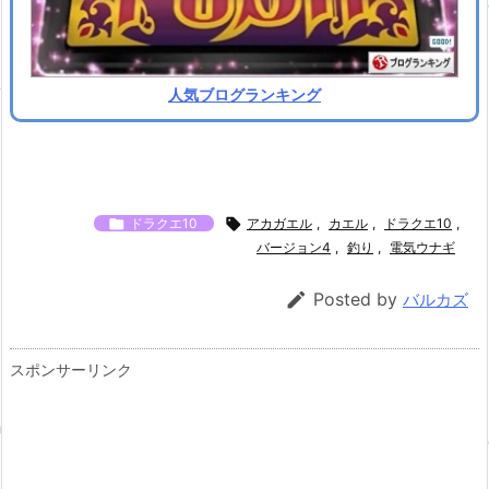
人気ブログランキング

ドラクエ10

アカガエル
,
カエル
,
ドラクエ10
,
バージョン4
,
釣り
,
電気ウナギ

Posted by
バルカズ
スポンサーリンク