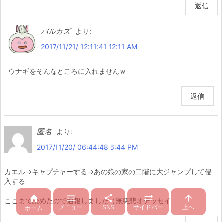
返信
バルカズ
より:
2017/11/21/ 12:11:41 12:11 AM
ウナギをそんなところに入れませんｗ
返信
匿名
より:
2017/11/20/ 06:44:48 6:44 PM
カエル→キャプチャーする→あの娘の家の二階に大ジャンプして侵
入する





ここまで読めたので通報しました（無慈悲オデッセイ
メニュー
SNS
サイドバー
上へ
ホーム