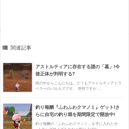

関連記事
アストルティアに存在する謎の「墓」!今
後正体が判明する?
棺の中からこんにちは。どうもアストルティアトラ
ベラーのバルカズです。 突然ですが ...
釣り報酬『ふわふわクマノミ』ゲット!さ
らに自宅の釣り堀を期間限定で開放中!
釣り報酬の「ふわふわクマノミ」を手に入れたぜ
～! キングサイズをかなり釣り上げな ...