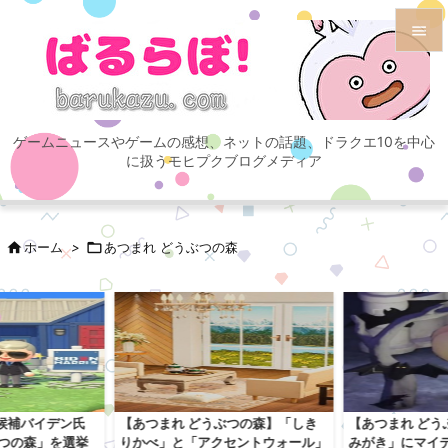


メニュ

ゲームニュースやゲームの感想、ネットの話題、ドラクエ10を中心
サイド
に扱うモヒプクブログメディア

前へ


ホーム
>

あつまれ どうぶつの森
次へ

検索
候補バイデン氏
【あつまれ どうぶつの森】「しき
【あつまれ どう
ぶつの森」を選挙
りかべ」と「アクセントウォール」
みがき」にマイ