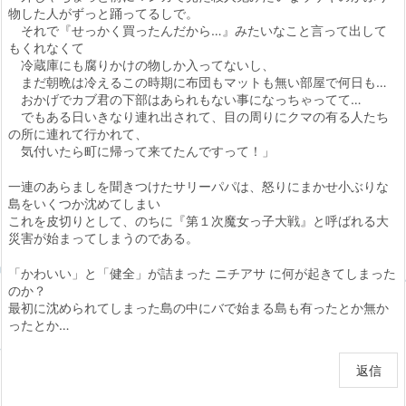
物した人がずっと踊ってるしで。
それで『せっかく買ったんだから…』みたいなこと言って出して
もくれなくて
冷蔵庫にも腐りかけの物しか入ってないし、
まだ朝晩は冷えるこの時期に布団もマットも無い部屋で何日も…
おかげでカブ君の下部はあられもない事になっちゃってて…
でもある日いきなり連れ出されて、目の周りにクマの有る人たち
の所に連れて行かれて、
気付いたら町に帰って来てたんですって！」
一連のあらましを聞きつけたサリーパパは、怒りにまかせ小ぶりな
島をいくつか沈めてしまい
これを皮切りとして、のちに『第１次魔女っ子大戦』と呼ばれる大
災害が始まってしまうのである。
「かわいい」と「健全」が詰まった ニチアサ に何が起きてしまった
のか？
最初に沈められてしまった島の中にバで始まる島も有ったとか無か
ったとか…
返信