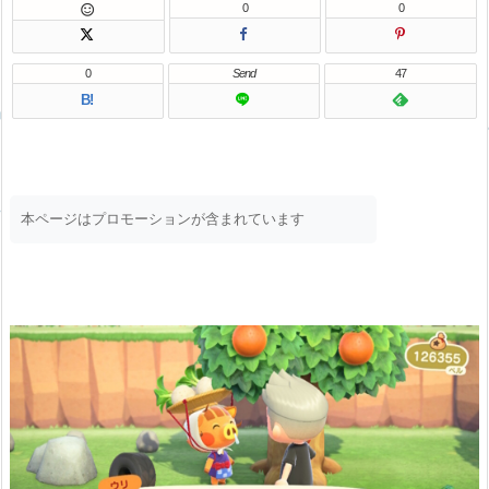
0
0

0
Send
47
B!
本ページはプロモーションが含まれています