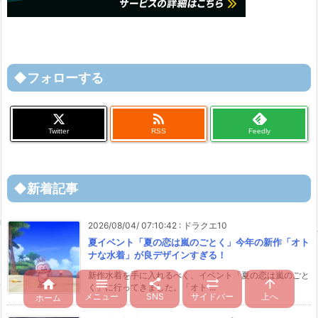
◆フォローする

Twitter
RSS
Feedly
◆新着記事
2026/08/04/ 07:10:42
:
ドラクエ10
夏イベント「夏の恋は嵐のごとく」今年の新作「オト
ナな水着」が良デザインすぎる！
新作水着を手に入れるべく、イベント「夏の恋は嵐のごと





く」に行ってきました。「オト ...
メニュー
SNS
サイドバー
上へ
ホーム