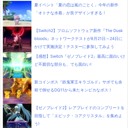
夏イベント「夏の恋は嵐のごとく」今年の新作
「オトナな水着」が良デザインすぎる！
【Switch2】フロムソフトウェア新作『The Dusk
bloods』ネットワークテストが8月21日～24日に
かけて実施決定！テスターに参加してみよう
【感想】Switch『ゼノブレイド2』最高に面白いけ
ど不親切な部分も、でも面白い!
新コインボス『鉄鬼軍王キラゴルド』サポでも余
裕で倒せるDQ11から来たキンピカなボス！
【ゼノブレイド2】レアブレイドのコンプリートを
目指して「エピック・コアクリスタル」を集めよ
う!