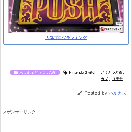
人気ブログランキング

あつまれ どうぶつの森

Nintendo Switch
,
どうぶつの森
,
カブ
,
任天堂

Posted by
バルカズ
スポンサーリンク