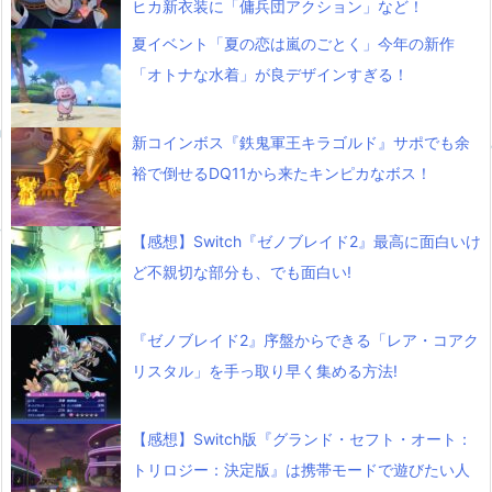
ヒカ新衣装に「傭兵団アクション」など！
夏イベント「夏の恋は嵐のごとく」今年の新作
「オトナな水着」が良デザインすぎる！
新コインボス『鉄鬼軍王キラゴルド』サポでも余
裕で倒せるDQ11から来たキンピカなボス！
【感想】Switch『ゼノブレイド2』最高に面白いけ
ど不親切な部分も、でも面白い!
『ゼノブレイド2』序盤からできる「レア・コアク
リスタル」を手っ取り早く集める方法!
【感想】Switch版『グランド・セフト・オート：
トリロジー：決定版』は携帯モードで遊びたい人