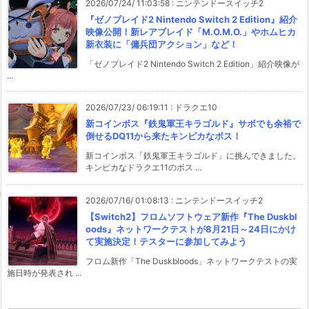
2026/07/24/ 11:03:58
:
ニンテンドースイッチ2
『ゼノブレイド2 Nintendo Switch 2 Edition』紹介
映像公開！新レアブレイド「M.O.M.O.」やホムヒカ
新衣装に「傭兵団アクション」など！
「ゼノブレイド2 Nintendo Switch 2 Edition」紹介映像が
...
2026/07/23/ 06:19:11
:
ドラクエ10
新コインボス『鉄鬼軍王キラゴルド』サポでも余裕で
倒せるDQ11から来たキンピカなボス！
新コインボス「鉄鬼軍王キラゴルド」に挑んできました。
キンピカなドラクエ11のボス ...
2026/07/16/ 01:08:13
:
ニンテンドースイッチ2
【Switch2】フロムソフトウェア新作『The Duskbl
oods』ネットワークテストが8月21日～24日にかけ
て実施決定！テスターに参加してみよう
フロム新作「The Duskbloods」ネットワークテストの実
施日時が発表され ...