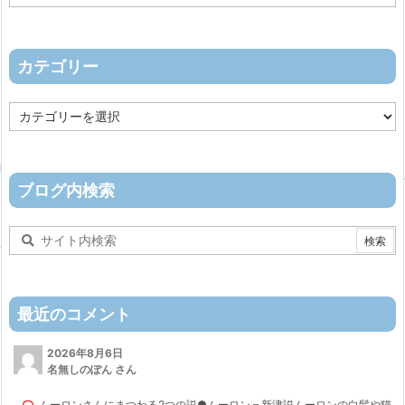
ー
カ
イ
ブ
カテゴリー
カ
テ
ゴ
リ
ー
ブログ内検索
最近のコメント
2026年8月6日
名無しのぽん さん
ムーロンさんにまつわる2つの説●ムーロン＝新津説ムーロンの白髪や猫