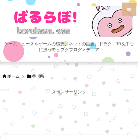


メニュ

ゲームニュースやゲームの感想、ネットの話題、ドラクエ10を中心
サイド
に扱うモヒプクブログメディア

前へ


ホーム
>

香川県
次へ

スポンサーリンク
検索