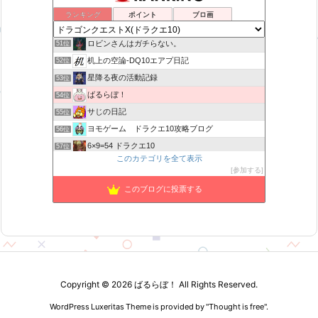
ティルナローグス｜ドラクエ10ブログ！
49位
ランキング
ポイント
ブロ画
カスミ心理学研究所
50位
ロビンさんはガチらない。
51位
机上の空論-DQ10エアプ日記
52位
星降る夜の活動記録
53位
ばるらぼ！
54位
サじの日記
55位
ヨモゲーム ドラクエ10攻略ブログ
56位
6×9=54 ドラクエ10
57位
このカテゴリを全て表示
まいっちんぐ！ねるこ先生【ドラクエ】DQ
58位
参加する
みみっくほしさんいますか！？
59位
このブログに投票する
がきめ のDQX ふわふわな毎日♪
60位
ねむレムの森
61位
Copyright ©
2026
ばるらぼ！
All Rights Reserved.
WordPress Luxeritas Theme is provided by "
Thought is free
".