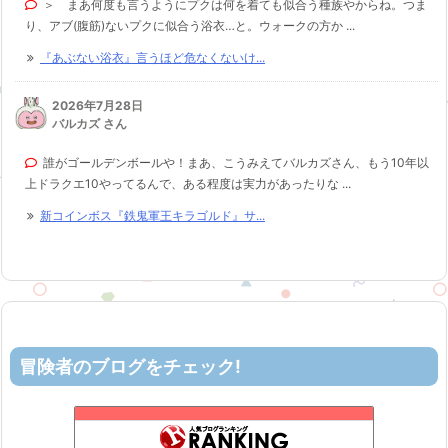
＞ まあ何度も言うようにプクは何を着ても似合う種族やからね。つま
り、アブ(腹筋)ないプクに似合う浴衣…と。ウォークの方か ...
『あぶない浴衣』言うほど危なくないけ...
2026年7月28日
バルカズ さん
誰がゴールデンボールや！まあ、こうみえてバルカズさん、もう10年以
上ドラクエ10やってるんで、ある程度は実力があったりな ...
新コインボス『鉄鬼軍王キラゴルド』サ...
冒険者のブログをチェック!
花よりおと団子
47位
DQX 大魔王の日常
48位