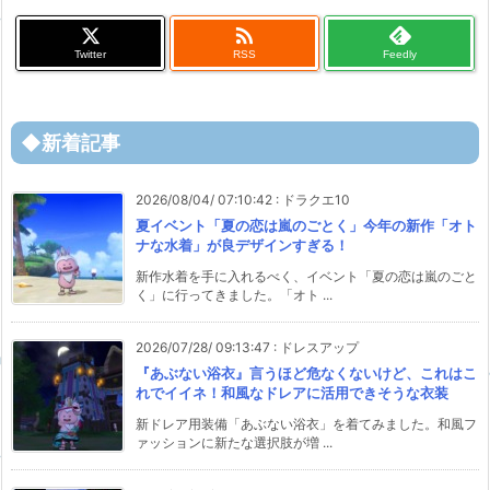

Twitter
RSS
Feedly
◆新着記事
2026/08/04/ 07:10:42
:
ドラクエ10
夏イベント「夏の恋は嵐のごとく」今年の新作「オト
ナな水着」が良デザインすぎる！
新作水着を手に入れるべく、イベント「夏の恋は嵐のごと
く」に行ってきました。「オト ...
2026/07/28/ 09:13:47
:
ドレスアップ
『あぶない浴衣』言うほど危なくないけど、これはこ
れでイイネ！和風なドレアに活用できそうな衣装
新ドレア用装備「あぶない浴衣」を着てみました。和風フ
ァッションに新たな選択肢が増 ...