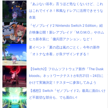
『あぶない浴衣』言うほど危なくないけど、これ
はこれでイイネ！和風なドレアに活用できそうな
衣装
『ゼノブレイド2 Nintendo Switch 2 Edition』紹
介映像公開！新レアブレイド「M.O.M.O.」やホム
ヒカ新衣装に「傭兵団アクション」など！
夏イベント「夏の恋は嵐のごとく」今年の新作
「オトナな水着」が良デザインすぎる！
【Switch2】フロムソフトウェア新作『The Dusk
bloods』ネットワークテストが8月21日～24日に
かけて実施決定！テスターに参加してみよう
【感想】Switch『ゼノブレイド2』最高に面白いけ
ど不親切な部分も、でも面白い!