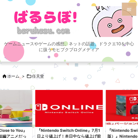


メニュ

ゲームニュースやゲームの感想、ネットの話題、ドラクエ10を中心
サイド
に扱うモヒプクブログメディア

前へ


ホーム
>

任天堂
次へ

検索
se to You』
『Nintendo Switch Online』7月1
『Nintendo S
短編アニメだっ
日より値上げ！本日中なら値上げ前
版）』Nintend