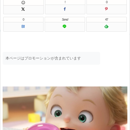
!
0

0
Send
47
B!
本ページはプロモーションが含まれています