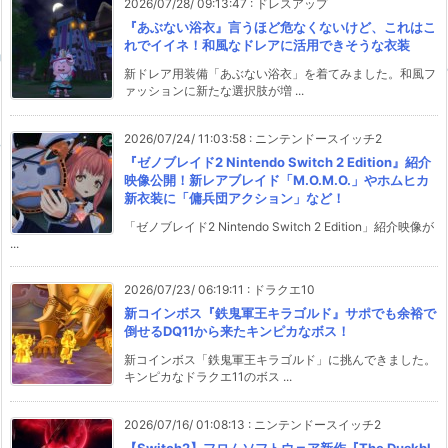
2026/07/28/ 09:13:47
:
ドレスアップ
『あぶない浴衣』言うほど危なくないけど、これはこ
れでイイネ！和風なドレアに活用できそうな衣装
新ドレア用装備「あぶない浴衣」を着てみました。和風フ
ァッションに新たな選択肢が増 ...
2026/07/24/ 11:03:58
:
ニンテンドースイッチ2
『ゼノブレイド2 Nintendo Switch 2 Edition』紹介
映像公開！新レアブレイド「M.O.M.O.」やホムヒカ
新衣装に「傭兵団アクション」など！
「ゼノブレイド2 Nintendo Switch 2 Edition」紹介映像が
...
2026/07/23/ 06:19:11
:
ドラクエ10
新コインボス『鉄鬼軍王キラゴルド』サポでも余裕で
倒せるDQ11から来たキンピカなボス！
新コインボス「鉄鬼軍王キラゴルド」に挑んできました。
キンピカなドラクエ11のボス ...
2026/07/16/ 01:08:13
:
ニンテンドースイッチ2
【Switch2】フロムソフトウェア新作『The Duskbl