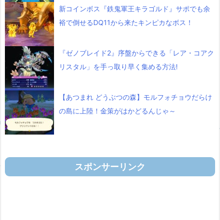
新コインボス『鉄鬼軍王キラゴルド』サポでも余
裕で倒せるDQ11から来たキンピカなボス！
『ゼノブレイド2』序盤からできる「レア・コアク
リスタル」を手っ取り早く集める方法!
【あつまれ どうぶつの森】モルフォチョウだらけ
の島に上陸！金策がはかどるんじゃ～
スポンサーリンク