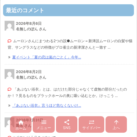
最近のコメント
2026年8月6日
名無しのぽん さん
ムーロンさんにまつわる2つの説●ムーロン＝新津説ムーロンの白髪や猫
背、サングラスなどの特徴がプロ雀士の新津潔さんと一致す ...
夏イベント「夏の恋は嵐のごとく」今年...
2026年8月2日
名無しのぽん さん
「あぶない浴衣」とは、はだけた部分じゃなくて虚無の部分だったの
か！？見るものをブラックホールの奥に吸い込むとか。けっこう ...
『あぶない浴衣』言うほど危なくないけ...
2026年7月31日





匿名 さん
メニュー
SNS
サイドバー
上へ
ホーム