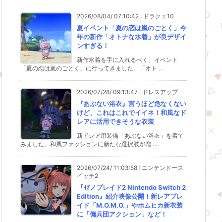
2026/08/04/ 07:10:42
:
ドラクエ10
夏イベント「夏の恋は嵐のごとく」今
年の新作「オトナな水着」が良デザイ
ンすぎる！
新作水着を手に入れるべく、イベント
「夏の恋は嵐のごとく」に行ってきました。「オト ...
2026/07/28/ 09:13:47
:
ドレスアップ
『あぶない浴衣』言うほど危なくない
けど、これはこれでイイネ！和風なド
レアに活用できそうな衣装
新ドレア用装備「あぶない浴衣」を着て
みました。和風ファッションに新たな選択肢が増 ...
2026/07/24/ 11:03:58
:
ニンテンドース
イッチ2
『ゼノブレイド2 Nintendo Switch 2
Edition』紹介映像公開！新レアブレ
イド「M.O.M.O.」やホムヒカ新衣装
に「傭兵団アクション」など！