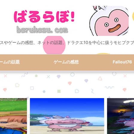
スやゲームの感想、ネットの話題、ドラクエ10を中心に扱うモヒプク
ームの話題
ゲームの感想
Fallout76