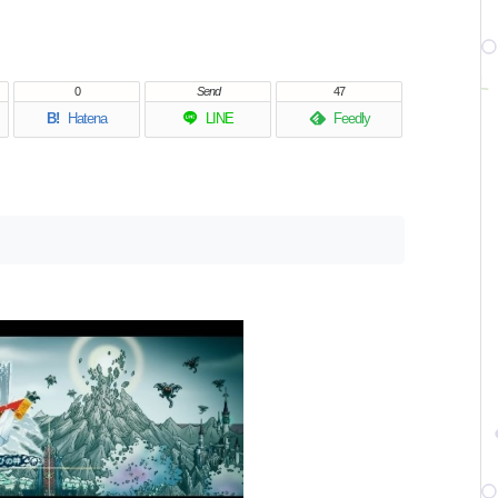
0
Send
47
B!
Hatena
LINE
Feedly