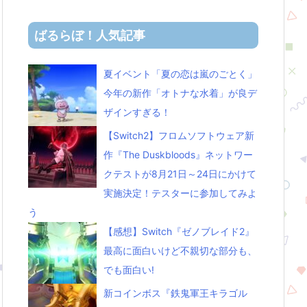
ばるらぼ！人気記事
夏イベント「夏の恋は嵐のごとく」
今年の新作「オトナな水着」が良デ
ザインすぎる！
【Switch2】フロムソフトウェア新
作『The Duskbloods』ネットワー
クテストが8月21日～24日にかけて
実施決定！テスターに参加してみよ
う
【感想】Switch『ゼノブレイド2』
最高に面白いけど不親切な部分も、
でも面白い!
新コインボス『鉄鬼軍王キラゴル