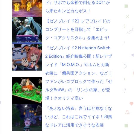
ド』サポでも余裕で倒せるDQ11か
ら来たキンピカなボス！
【ゼノブレイド2】レアブレイドの
コンプリートを目指して「エピッ
ク・コアクリスタル」を集めよう!
『ゼノブレイド2 Nintendo Switch
2 Edition』紹介映像公開！新レアブ
レイド「M.O.M.O.」やホムヒカ新
衣装に「傭兵団アクション」など！
ファンがレゴブロックで作った「ゼ
ルダBotW」の「リンクの家」が登
場！クオリティ高い
『あぶない浴衣』言うほど危なくな
いけど、これはこれでイイネ！和風
なドレアに活用できそうな衣装