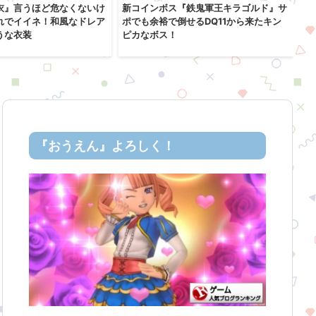
衣』言うほど危なくないけ
新コインボス『鉄鬼軍王キラゴルド』サ
レ
れでイイネ！和風なドレア
ポでも余裕で倒せるDQ11から来たキン
「
うな衣装
ピカなボス！
コ
『おうえん』よろしく！