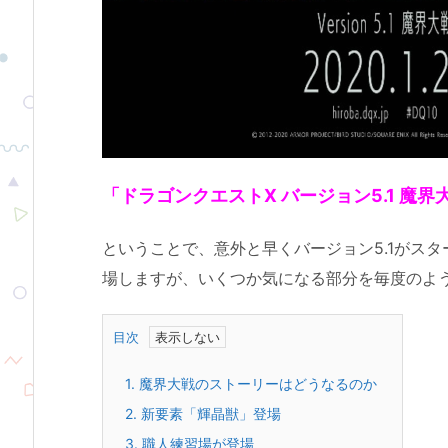
「ドラゴンクエストX バージョン5.1 魔界
ということで、意外と早くバージョン5.1がス
場しますが、いくつか気になる部分を毎度のよ
目次
1.
魔界大戦のストーリーはどうなるのか
2.
新要素「輝晶獣」登場
3.
職人練習場が登場