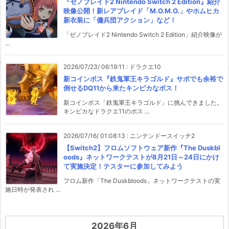
『ゼノブレイド2 Nintendo Switch 2 Edition』紹介
映像公開！新レアブレイド「M.O.M.O.」やホムヒカ
新衣装に「傭兵団アクション」など！
「ゼノブレイド2 Nintendo Switch 2 Edition」紹介映像が
...
2026/07/23/ 06:19:11
:
ドラクエ10
新コインボス『鉄鬼軍王キラゴルド』サポでも余裕で
倒せるDQ11から来たキンピカなボス！
新コインボス「鉄鬼軍王キラゴルド」に挑んできました。
キンピカなドラクエ11のボス ...
2026/07/16/ 01:08:13
:
ニンテンドースイッチ2
【Switch2】フロムソフトウェア新作『The Duskbl
oods』ネットワークテストが8月21日～24日にかけ
て実施決定！テスターに参加してみよう
フロム新作「The Duskbloods」ネットワークテストの実
施日時が発表され ...
2026年6月