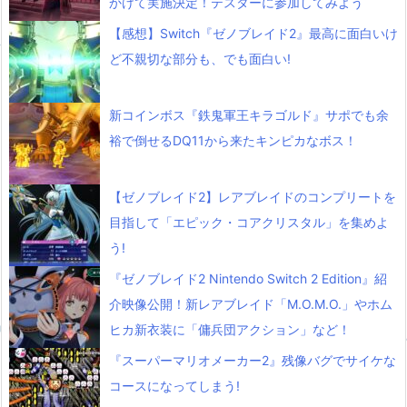
かけて実施決定！テスターに参加してみよう
【感想】Switch『ゼノブレイド2』最高に面白いけ
ど不親切な部分も、でも面白い!
新コインボス『鉄鬼軍王キラゴルド』サポでも余
裕で倒せるDQ11から来たキンピカなボス！
【ゼノブレイド2】レアブレイドのコンプリートを
目指して「エピック・コアクリスタル」を集めよ
う!
『ゼノブレイド2 Nintendo Switch 2 Edition』紹
介映像公開！新レアブレイド「M.O.M.O.」やホム
ヒカ新衣装に「傭兵団アクション」など！
『スーパーマリオメーカー2』残像バグでサイケな
コースになってしまう!