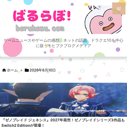


メニュ

ゲームニュースやゲームの感想、ネットの話題、ドラクエ10を中心
サイド
に扱うモヒプクブログメディア

前へ


ホーム
>

2026年6月10日
次へ

検索
『ゼノブレイド ジェネシス』2027年発売！ゼノブレイドシリーズ3作品も
Switch2 Editionが登場！