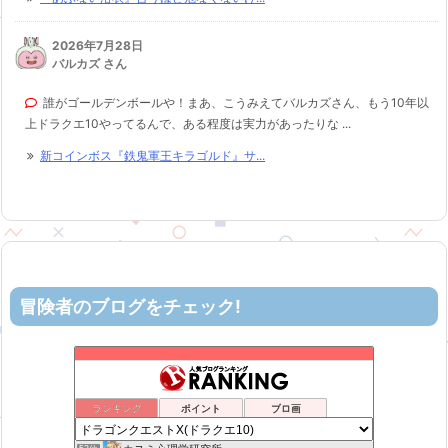
2026年7月28日
バルカズ さん
誰がゴールデンボールや！まあ、こうみえてバルカズさん、もう10年以
上ドラクエ10やってるんで、ある程度は実力があったりな ...
新コインボス『鉄鬼軍王キラゴルド』サ...
冒険者のブログをチェック!
ティルナローグス｜ドラクエ10ブログ！
49位
げげろぐ
50位
ヨモゲーム ドラクエ10攻略ブログ
51位
ランキング
ポイント
ブロ画
机上の空論-DQ10エアプ日記
52位