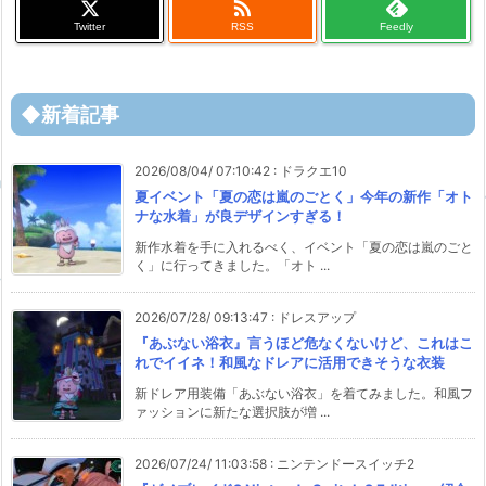

Twitter
RSS
Feedly
◆新着記事
2026/08/04/ 07:10:42
:
ドラクエ10
夏イベント「夏の恋は嵐のごとく」今年の新作「オト
ナな水着」が良デザインすぎる！
新作水着を手に入れるべく、イベント「夏の恋は嵐のごと
く」に行ってきました。「オト ...
2026/07/28/ 09:13:47
:
ドレスアップ
『あぶない浴衣』言うほど危なくないけど、これはこ
れでイイネ！和風なドレアに活用できそうな衣装
新ドレア用装備「あぶない浴衣」を着てみました。和風フ
ァッションに新たな選択肢が増 ...
2026/07/24/ 11:03:58
:
ニンテンドースイッチ2