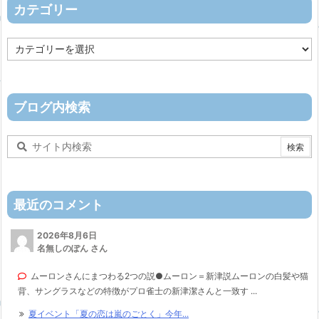
ブ
カテゴリー
カ
テ
ゴ
リ
ー
ブログ内検索
最近のコメント
2026年8月6日
名無しのぽん さん
ムーロンさんにまつわる2つの説●ムーロン＝新津説ムーロンの白髪や猫
背、サングラスなどの特徴がプロ雀士の新津潔さんと一致す ...
夏イベント「夏の恋は嵐のごとく」今年...