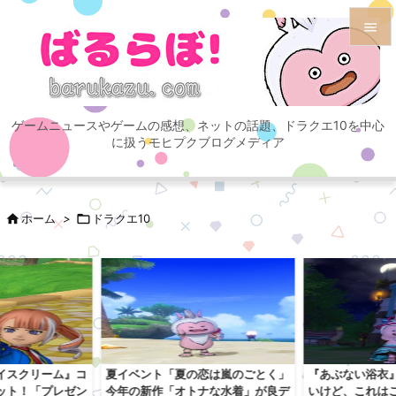


メニュ

ゲームニュースやゲームの感想、ネットの話題、ドラクエ10を中心
サイド
に扱うモヒプクブログメディア

前へ


ホーム
>

ドラクエ10
次へ

検索
イスクリーム』コ
夏イベント「夏の恋は嵐のごとく」
『あぶない浴衣
ット！「プレゼン
今年の新作「オトナな水着」が良デ
いけど、これは