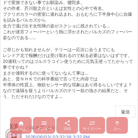
ドで変換できない事でお馴染み、犍陀多。
その作者、芥川龍之介といえば女性との心中で有名。
プクリポカラーの密室に連れ込まれ、おもむろに下半身中心に自爆
を試みるバルカズから
全力で逃げ出す女性陣の姿がスクショに残されている…
これが迷宮フィーバーという熱に浮かされたバルカズのフィーバー
姿なのである……
ご存じかも知れませんが、テリーは一応次に会うまでにも
レンドア北で報酬だけは受け取れるので粘る必要はないはずです。
20連戦ってのはゴルスラコイン使うために元気玉使ってたからって
事ですかね？
まさか連戦するのに使ってないなんて事は…
あと、昔ＮＨＫでの科学番組で言ってた内容では
半導体の性質上、物欲センサー的な現象はあり得るらしいですよ？
なので遠隔を疑うよりバルカズのテリー欲の強さの結果だと、そ
う、ただそれだけなのですよ…
返信





バルカズ
より:
メニュー
SNS
サイドバー
上へ
ホーム
2026/06/03/ 03:32:38 3:32 PM