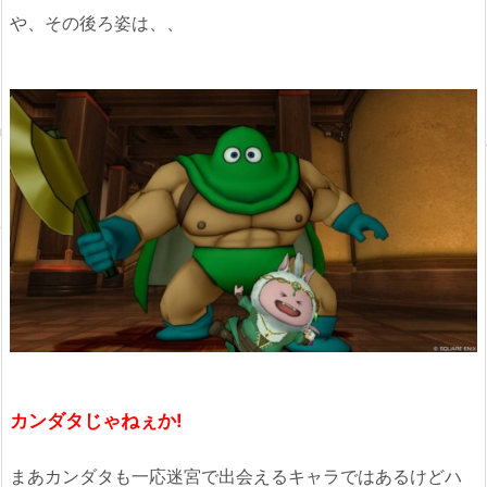
や、その後ろ姿は、、
カンダタじゃねぇか!
まあカンダタも一応迷宮で出会えるキャラではあるけどハ