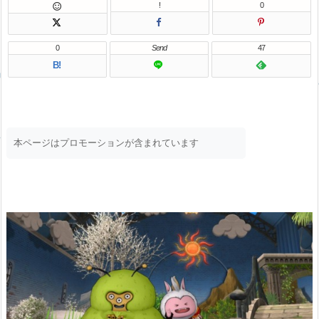
!
0

0
Send
47
B!
本ページはプロモーションが含まれています