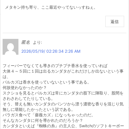
メタキン持ち寄り、ここ最近やってないっすねぇ。
返信
匿名
より:
2026/05/19/ 02:26:34 2:26 AM
フィーバーでなくても導きのプチプチ香水を使っていれば
大体４～５回に１回は出るカンダタがこれだけしか出ないという事
は、
バルカズは香水を使っていないという事である。
何故使わなかったのか？
スクショを見るとバルカズは常にカンダタの股下に陣取り、股間を
さわさわしてたりしている。
そう、替えも無いカンダタのパンツから漂う濃密な香りを混じり気
無しに堪能したかったという訳である。
パラガス食べて「薔薇カズ」になっちゃったのだ。
そんなカンダタに何を導かれたのだろうか？
カンダタといえば『蜘蛛の糸』の主人公、Switchのソフトキーボー