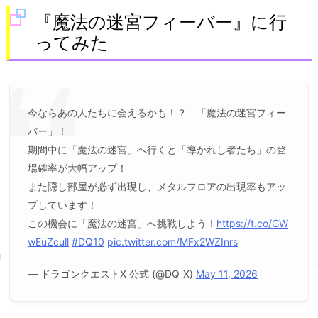
『魔法の迷宮フィーバー』に行
ってみた
今ならあの人たちに会えるかも！？ 「魔法の迷宮フィー
バー」！
期間中に「魔法の迷宮」へ行くと「導かれし者たち」の登
場確率が大幅アップ！
また隠し部屋が必ず出現し、メタルフロアの出現率もアッ
プしています！
この機会に「魔法の迷宮」へ挑戦しよう！
https://t.co/GW
wEuZcull
#DQ10
pic.twitter.com/MFx2WZInrs
— ドラゴンクエストX 公式 (@DQ_X)
May 11, 2026