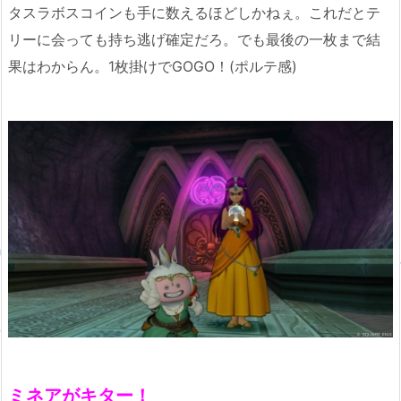
タスラボスコインも手に数えるほどしかねぇ。これだとテ
リーに会っても持ち逃げ確定だろ。でも最後の一枚まで結
果はわからん。1枚掛けでGOGO！(ポルテ感)
ミネアがキター！