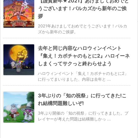
【謹賀新年★2021】あけましておめでと
うございます！バルカズから新年のご挨
拶
2021年あけましておめでとうございます！バルカ
ズから新年のご挨拶。
去年と同じ内容なハロウィンイベント
『集え！カボチャのもとに2』ハロイーネ
しまくってサクっと終わらせよう
ハロウィンイベント「集え！カボチャのもとに2」
に行ってまいりました、内容は去年と ...
3年ぶりの「知の祝祭」に行ってきた!こ
れ結構問題難しいぞ!
3年ぶり開催の「知の祝祭」に行ってきました。プ
レイヤーが考えた問題は結構難しかっ ...