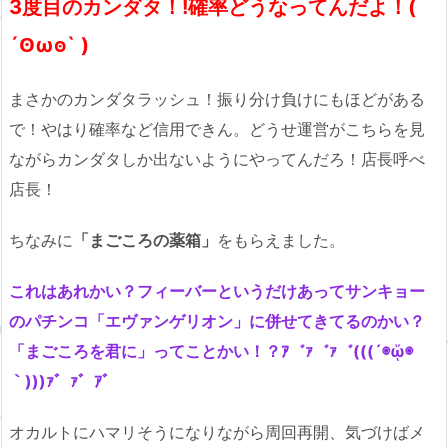
3度目のカンダタ！!確率どうなってんだよ！(
´Ꙩωꙩ` )
まさかのカンダタラッシュ！振り分け負けにもほどがある
で！やはり確率など信用できん。どうせ運営がこちらを見
ながらカンダタしか出ないようにやってんだろ！店長呼べ
店長！
ちなみに
「まごころの薬箱」
をもらえました。
これはあれかい？フィーバーというだけあってサンキョー
のパチンコ「エヴァンゲリオン」に併せてきてるのかい？
「まごころを君に」ってことかい！？ｱ゛ｧ゛ｧ゛(((´◉ᾥ◉
｀)))ｧ゛ｧ゛ｱ゛
オカルトにハマリそうになりながら周回再開、気づけばメ