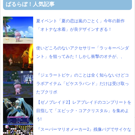
ばるらぼ！人気記事
夏イベント「夏の恋は嵐のごとく」今年の新作
「オトナな水着」が良デザインすぎる！
使いどころのないアクセサリー「ラッキーペンダ
ント」を狙ってみた！しかし衝撃のオチが、、
『ジェラートピケ』のことは全く知らないけどコ
ラボアイテム「ピケスラバンド」だけは受け取っ
たプクリポ
【ゼノブレイド2】レアブレイドのコンプリートを
目指して「エピック・コアクリスタル」を集めよ
う!
『スーパーマリオメーカー2』残像バグでサイケな