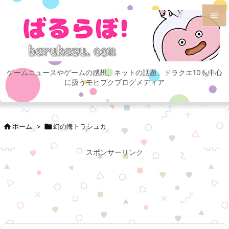


メニュ

ゲームニュースやゲームの感想、ネットの話題、ドラクエ10を中心
サイド
に扱うモヒプクブログメディア

前へ


ホーム
>

幻の海トラシュカ
次へ

スポンサーリンク
検索