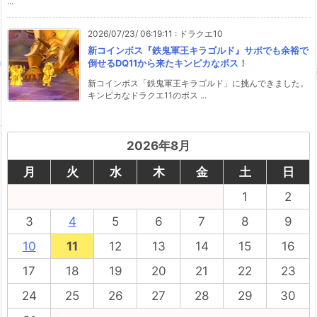
...
2026/07/23/ 06:19:11
:
ドラクエ10
新コインボス『鉄鬼軍王キラゴルド』サポでも余裕で
倒せるDQ11から来たキンピカなボス！
新コインボス「鉄鬼軍王キラゴルド」に挑んできました。
キンピカなドラクエ11のボス ...
2026年8月
月
火
水
木
金
土
日
1
2
3
4
5
6
7
8
9
10
11
12
13
14
15
16
17
18
19
20
21
22
23
24
25
26
27
28
29
30