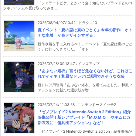
「ジェラートピケ」とかいう全く知らないブランドとのコ
ラボアイテムを受け取ってみま ...
2026/08/04/ 07:10:42
:
ドラクエ10
夏イベント「夏の恋は嵐のごとく」今年の新作「オト
ナな水着」が良デザインすぎる！
新作水着を手に入れるべく、イベント「夏の恋は嵐のごと
く」に行ってきました。「オト ...
2026/07/28/ 09:13:47
:
ドレスアップ
『あぶない浴衣』言うほど危なくないけど、これはこ
れでイイネ！和風なドレアに活用できそうな衣装
新ドレア用装備「あぶない浴衣」を着てみました。和風フ
ァッションに新たな選択肢が増 ...
2026/07/24/ 11:03:58
:
ニンテンドースイッチ2
『ゼノブレイド2 Nintendo Switch 2 Edition』紹介
映像公開！新レアブレイド「M.O.M.O.」やホムヒカ
新衣装に「傭兵団アクション」など！
「ゼノブレイド2 Nintendo Switch 2 Edition」紹介映像が