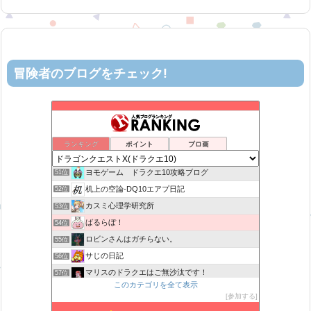
冒険者のブログをチェック!
星降る夜の活動記録
47位
DQX 大魔王の日常
48位
げげろぐ
49位
ランキング
ポイント
ブロ画
ティルナローグス｜ドラクエ10ブログ！
50位
ヨモゲーム ドラクエ10攻略ブログ
51位
机上の空論-DQ10エアプ日記
52位
カスミ心理学研究所
53位
ばるらぼ！
54位
ロビンさんはガチらない。
55位
サじの日記
56位
マリスのドラクエはご無沙汰です！
57位
このカテゴリを全て表示
TEAM Cloud lx
58位
参加する
がきめ のDQX ふわふわな毎日♪
59位