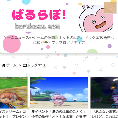


メニュ

ゲームニュースやゲームの感想、ネットの話題、ドラクエ10を中心
サイド
に扱うモヒプクブログメディア

前へ


ホーム
>

ドラクエ10
次へ

検索
イスクリーム』コ
夏イベント「夏の恋は嵐のごとく」
『あぶない浴衣
ット！「プレゼン
今年の新作「オトナな水着」が良デ
いけど、これは