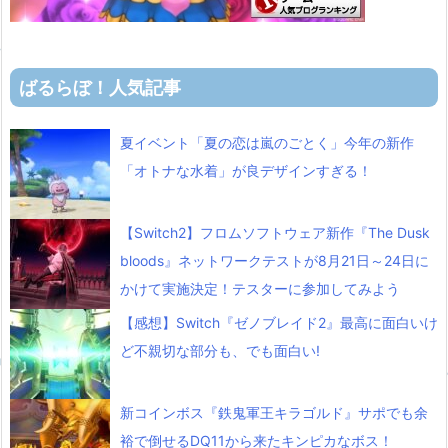
ばるらぼ！人気記事
夏イベント「夏の恋は嵐のごとく」今年の新作
「オトナな水着」が良デザインすぎる！
【Switch2】フロムソフトウェア新作『The Dusk
bloods』ネットワークテストが8月21日～24日に
かけて実施決定！テスターに参加してみよう
【感想】Switch『ゼノブレイド2』最高に面白いけ
ど不親切な部分も、でも面白い!
新コインボス『鉄鬼軍王キラゴルド』サポでも余
裕で倒せるDQ11から来たキンピカなボス！