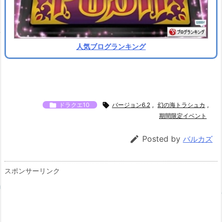
人気ブログランキング

ドラクエ10

バージョン6.2
,
幻の海トラシュカ
,
期間限定イベント

Posted by
バルカズ
スポンサーリンク