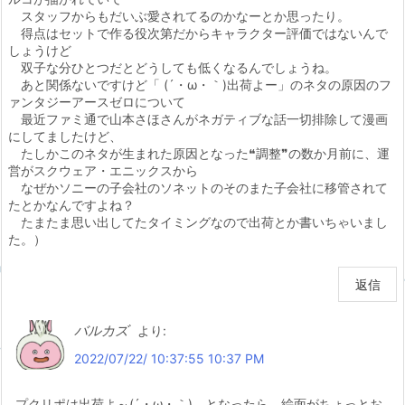
スタッフからもだいぶ愛されてるのかなーとか思ったり。
得点はセットで作る役次第だからキャラクター評価ではないんで
しょうけど
双子な分ひとつだとどうしても低くなるんでしょうね。
あと関係ないですけど「 (´・ω・｀)出荷よー」のネタの原因のフ
ァンタジーアースゼロについて
最近ファミ通で山本さほさんがネガティブな話一切排除して漫画
にしてましたけど、
たしかこのネタが生まれた原因となった❝調整❞の数か月前に、運
営がスクウェア・エニックスから
なぜかソニーの子会社のソネットのそのまた子会社に移管されて
たとかなんですよね？
たまたま思い出してたタイミングなので出荷とか書いちゃいまし
た。）
返信
バルカズ
より:
2022/07/22/ 10:37:55 10:37 PM
プクリポは出荷よ～(´・ω・｀)。となったら、絵面がちょっとお