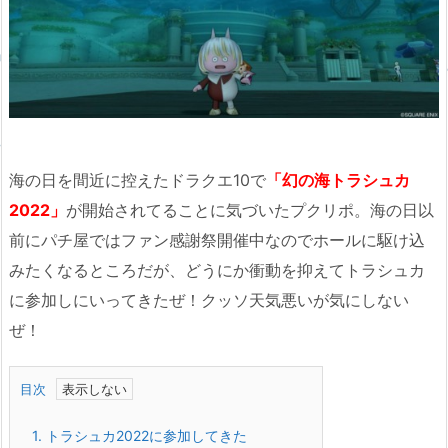
海の日を間近に控えたドラクエ10で
「幻の海トラシュカ
2022」
が開始されてることに気づいたプクリポ。海の日以
前にパチ屋ではファン感謝祭開催中なのでホールに駆け込
みたくなるところだが、どうにか衝動を抑えてトラシュカ
に参加しにいってきたぜ！クッソ天気悪いが気にしない
ぜ！
目次
1.
トラシュカ2022に参加してきた