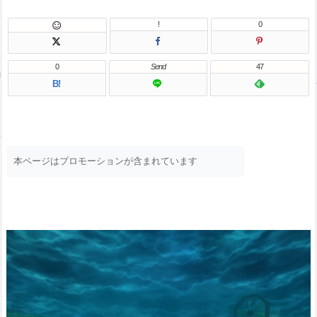
!
0

0
Send
47
B!
本ページはプロモーションが含まれています