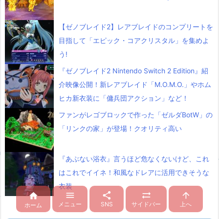
【ゼノブレイド2】レアブレイドのコンプリートを
目指して「エピック・コアクリスタル」を集めよ
う!
『ゼノブレイド2 Nintendo Switch 2 Edition』紹
介映像公開！新レアブレイド「M.O.M.O.」やホム
ヒカ新衣装に「傭兵団アクション」など！
ファンがレゴブロックで作った「ゼルダBotW」の
「リンクの家」が登場！クオリティ高い
『あぶない浴衣』言うほど危なくないけど、これ
はこれでイイネ！和風なドレアに活用できそうな
衣装





メニュー
SNS
サイドバー
上へ
ホーム