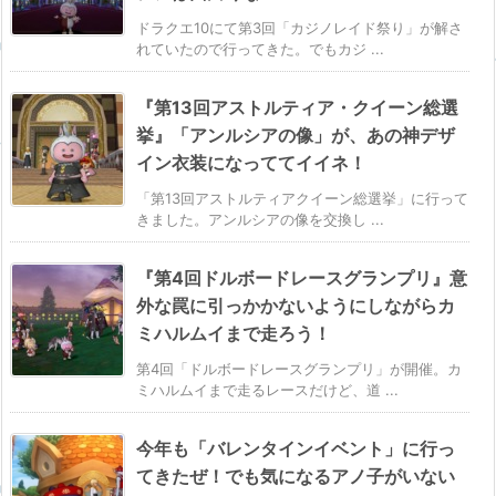
ドラクエ10にて第3回「カジノレイド祭り」が解さ
れていたので行ってきた。でもカジ ...
『第13回アストルティア・クイーン総選
挙』「アンルシアの像」が、あの神デザ
イン衣装になっててイイネ！
「第13回アストルティアクイーン総選挙」に行って
きました。アンルシアの像を交換し ...
『第4回ドルボードレースグランプリ』意
外な罠に引っかかないようにしながらカ
ミハルムイまで走ろう！
第4回「ドルボードレースグランプリ」が開催。カ
ミハルムイまで走るレースだけど、道 ...
今年も「バレンタインイベント」に行っ
てきたぜ！でも気になるアノ子がいない