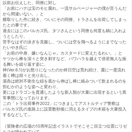
以前お伝えした、同僚に対し
「お前にハナは宝のモヒ腐れ。一流サルベージャーの僕が言うんだ
から間違いない。」と
横取りした件に続き、ついにその同僚、トラさんを出荷してしまっ
たとの事です。
過去にはこのバルカズ氏、タツさんという同僚も何度も鍋に入れよ
うとしたり、
苦手なはずの泳ぎを克服し、ついには空を飛べるようにまでなった
たいやき氏に
「お前の中身、嫌いなんじゃ。カスタードに変えたるわい。」と
ケツから棒を深々と突き刺すなど、パワハラを越えて傍若無人な振
る舞いを繰り返す姿に、
神(Ver.6.1)がお怒りになったのか終日空は荒れ続け、週に一度流れ
着く樽は煌々と光り出し、
湯呑は絶対不衛生な紐を底から伸ばし棒に絡みついて飲まれるのを
拒むかのような姿へと変わり、
更にはドラゴンを貫通したような新人類が大量に出現するという異
常事態になっております。
この「トラ出荷事件2022」につきましてアストルティア警察は
バルカズ氏の進路上に設置数秒後に消えるタイプの木箱を大量投入
するなどして…
（冒険者の広場の10周年記念イラストでそこそこ目立つ位置にリゼ
ルコが描かれていて