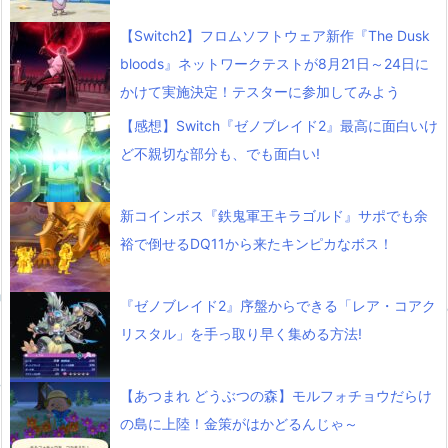
【Switch2】フロムソフトウェア新作『The Dusk
bloods』ネットワークテストが8月21日～24日に
かけて実施決定！テスターに参加してみよう
【感想】Switch『ゼノブレイド2』最高に面白いけ
ど不親切な部分も、でも面白い!
新コインボス『鉄鬼軍王キラゴルド』サポでも余
裕で倒せるDQ11から来たキンピカなボス！
『ゼノブレイド2』序盤からできる「レア・コアク
リスタル」を手っ取り早く集める方法!
【あつまれ どうぶつの森】モルフォチョウだらけ
の島に上陸！金策がはかどるんじゃ～