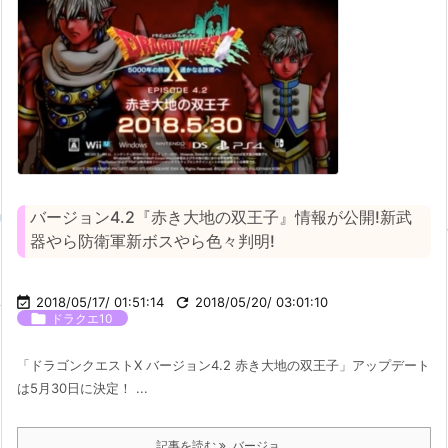
バージョン4.2『赤き大地の双王子』情報が公開!新武
器やら防衛軍新ボスやら色々判明!

2018/05/17/ 01:51:14

2018/05/20/ 03:01:10

ドラクエ10
「ドラゴンクエストX バージョン4.2 赤き大地の双王子」アップデート
は5月30日に決定！ ...
記事を読む
バージョ ...