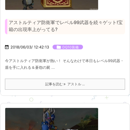
アストルティア防衛軍でレベル99武器を続々ゲット!宝
箱の出現率上がってる?

2018/06/03/ 12:42:13

DQ10装備
今アストルティア防衛軍が熱い！ そんなわけで本日もレベル99武器・
盾を手に入れる＆蒼怨の屍 ...
記事を読む
アストル ...