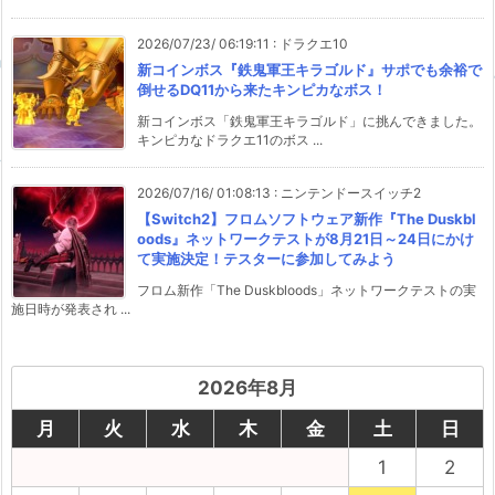
2026/07/23/ 06:19:11
:
ドラクエ10
新コインボス『鉄鬼軍王キラゴルド』サポでも余裕で
倒せるDQ11から来たキンピカなボス！
新コインボス「鉄鬼軍王キラゴルド」に挑んできました。
キンピカなドラクエ11のボス ...
2026/07/16/ 01:08:13
:
ニンテンドースイッチ2
【Switch2】フロムソフトウェア新作『The Duskbl
oods』ネットワークテストが8月21日～24日にかけ
て実施決定！テスターに参加してみよう
フロム新作「The Duskbloods」ネットワークテストの実
施日時が発表され ...
2026年8月
月
火
水
木
金
土
日
1
2