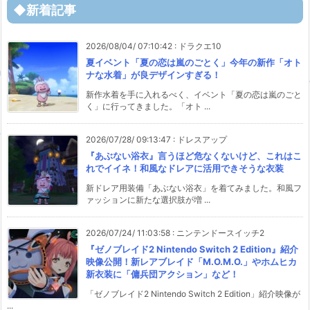
◆新着記事
2026/08/04/ 07:10:42
:
ドラクエ10
夏イベント「夏の恋は嵐のごとく」今年の新作「オト
ナな水着」が良デザインすぎる！
新作水着を手に入れるべく、イベント「夏の恋は嵐のごと
く」に行ってきました。「オト ...
2026/07/28/ 09:13:47
:
ドレスアップ
『あぶない浴衣』言うほど危なくないけど、これはこ
れでイイネ！和風なドレアに活用できそうな衣装
新ドレア用装備「あぶない浴衣」を着てみました。和風フ
ァッションに新たな選択肢が増 ...
2026/07/24/ 11:03:58
:
ニンテンドースイッチ2
『ゼノブレイド2 Nintendo Switch 2 Edition』紹介
映像公開！新レアブレイド「M.O.M.O.」やホムヒカ
新衣装に「傭兵団アクション」など！
「ゼノブレイド2 Nintendo Switch 2 Edition」紹介映像が
...