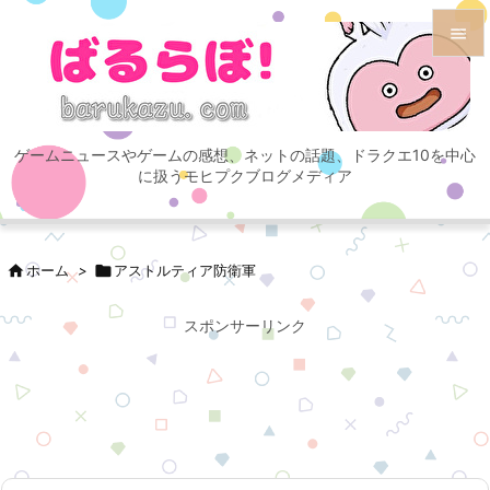


メニュ

ゲームニュースやゲームの感想、ネットの話題、ドラクエ10を中心
サイド
に扱うモヒプクブログメディア

前へ


ホーム
>

アストルティア防衛軍
次へ

スポンサーリンク
検索