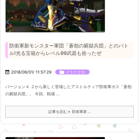
防衛軍新モンスター軍団「蒼怨の屍獄兵団」とのバト
ル!光る宝箱からレベル99武器も拾ったぜ

2018/06/01/ 11:57:29

ドラクエ10
バージョン４.２から新しく登場したアストルティア防衛軍ボス「蒼怨
の屍獄兵団」。 今回、戦場 ...
記事を読む
防衛軍新 ...