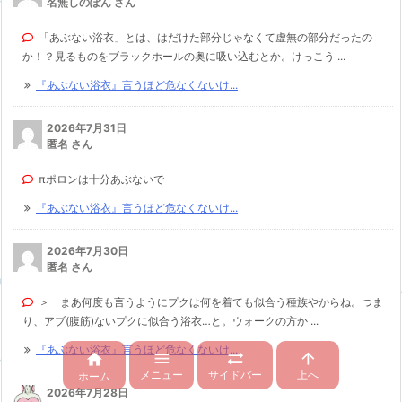
名無しのぽん さん
「あぶない浴衣」とは、はだけた部分じゃなくて虚無の部分だったの
か！？見るものをブラックホールの奥に吸い込むとか。けっこう ...
『あぶない浴衣』言うほど危なくないけ...
2026年7月31日
匿名 さん
πポロンは十分あぶないで
『あぶない浴衣』言うほど危なくないけ...
2026年7月30日
匿名 さん
＞ まあ何度も言うようにプクは何を着ても似合う種族やからね。つま
り、アブ(腹筋)ないプクに似合う浴衣…と。ウォークの方か ...
『あぶない浴衣』言うほど危なくないけ...




メニュー
サイドバー
上へ
ホーム
2026年7月28日