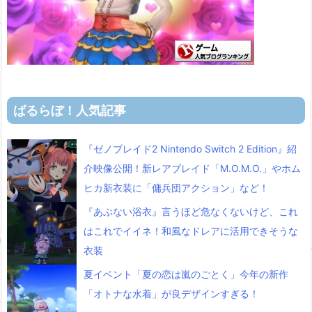
ばるらぼ！人気記事
『ゼノブレイド2 Nintendo Switch 2 Edition』紹
介映像公開！新レアブレイド「M.O.M.O.」やホム
ヒカ新衣装に「傭兵団アクション」など！
『あぶない浴衣』言うほど危なくないけど、これ
はこれでイイネ！和風なドレアに活用できそうな
衣装
夏イベント「夏の恋は嵐のごとく」今年の新作
「オトナな水着」が良デザインすぎる！