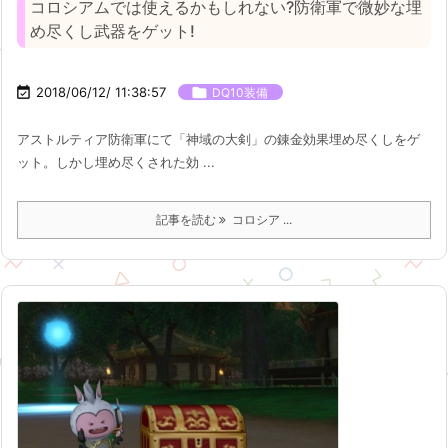
コロシアムでは使えるかもしれない?防衛軍で微妙な埋
め尽くし武器をゲット!

2018/06/12/ 11:38:57

DQ10装備
アストルティア防衛軍にて「神域の大剣」の錬金効果埋め尽くしをゲ
ット。しかし埋め尽くされた効 ...
記事を読む
コロシア ...