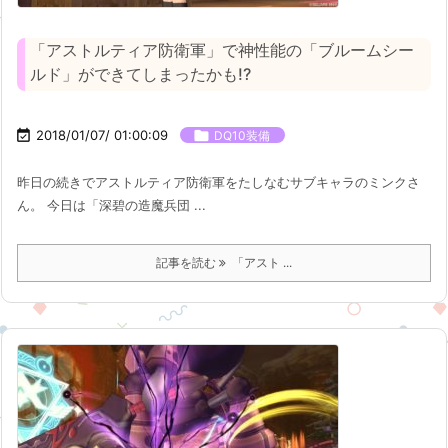
「アストルティア防衛軍」で神性能の「ブルームシー
ルド」ができてしまったかも!?

2018/01/07/ 01:00:09

DQ10装備
昨日の続きでアストルティア防衛軍をたしなむサブキャラのミンクさ
ん。 今日は「深碧の造魔兵団 ...
記事を読む
「アスト ...