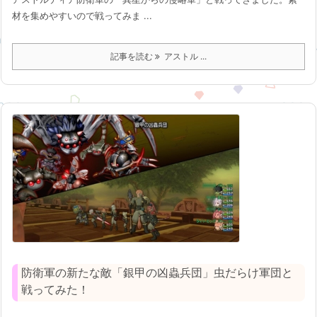
材を集めやすいので戦ってみま ...
記事を読む
アストル ...
防衛軍の新たな敵「銀甲の凶蟲兵団」虫だらけ軍団と
戦ってみた！