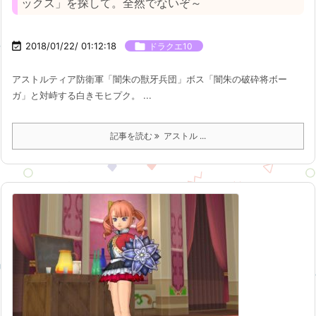
ックス」を探して。全然でないぞ～

2018/01/22/ 01:12:18

ドラクエ10
アストルティア防衛軍「闇朱の獣牙兵団」ボス「闇朱の破砕将ボー
ガ」と対峙する白きモヒプク。 ...
記事を読む
アストル ...