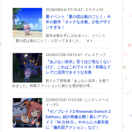
2026/08/04/ 07:10:42
:
ドラクエ10
夏イベント「夏の恋は嵐のごとく」今
年の新作「オトナな水着」が良デザイ
ンすぎる！
新作水着を手に入れるべく、イベント
「夏の恋は嵐のごとく」に行ってきました。「オト ...
2026/07/28/ 09:13:47
:
ドレスアップ
『あぶない浴衣』言うほど危なくない
けど、これはこれでイイネ！和風なド
レアに活用できそうな衣装
新ドレア用装備「あぶない浴衣」を着て
みました。和風ファッションに新たな選択肢が増 ...
2026/07/24/ 11:03:58
:
ニンテンドース
イッチ2
『ゼノブレイド2 Nintendo Switch 2
Edition』紹介映像公開！新レアブレ
イド「M.O.M.O.」やホムヒカ新衣装
に「傭兵団アクション」など！