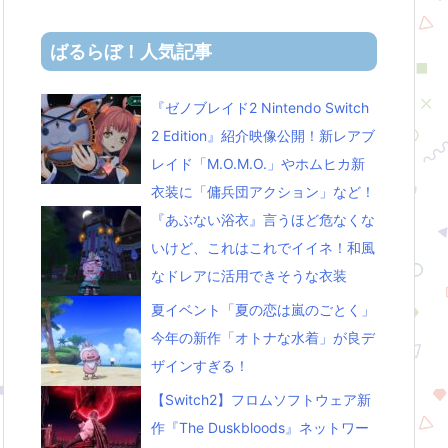
ばるらぼ！人気記事
『ゼノブレイド2 Nintendo Switch
2 Edition』紹介映像公開！新レアブ
レイド「M.O.M.O.」やホムヒカ新
衣装に「傭兵団アクション」など！
『あぶない浴衣』言うほど危なくな
いけど、これはこれでイイネ！和風
なドレアに活用できそうな衣装
夏イベント「夏の恋は嵐のごとく」
今年の新作「オトナな水着」が良デ
ザインすぎる！
【Switch2】フロムソフトウェア新
作『The Duskbloods』ネットワー