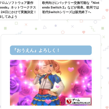
2】フロムソフトウェア新作
欧州向けにバッテリー交換可能な『Nint
『
kbloods』ネットワークテス
endo Switch 2』などが発表。欧州では
売
～24日にかけて実施決定！
初代Switchシリーズは販売終了へ
ch
加してみよう
『おうえん』よろしく！