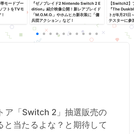
に『携帯モードブー
『ゼノブレイド2 Nintendo Switch 2 E
【Switch
hソフトをTVモ
dition』紹介映像公開！新レアブレイド
『The Dus
ぞ！
「M.O.M.O.」やホムヒカ新衣装に「傭
トが8月21日
兵団アクション」など！
テスターに参
「Switch 2」抽選販売の
ると当たるよな？と期待して