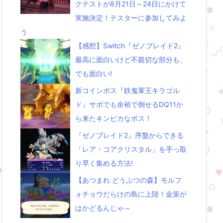
クテストが8月21日～24日にかけて
実施決定！テスターに参加してみよ
う
【感想】Switch『ゼノブレイド2』
最高に面白いけど不親切な部分も、
でも面白い!
新コインボス『鉄鬼軍王キラゴル
ド』サポでも余裕で倒せるDQ11か
ら来たキンピカなボス！
『ゼノブレイド2』序盤からできる
「レア・コアクリスタル」を手っ取
り早く集める方法!
【あつまれ どうぶつの森】モルフ
ォチョウだらけの島に上陸！金策が
はかどるんじゃ～