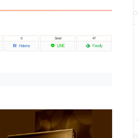
0
Send
47
B!
Hatena
LINE
Feedly