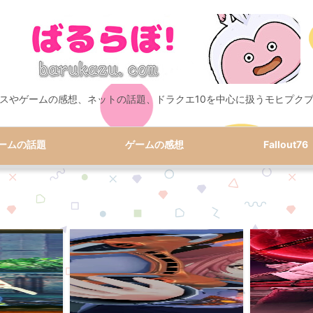
スやゲームの感想、ネットの話題、ドラクエ10を中心に扱うモヒプク
ームの話題
ゲームの感想
Fallout76