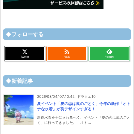
◆フォローする

Twitter
RSS
Feedly
◆新着記事
2026/08/04/ 07:10:42
:
ドラクエ10
夏イベント「夏の恋は嵐のごとく」今年の新作「オト
ナな水着」が良デザインすぎる！
新作水着を手に入れるべく、イベント「夏の恋は嵐のごと
く」に行ってきました。「オト ...