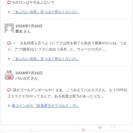
πポロンは十分あぶないで
『あぶない浴衣』言うほど危なくないけ...
2026年7月30日
匿名 さん
＞ まあ何度も言うようにプクは何を着ても似合う種族やからね。つま
り、アブ(腹筋)ないプクに似合う浴衣…と。ウォークの方か ...
『あぶない浴衣』言うほど危なくないけ...
2026年7月28日
バルカズ さん
誰がゴールデンボールや！まあ、こうみえてバルカズさん、もう10年以
上ドラクエ10やってるんで、ある程度は実力があったりな ...
新コインボス『鉄鬼軍王キラゴルド』サ...