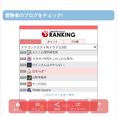
冒険者のブログをチェック!
ティルナローグス｜ドラクエ10ブログ！
49位
げげろぐ
50位
ヨモゲーム ドラクエ10攻略ブログ
51位
ランキング
ポイント
ブロ画
机上の空論-DQ10エアプ日記
52位
カスミ心理学研究所
53位
がきめ のDQX ふわふわな毎日♪
54位
ロビンさんはガチらない。
55位
ばるらぼ！
56位
山野草栽培
57位
サじの日記
58位
TEAM Cloud lx
59位
このカテゴリを全て表示
マリスのドラクエはご無沙汰です！
60位
参加する
みみっくほしさんいますか！？
61位





このブログに投票する
メニュー
SNS
サイドバー
上へ
アストルティアリサーチ2nd
ホーム
62位
ドラクエ 金策の寄り道
63位