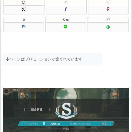
0
0

0
Send
47
B!
本ページはプロモーションが含まれています