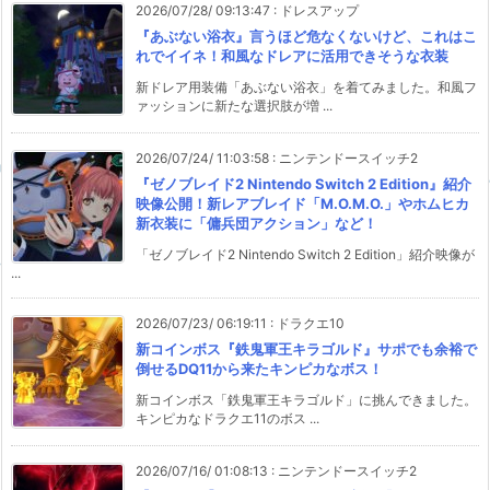
2026/07/28/ 09:13:47
:
ドレスアップ
『あぶない浴衣』言うほど危なくないけど、これはこ
れでイイネ！和風なドレアに活用できそうな衣装
新ドレア用装備「あぶない浴衣」を着てみました。和風フ
ァッションに新たな選択肢が増 ...
2026/07/24/ 11:03:58
:
ニンテンドースイッチ2
『ゼノブレイド2 Nintendo Switch 2 Edition』紹介
映像公開！新レアブレイド「M.O.M.O.」やホムヒカ
新衣装に「傭兵団アクション」など！
「ゼノブレイド2 Nintendo Switch 2 Edition」紹介映像が
...
2026/07/23/ 06:19:11
:
ドラクエ10
新コインボス『鉄鬼軍王キラゴルド』サポでも余裕で
倒せるDQ11から来たキンピカなボス！
新コインボス「鉄鬼軍王キラゴルド」に挑んできました。
キンピカなドラクエ11のボス ...
2026/07/16/ 01:08:13
:
ニンテンドースイッチ2