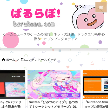


メニュ

ゲームニュースやゲームの感想、ネットの話題、ドラクエ10を中心
サイド
に扱うモヒプクブログメディア

前へ


ホーム
>

ニンテンドースイッチ
次へ

検索
itch』のバッテリ
Switch『ひみつのアイプリ あつめ
『Nintendo S
しまう現象が発
て！シークレットメモリーズ』DL
ョップの表示が