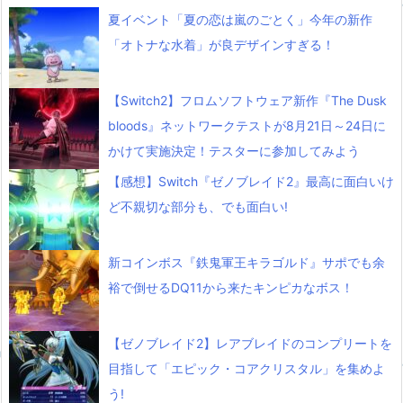
夏イベント「夏の恋は嵐のごとく」今年の新作
「オトナな水着」が良デザインすぎる！
【Switch2】フロムソフトウェア新作『The Dusk
bloods』ネットワークテストが8月21日～24日に
かけて実施決定！テスターに参加してみよう
【感想】Switch『ゼノブレイド2』最高に面白いけ
ど不親切な部分も、でも面白い!
新コインボス『鉄鬼軍王キラゴルド』サポでも余
裕で倒せるDQ11から来たキンピカなボス！
【ゼノブレイド2】レアブレイドのコンプリートを
目指して「エピック・コアクリスタル」を集めよ
う!