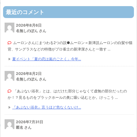
最近のコメント
2026年8月6日
名無しのぽん さん
ムーロンさんにまつわる2つの説●ムーロン＝新津説ムーロンの白髪や猫
背、サングラスなどの特徴がプロ雀士の新津潔さんと一致す ...
夏イベント「夏の恋は嵐のごとく」今年...
2026年8月2日
名無しのぽん さん
「あぶない浴衣」とは、はだけた部分じゃなくて虚無の部分だったの
か！？見るものをブラックホールの奥に吸い込むとか。けっこう ...
『あぶない浴衣』言うほど危なくないけ...
2026年7月31日
匿名 さん