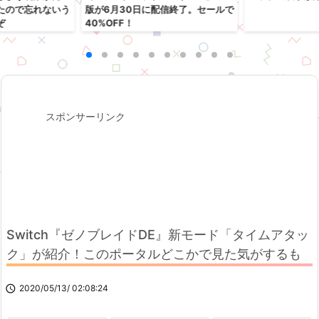
たので忘れないう
版が6月30日に配信終了。セールで
ぞ
40%OFF！
スポンサーリンク
Switch『ゼノブレイドDE』新モード「タイムアタッ
ク」が紹介！このポータルどこかで見た気がするも

2020/05/13/ 02:08:24