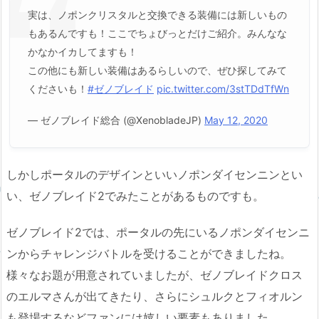
実は、ノポンクリスタルと交換できる装備には新しいもの
もあるんですも！ここでちょびっとだけご紹介。みんなな
かなかイカしてますも！
この他にも新しい装備はあるらしいので、ぜひ探してみて
くださいも！
#ゼノブレイド
pic.twitter.com/3stTDdTfWn
— ゼノブレイド総合 (@XenobladeJP)
May 12, 2020
しかしポータルのデザインといいノポンダイセンニンとい
い、ゼノブレイド2でみたことがあるものですも。
ゼノブレイド2では、ポータルの先にいるノポンダイセンニ
ンからチャレンジバトルを受けることができましたね。
様々なお題が用意されていましたが、ゼノブレイドクロス
のエルマさんが出てきたり、さらにシュルクとフィオルン
も登場するなどファンには嬉しい要素もありました。