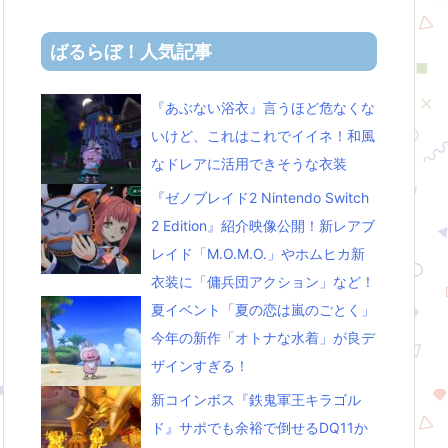
ばるらぼ！人気記事
『あぶない浴衣』言うほど危なくな
いけど、これはこれでイイネ！和風
なドレアに活用できそうな衣装
『ゼノブレイド2 Nintendo Switch
2 Edition』紹介映像公開！新レアブ
レイド「M.O.M.O.」やホムヒカ新
衣装に「傭兵団アクション」など！
夏イベント「夏の恋は嵐のごとく」
今年の新作「オトナな水着」が良デ
ザインすぎる！
新コインボス『鉄鬼軍王キラゴル
ド』サポでも余裕で倒せるDQ11か