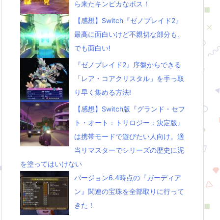
ら来たキンピカなボス！
【感想】Switch『ゼノブレイド2』
最高に面白いけど不親切な部分も、
でも面白い!
『ゼノブレイド2』序盤からできる
「レア・コアクリスタル」を手っ取
り早く集める方法!
【感想】Switch版『グランド・セフ
ト・オート：トリロジー：決定版』
は携帯モードで遊びたい人向け。適
当リマスターでシリーズの歴史に泥
を塗ってはいけない
バージョン6.4時点の『ガーディア
ン』関連の宝珠を全部取りに行って
きた！