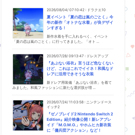
2026/08/04/ 07:10:42
:
ドラクエ10
夏イベント「夏の恋は嵐のごとく」今
年の新作「オトナな水着」が良デザイ
ンすぎる！
新作水着を手に入れるべく、イベント
「夏の恋は嵐のごとく」に行ってきました。「オト ...
2026/07/28/ 09:13:47
:
ドレスアップ
『あぶない浴衣』言うほど危なくない
けど、これはこれでイイネ！和風なド
レアに活用できそうな衣装
新ドレア用装備「あぶない浴衣」を着て
みました。和風ファッションに新たな選択肢が増 ...
2026/07/24/ 11:03:58
:
ニンテンドース
イッチ2
『ゼノブレイド2 Nintendo Switch 2
Edition』紹介映像公開！新レアブレ
イド「M.O.M.O.」やホムヒカ新衣装
に「傭兵団アクション」など！