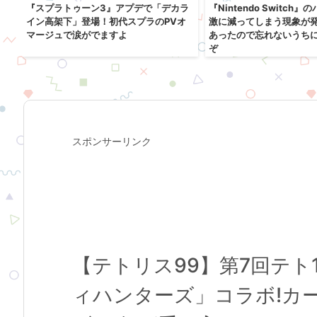
売
『スプラトゥーン3』アプデで「デカラ
『Nintendo Switch
ル
イン高架下」登場！初代スプラのPVオ
激に減ってしまう現象が
マージュで涙がでますよ
あったので忘れないうち
ぞ
スポンサーリンク
【テトリス99】第7回テ
ィハンターズ」コラボ!カ