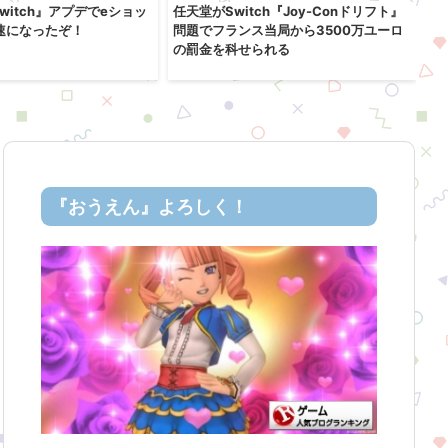
 Switch』アプデでeショッ
任天堂がSwitch『Joy-Conドリフト』
『
速になったぞ！
問題でフランス当局から3500万ユーロ
1
の罰金を科せられる
を
『おうえん』よろしく！