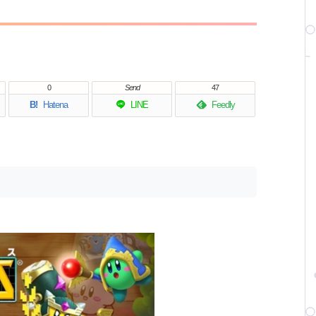
0
Send
47
B!
Hatena
LINE
Feedly