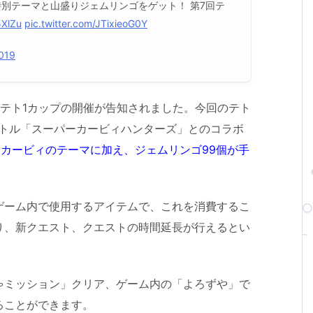
特別テーマと山盛りジェムリンゴをゲット！ 第7回テ
5XlZu
pic.twitter.com/JTixieoG0Y
2019
ト第7回テト1カップの開催が告知されました。今回のテト
イトル「スーパーカービィハンターズ」とのコラボ
とカービィのテーマに加え、ジェムリンゴ99個が手
ゲーム内で使用するアイテムで、これを消費するこ
り、新クエスト、クエストの時間延長が行えるとい
ゃミッション」クリア、ゲーム内の「よろずや」で
ることができます。