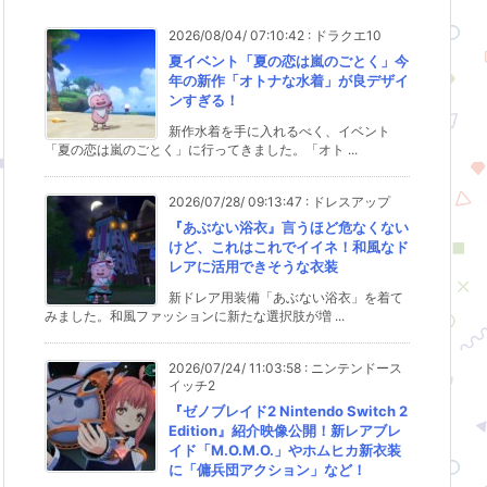
2026/08/04/ 07:10:42
:
ドラクエ10
夏イベント「夏の恋は嵐のごとく」今
年の新作「オトナな水着」が良デザイ
ンすぎる！
新作水着を手に入れるべく、イベント
「夏の恋は嵐のごとく」に行ってきました。「オト ...
2026/07/28/ 09:13:47
:
ドレスアップ
『あぶない浴衣』言うほど危なくない
けど、これはこれでイイネ！和風なド
レアに活用できそうな衣装
新ドレア用装備「あぶない浴衣」を着て
みました。和風ファッションに新たな選択肢が増 ...
2026/07/24/ 11:03:58
:
ニンテンドース
イッチ2
『ゼノブレイド2 Nintendo Switch 2
Edition』紹介映像公開！新レアブレ
イド「M.O.M.O.」やホムヒカ新衣装
に「傭兵団アクション」など！