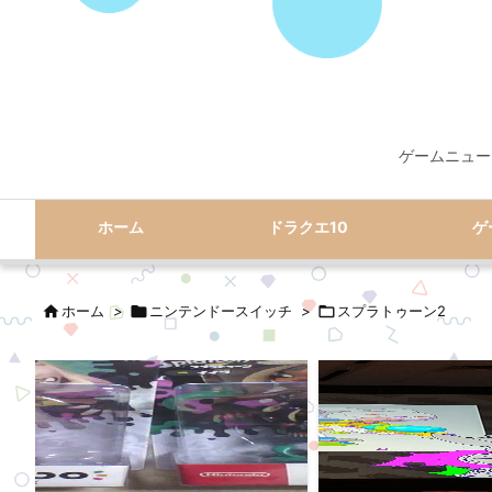
ゲームニュー
ホーム
ドラクエ10
ゲ

ホーム
>

ニンテンドースイッチ
>

スプラトゥーン2