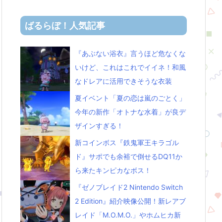
ばるらぼ！人気記事
『あぶない浴衣』言うほど危なくな
いけど、これはこれでイイネ！和風
なドレアに活用できそうな衣装
夏イベント「夏の恋は嵐のごとく」
今年の新作「オトナな水着」が良デ
ザインすぎる！
新コインボス『鉄鬼軍王キラゴル
ド』サポでも余裕で倒せるDQ11か
ら来たキンピカなボス！
『ゼノブレイド2 Nintendo Switch
2 Edition』紹介映像公開！新レアブ
レイド「M.O.M.O.」やホムヒカ新