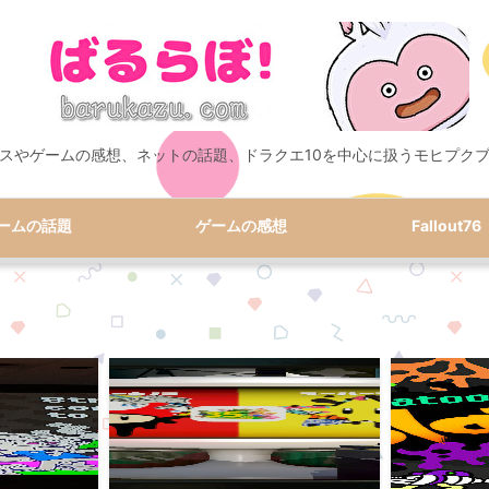
スやゲームの感想、ネットの話題、ドラクエ10を中心に扱うモヒプク
ームの話題
ゲームの感想
Fallout76