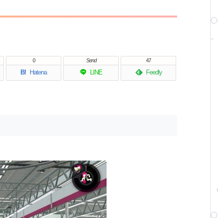
0
Send
47
B!
Hatena
LINE
Feedly