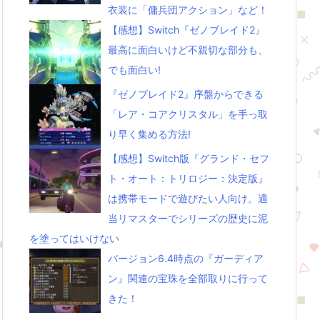
衣装に「傭兵団アクション」など！
【感想】Switch『ゼノブレイド2』
最高に面白いけど不親切な部分も、
でも面白い!
『ゼノブレイド2』序盤からできる
「レア・コアクリスタル」を手っ取
り早く集める方法!
【感想】Switch版『グランド・セフ
ト・オート：トリロジー：決定版』
は携帯モードで遊びたい人向け。適
当リマスターでシリーズの歴史に泥
を塗ってはいけない
バージョン6.4時点の『ガーディア
ン』関連の宝珠を全部取りに行って
きた！