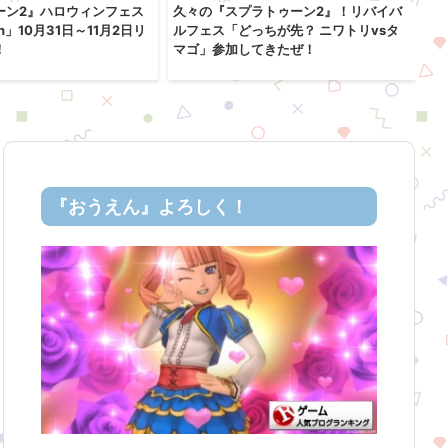
ーン2』ハロウィンフェス
久々の『スプラトゥーン2』！リバイバ
ス
en」10月31日～11月2日リ
ルフェス「どっちが先？ ニワトリvsタ
a
！
マゴ」参加してきたぜ！
『おうえん』よろしく！