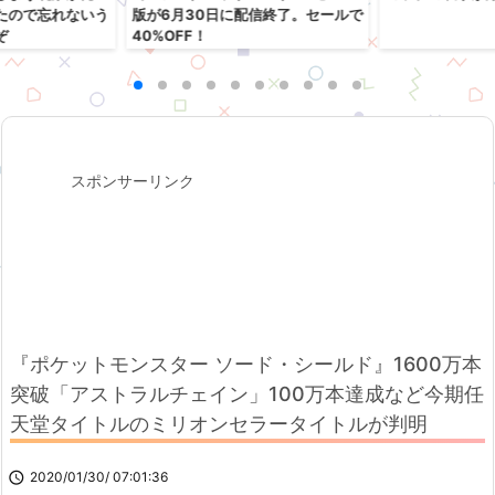
たので忘れないう
版が6月30日に配信終了。セールで
ぞ
40%OFF！
スポンサーリンク
『ポケットモンスター ソード・シールド』1600万本
突破「アストラルチェイン」100万本達成など今期任
天堂タイトルのミリオンセラータイトルが判明

2020/01/30/ 07:01:36