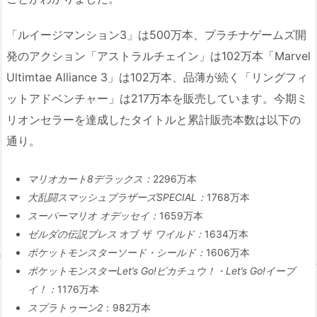
「ルイージマンション3」は500万本、プラチナゲームズ開
発のアクション「アストラルチェイン」は102万本「Marvel
Ultimtae Alliance 3」は102万本、品薄が続く「リングフィ
ットアドベンチャー」は217万本を販売しています。今期ミ
リオンセラーを達成したタイトルと累計販売本数は以下の
通り。
マリオカート8デラックス：
2296万本
大乱闘スマッシュブラザーズSPECIAL：
1768万本
スーパーマリオ オデッセイ：
1659万本
ゼルダの伝説ブレス
オブ ザ
ワイルド：
1634万本
ポケットモンスターソード・
シールド：
1606万本
ポケットモンスターLet’s Go!ピカチュウ！・
Let’s Go!イーブ
イ！：
1176万本
スプラトゥーン2
：982万本