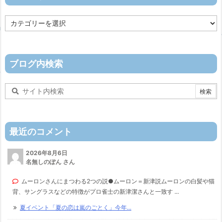
カ
テ
ゴ
リ
ー
ブログ内検索
最近のコメント
2026年8月6日
名無しのぽん さん
ムーロンさんにまつわる2つの説●ムーロン＝新津説ムーロンの白髪や猫
背、サングラスなどの特徴がプロ雀士の新津潔さんと一致す ...
夏イベント「夏の恋は嵐のごとく」今年...