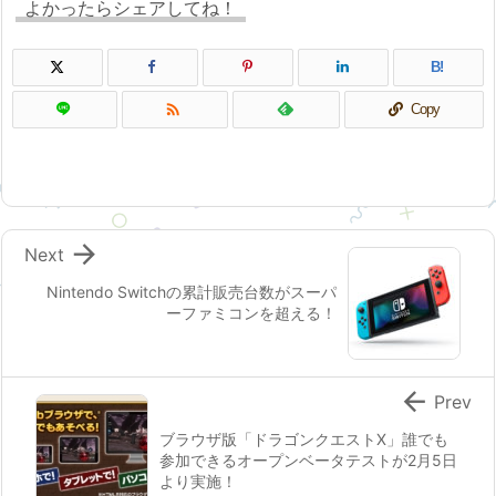
よかったらシェアしてね！
B!

Copy

Next
Nintendo Switchの累計販売台数がスーパ
ーファミコンを超える！

Prev
ブラウザ版「ドラゴンクエストX」誰でも
参加できるオープンベータテストが2月5日
より実施！