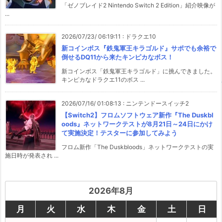
「ゼノブレイド2 Nintendo Switch 2 Edition」紹介映像が
...
2026/07/23/ 06:19:11
:
ドラクエ10
新コインボス『鉄鬼軍王キラゴルド』サポでも余裕で
倒せるDQ11から来たキンピカなボス！
新コインボス「鉄鬼軍王キラゴルド」に挑んできました。
キンピカなドラクエ11のボス ...
2026/07/16/ 01:08:13
:
ニンテンドースイッチ2
【Switch2】フロムソフトウェア新作『The Duskbl
oods』ネットワークテストが8月21日～24日にかけ
て実施決定！テスターに参加してみよう
フロム新作「The Duskbloods」ネットワークテストの実
施日時が発表され ...
2026年8月
月
火
水
木
金
土
日