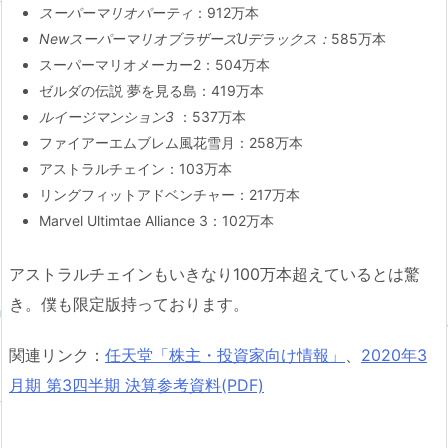
スーパーマリオパーティ
：912万本
NewスーパーマリオブラザーズUデラックス：
585万本
スーパーマリオメーカー2：504万本
ゼルダの伝説 夢を見る島：419万本
ルイージマンション3
：537万本
ファイアーエムブレム風花雪月：258万本
アストラルチェイン：103万本
リングフィットアドベンチャー：217万本
Marvel Ultimtae Alliance 3：102万本
アストラルチェインもいきなり100万本超えているとは驚
き。僕も限定版持っております。
関連リンク：
任天堂「株主・投資家向け情報」
、
2020年3
月期 第3四半期 決算参考資料(PDF)