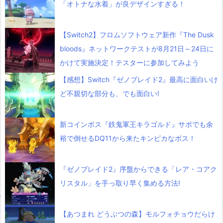
「オトナな水着」が良デザインすぎる！
【Switch2】フロムソフトウェア新作『The Dusk
bloods』ネットワークテストが8月21日～24日に
かけて実施決定！テスターに参加してみよう
【感想】Switch『ゼノブレイド2』最高に面白いけ
ど不親切な部分も、でも面白い!
新コインボス『鉄鬼軍王キラゴルド』サポでも余
裕で倒せるDQ11から来たキンピカなボス！
『ゼノブレイド2』序盤からできる「レア・コアク
リスタル」を手っ取り早く集める方法!
【あつまれ どうぶつの森】モルフォチョウだらけ