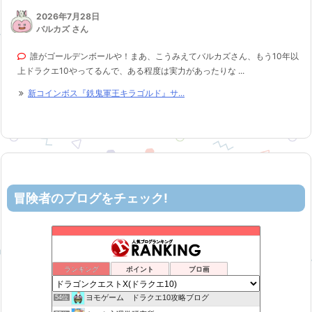
2026年7月28日
バルカズ さん
誰がゴールデンボールや！まあ、こうみえてバルカズさん、もう10年以
上ドラクエ10やってるんで、ある程度は実力があったりな ...
新コインボス『鉄鬼軍王キラゴルド』サ...
冒険者のブログをチェック!
ロビンさんはガチらない。
50位
リホレイショ・ゲームブログ
51位
6×9=54 ドラクエ10
52位
ランキング
ポイント
ブロ画
机上の空論-DQ10エアプ日記
53位
ヨモゲーム ドラクエ10攻略ブログ
54位