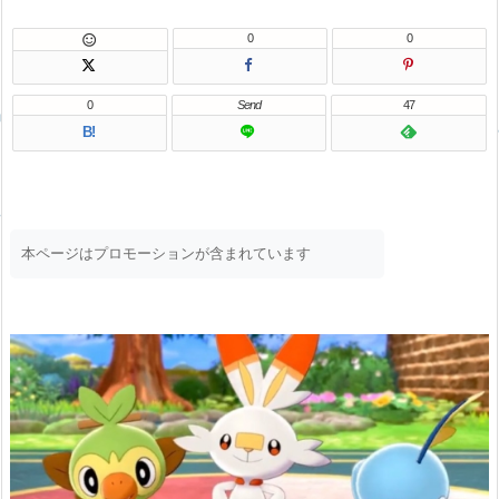
0
0

0
Send
47
B!
本ページはプロモーションが含まれています