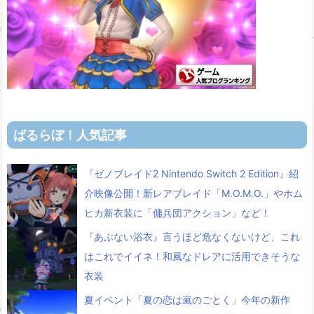
ばるらぼ！人気記事
『ゼノブレイド2 Nintendo Switch 2 Edition』紹
介映像公開！新レアブレイド「M.O.M.O.」やホム
ヒカ新衣装に「傭兵団アクション」など！
『あぶない浴衣』言うほど危なくないけど、これ
はこれでイイネ！和風なドレアに活用できそうな
衣装
夏イベント「夏の恋は嵐のごとく」今年の新作