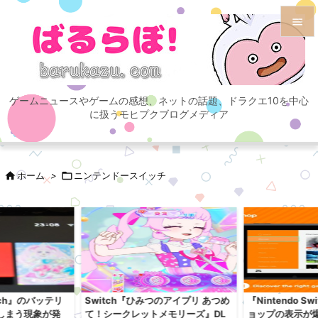


メニュ

ゲームニュースやゲームの感想、ネットの話題、ドラクエ10を中心
サイド
に扱うモヒプクブログメディア

前へ


ホーム
>

ニンテンドースイッチ
次へ

検索
itch』のバッテリ
Switch『ひみつのアイプリ あつめ
『Nintendo S
しまう現象が発
て！シークレットメモリーズ』DL
ョップの表示が