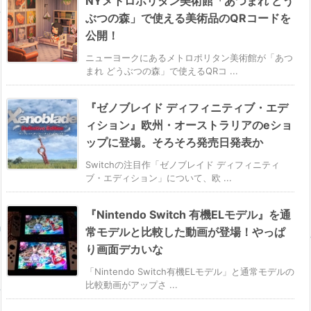
NYメトロポリタン美術館「あつまれ どう
ぶつの森」で使える美術品のQRコードを
公開！
ニューヨークにあるメトロポリタン美術館が「あつ
まれ どうぶつの森」で使えるQRコ ...
『ゼノブレイド ディフィニティブ・エデ
ィション』欧州・オーストラリアのeショ
ップに登場。そろそろ発売日発表か
Switchの注目作「ゼノブレイド ディフィニティ
ブ・エディション」について、欧 ...
『Nintendo Switch 有機ELモデル』を通
常モデルと比較した動画が登場！やっぱ
り画面デカいな
「Nintendo Switch有機ELモデル」と通常モデルの
比較動画がアップさ ...