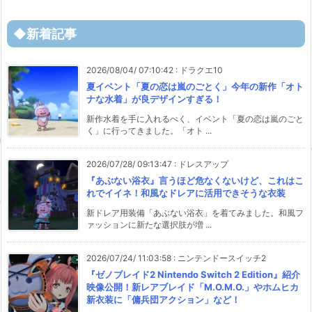
◆新着記事
2026/08/04/ 07:10:42
:
ドラクエ10
夏イベント「夏の恋は嵐のごとく」今年の新作「オト
ナな水着」が良デザインすぎる！
新作水着を手に入れるべく、イベント「夏の恋は嵐のごと
く」に行ってきました。「オト ...
2026/07/28/ 09:13:47
:
ドレスアップ
『あぶない浴衣』言うほど危なくないけど、これはこ
れでイイネ！和風なドレアに活用できそうな衣装
新ドレア用装備「あぶない浴衣」を着てみました。和風フ
ァッションに新たな選択肢が増 ...
2026/07/24/ 11:03:58
:
ニンテンドースイッチ2
『ゼノブレイド2 Nintendo Switch 2 Edition』紹介
映像公開！新レアブレイド「M.O.M.O.」やホムヒカ
新衣装に「傭兵団アクション」など！