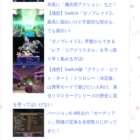
衣装に「傭兵団アクション」など！
【感想】Switch『ゼノブレイド2』
最高に面白いけど不親切な部分も、
でも面白い!
『ゼノブレイド2』序盤からできる
「レア・コアクリスタル」を手っ取
り早く集める方法!
【感想】Switch版『グランド・セフ
ト・オート：トリロジー：決定版』
は携帯モードで遊びたい人向け。適
当リマスターでシリーズの歴史に泥
を塗ってはいけない
バージョン6.4時点の『ガーディア
ン』関連の宝珠を全部取りに行って
きた！