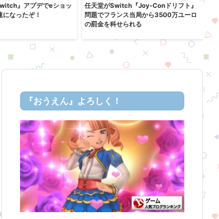
 Switch』アプデでeショッ
任天堂がSwitch『Joy-Conドリフト』
『
速になったぞ！
問題でフランス当局から3500万ユーロ
1
の罰金を科せられる
を
『おうえん』よろしく！