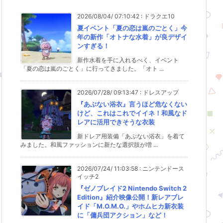
2026/08/04/ 07:10:42
:
ドラクエ10
夏イベント「夏の恋は嵐のごとく」今
年の新作「オトナな水着」が良デザイ
ンすぎる！
新作水着を手に入れるべく、イベント
「夏の恋は嵐のごとく」に行ってきました。「オト ...
2026/07/28/ 09:13:47
:
ドレスアップ
『あぶない浴衣』言うほど危なくない
けど、これはこれでイイネ！和風なド
レアに活用できそうな衣装
新ドレア用装備「あぶない浴衣」を着て
みました。和風ファッションに新たな選択肢が増 ...
2026/07/24/ 11:03:58
:
ニンテンドース
イッチ2
『ゼノブレイド2 Nintendo Switch 2
Edition』紹介映像公開！新レアブレ
イド「M.O.M.O.」やホムヒカ新衣装
に「傭兵団アクション」など！