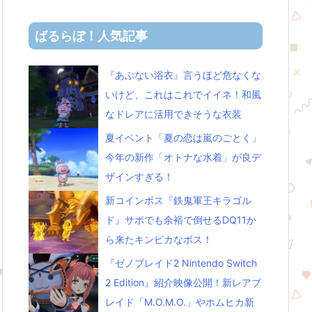
ばるらぼ！人気記事
『あぶない浴衣』言うほど危なくな
いけど、これはこれでイイネ！和風
なドレアに活用できそうな衣装
夏イベント「夏の恋は嵐のごとく」
今年の新作「オトナな水着」が良デ
ザインすぎる！
新コインボス『鉄鬼軍王キラゴル
ド』サポでも余裕で倒せるDQ11か
ら来たキンピカなボス！
『ゼノブレイド2 Nintendo Switch
2 Edition』紹介映像公開！新レアブ
レイド「M.O.M.O.」やホムヒカ新