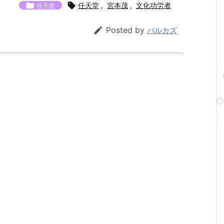


任天堂
,
宮本茂
,
文化功労者
任天堂

Posted by
バルカズ