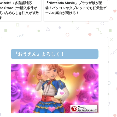
 Switch2（多言語対応
『Nintendo Music』ブラウザ版が登
任
ndo Storeでの購入条件が
場！パソコンやタブレットでも任天堂ゲ
内
買い占めらしき注文が複数
ームの楽曲が聞ける！
円値
様
e
『おうえん』よろしく！