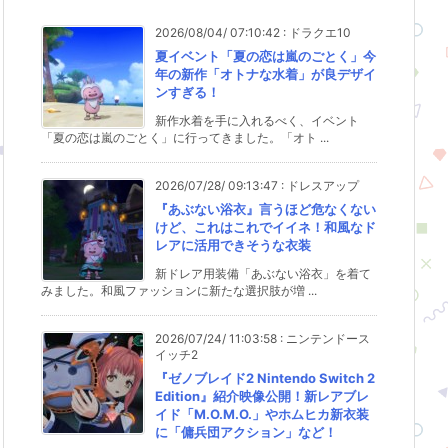
2026/08/04/ 07:10:42
:
ドラクエ10
夏イベント「夏の恋は嵐のごとく」今
年の新作「オトナな水着」が良デザイ
ンすぎる！
新作水着を手に入れるべく、イベント
「夏の恋は嵐のごとく」に行ってきました。「オト ...
2026/07/28/ 09:13:47
:
ドレスアップ
『あぶない浴衣』言うほど危なくない
けど、これはこれでイイネ！和風なド
レアに活用できそうな衣装
新ドレア用装備「あぶない浴衣」を着て
みました。和風ファッションに新たな選択肢が増 ...
2026/07/24/ 11:03:58
:
ニンテンドース
イッチ2
『ゼノブレイド2 Nintendo Switch 2
Edition』紹介映像公開！新レアブレ
イド「M.O.M.O.」やホムヒカ新衣装
に「傭兵団アクション」など！