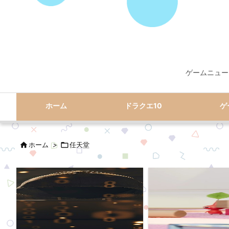
ゲームニュー
ホーム
ドラクエ10
ゲ

ホーム
>

任天堂