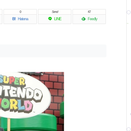
0
Send
47
B!
Hatena
LINE
Feedly