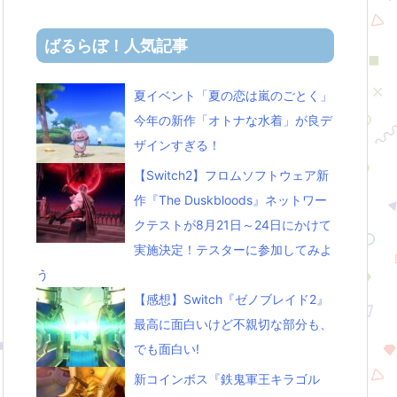
ばるらぼ！人気記事
夏イベント「夏の恋は嵐のごとく」
今年の新作「オトナな水着」が良デ
ザインすぎる！
【Switch2】フロムソフトウェア新
作『The Duskbloods』ネットワー
クテストが8月21日～24日にかけて
実施決定！テスターに参加してみよ
う
【感想】Switch『ゼノブレイド2』
最高に面白いけど不親切な部分も、
でも面白い!
新コインボス『鉄鬼軍王キラゴル