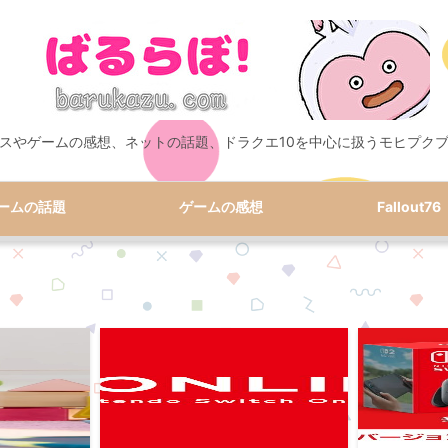
スやゲームの感想、ネットの話題、ドラクエ10を中心に扱うモヒプク
ームの話題
ゲームの感想
Fallout76