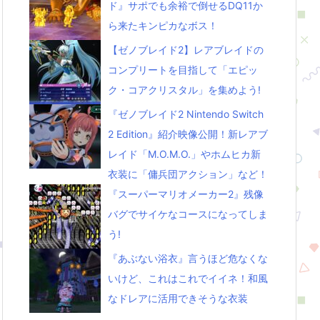
ド』サポでも余裕で倒せるDQ11か
ら来たキンピカなボス！
【ゼノブレイド2】レアブレイドの
コンプリートを目指して「エピッ
ク・コアクリスタル」を集めよう!
『ゼノブレイド2 Nintendo Switch
2 Edition』紹介映像公開！新レアブ
レイド「M.O.M.O.」やホムヒカ新
衣装に「傭兵団アクション」など！
『スーパーマリオメーカー2』残像
バグでサイケなコースになってしま
う!
『あぶない浴衣』言うほど危なくな
いけど、これはこれでイイネ！和風
なドレアに活用できそうな衣装