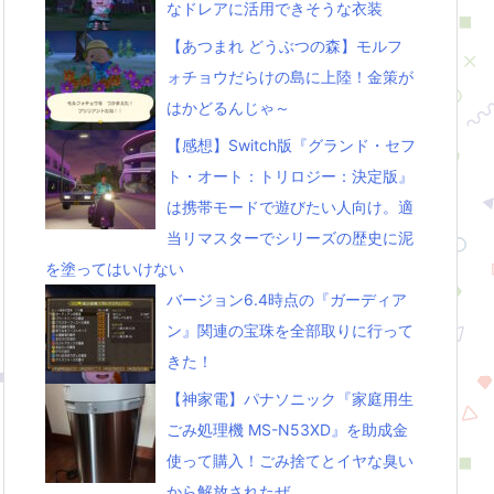
なドレアに活用できそうな衣装
【あつまれ どうぶつの森】モルフ
ォチョウだらけの島に上陸！金策が
はかどるんじゃ～
【感想】Switch版『グランド・セフ
ト・オート：トリロジー：決定版』
は携帯モードで遊びたい人向け。適
当リマスターでシリーズの歴史に泥
を塗ってはいけない
バージョン6.4時点の『ガーディア
ン』関連の宝珠を全部取りに行って
きた！
【神家電】パナソニック『家庭用生
ごみ処理機 MS-N53XD』を助成金
使って購入！ごみ捨てとイヤな臭い
から解放されたぜ