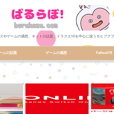
スやゲームの感想、ネットの話題、ドラクエ10を中心に扱うモヒプク
ームの話題
ゲームの感想
Fallout76