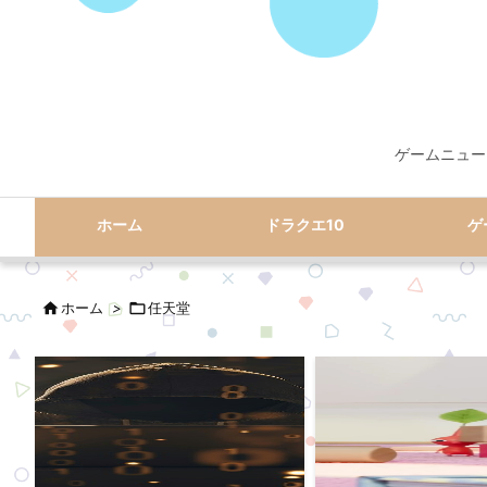
ゲームニュー
ホーム
ドラクエ10
ゲ

ホーム
>

任天堂