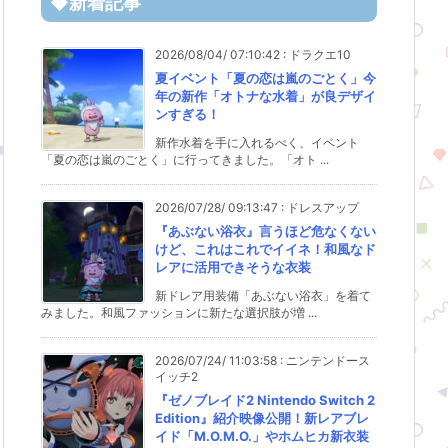
◆新着記事
2026/08/04/ 07:10:42
:
ドラクエ10
夏イベント「夏の恋は嵐のごとく」今
年の新作「オトナな水着」が良デザイ
ンすぎる！
新作水着を手に入れるべく、イベント
「夏の恋は嵐のごとく」に行ってきました。「オト ...
2026/07/28/ 09:13:47
:
ドレスアップ
『あぶない浴衣』言うほど危なくない
けど、これはこれでイイネ！和風なド
レアに活用できそうな衣装
新ドレア用装備「あぶない浴衣」を着て
みました。和風ファッションに新たな選択肢が増 ...
2026/07/24/ 11:03:58
:
ニンテンドース
イッチ2
『ゼノブレイド2 Nintendo Switch 2
Edition』紹介映像公開！新レアブレ
イド「M.O.M.O.」やホムヒカ新衣装