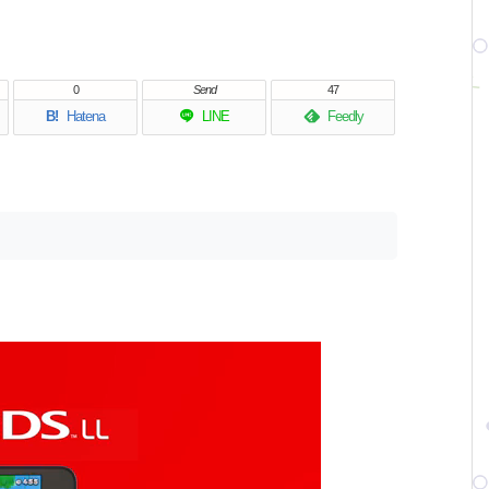
0
Send
47
B!
Hatena
LINE
Feedly