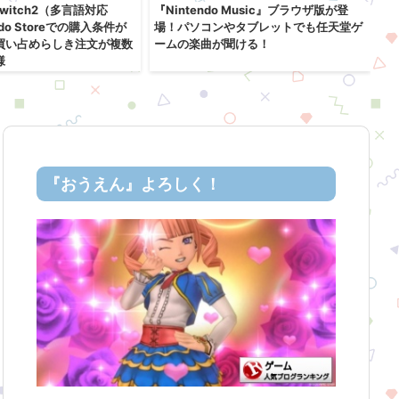
 Switch2（多言語対応
『Nintendo Music』ブラウザ版が登
任
ndo Storeでの購入条件が
場！パソコンやタブレットでも任天堂ゲ
内
買い占めらしき注文が複数
ームの楽曲が聞ける！
円値
様
e
『おうえん』よろしく！