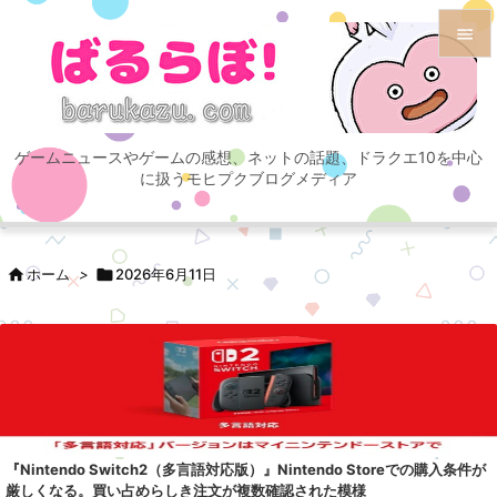


メニュ

ゲームニュースやゲームの感想、ネットの話題、ドラクエ10を中心
サイド
に扱うモヒプクブログメディア

前へ


ホーム
>

2026年6月11日
次へ

検索
『Nintendo Switch2（多言語対応版）』Nintendo Storeでの購入条件が
厳しくなる。買い占めらしき注文が複数確認された模様