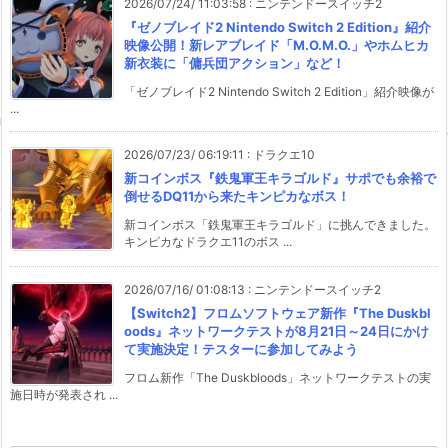
2026/07/24/ 11:03:58
:
ニンテンドースイッチ2
『ゼノブレイド2 Nintendo Switch 2 Edition』紹介
映像公開！新レアブレイド「M.O.M.O.」やホムヒカ
新衣装に「傭兵団アクション」など！
「ゼノブレイド2 Nintendo Switch 2 Edition」紹介映像が
...
2026/07/23/ 06:19:11
:
ドラクエ10
新コインボス『鉄鬼軍王キラゴルド』サポでも余裕で
倒せるDQ11から来たキンピカなボス！
新コインボス「鉄鬼軍王キラゴルド」に挑んできました。
キンピカなドラクエ11のボス ...
2026/07/16/ 01:08:13
:
ニンテンドースイッチ2
【Switch2】フロムソフトウェア新作『The Duskbl
oods』ネットワークテストが8月21日～24日にかけ
て実施決定！テスターに参加してみよう
フロム新作「The Duskbloods」ネットワークテストの実
施日時が発表され ...