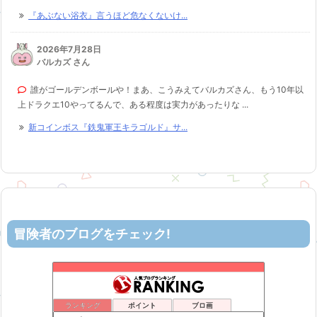
『あぶない浴衣』言うほど危なくないけ...
2026年7月28日
バルカズ さん
誰がゴールデンボールや！まあ、こうみえてバルカズさん、もう10年以
上ドラクエ10やってるんで、ある程度は実力があったりな ...
新コインボス『鉄鬼軍王キラゴルド』サ...
冒険者のブログをチェック!
ロビンさんはガチらない。
52位
机上の空論-DQ10エアプ日記
53位
ヨモゲーム ドラクエ10攻略ブログ
54位
ランキング
ポイント
ブロ画
カスミ心理学研究所