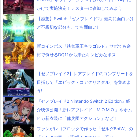
かけて実施決定！テスターに参加してみよう
【感想】Switch『ゼノブレイド2』最高に面白いけ
ど不親切な部分も、でも面白い!
新コインボス『鉄鬼軍王キラゴルド』サポでも余
裕で倒せるDQ11から来たキンピカなボス！
【ゼノブレイド2】レアブレイドのコンプリートを
目指して「エピック・コアクリスタル」を集めよ
う!
『ゼノブレイド2 Nintendo Switch 2 Edition』紹
介映像公開！新レアブレイド「M.O.M.O.」やホム
ヒカ新衣装に「傭兵団アクション」など！
ファンがレゴブロックで作った「ゼルダBotW」の