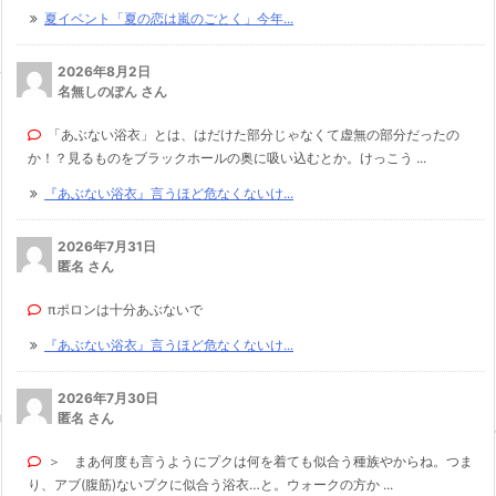
夏イベント「夏の恋は嵐のごとく」今年...
2026年8月2日
名無しのぽん さん
「あぶない浴衣」とは、はだけた部分じゃなくて虚無の部分だったの
か！？見るものをブラックホールの奥に吸い込むとか。けっこう ...
『あぶない浴衣』言うほど危なくないけ...
2026年7月31日
匿名 さん
πポロンは十分あぶないで
『あぶない浴衣』言うほど危なくないけ...
2026年7月30日
匿名 さん
＞ まあ何度も言うようにプクは何を着ても似合う種族やからね。つま
り、アブ(腹筋)ないプクに似合う浴衣…と。ウォークの方か ...