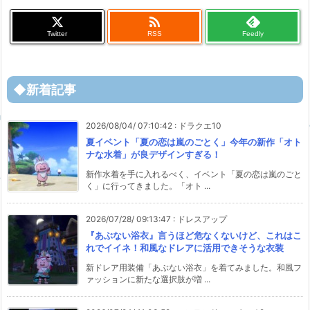

Twitter
RSS
Feedly
◆新着記事
2026/08/04/ 07:10:42
:
ドラクエ10
夏イベント「夏の恋は嵐のごとく」今年の新作「オト
ナな水着」が良デザインすぎる！
新作水着を手に入れるべく、イベント「夏の恋は嵐のごと
く」に行ってきました。「オト ...
2026/07/28/ 09:13:47
:
ドレスアップ
『あぶない浴衣』言うほど危なくないけど、これはこ
れでイイネ！和風なドレアに活用できそうな衣装
新ドレア用装備「あぶない浴衣」を着てみました。和風フ
ァッションに新たな選択肢が増 ...