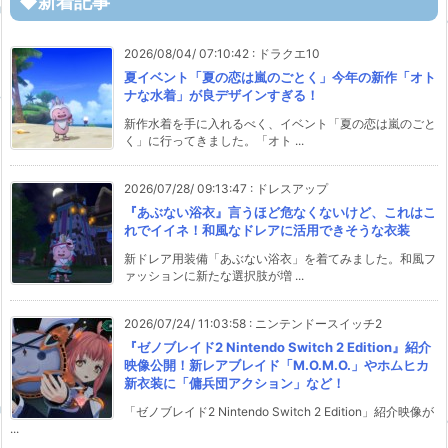
◆新着記事
2026/08/04/ 07:10:42
:
ドラクエ10
夏イベント「夏の恋は嵐のごとく」今年の新作「オト
ナな水着」が良デザインすぎる！
新作水着を手に入れるべく、イベント「夏の恋は嵐のごと
く」に行ってきました。「オト ...
2026/07/28/ 09:13:47
:
ドレスアップ
『あぶない浴衣』言うほど危なくないけど、これはこ
れでイイネ！和風なドレアに活用できそうな衣装
新ドレア用装備「あぶない浴衣」を着てみました。和風フ
ァッションに新たな選択肢が増 ...
2026/07/24/ 11:03:58
:
ニンテンドースイッチ2
『ゼノブレイド2 Nintendo Switch 2 Edition』紹介
映像公開！新レアブレイド「M.O.M.O.」やホムヒカ
新衣装に「傭兵団アクション」など！
「ゼノブレイド2 Nintendo Switch 2 Edition」紹介映像が
...