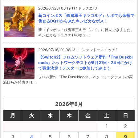
2026/07/23/ 06:19:11
:
ドラクエ10
新コインボス『鉄鬼軍王キラゴルド』サポでも余裕で
倒せるDQ11から来たキンピカなボス！
新コインボス「鉄鬼軍王キラゴルド」に挑んできました。
キンピカなドラクエ11のボス ...
2026/07/16/ 01:08:13
:
ニンテンドースイッチ2
【Switch2】フロムソフトウェア新作『The Duskbl
oods』ネットワークテストが8月21日～24日にかけ
て実施決定！テスターに参加してみよう
フロム新作「The Duskbloods」ネットワークテストの実
施日時が発表され ...
2026年8月
月
火
水
木
金
土
日
1
2
3
4
5
6
7
8
9