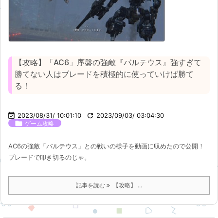
【攻略】「AC6」序盤の強敵『バルテウス』強すぎて
勝てない人はブレードを積極的に使っていけば勝て
る！

2023/08/31/ 10:01:10

2023/09/03/ 03:04:30

ゲーム攻略
AC6の強敵「バルテウス」との戦いの様子を動画に収めたので公開！
ブレードで叩き切るのじゃ。
記事を読む
【攻略】 ...