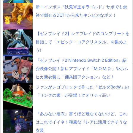
新コインボス『鉄鬼軍王キラゴルド』サポでも余
裕で倒せるDQ11から来たキンピカなボス！
【ゼノブレイド2】レアブレイドのコンプリートを
目指して「エピック・コアクリスタル」を集めよ
う!
『ゼノブレイド2 Nintendo Switch 2 Edition』紹
介映像公開！新レアブレイド「M.O.M.O.」やホム
ヒカ新衣装に「傭兵団アクション」など！
ファンがレゴブロックで作った「ゼルダBotW」の
「リンクの家」が登場！クオリティ高い
『あぶない浴衣』言うほど危なくないけど、これ
はこれでイイネ！和風なドレアに活用できそうな
衣装