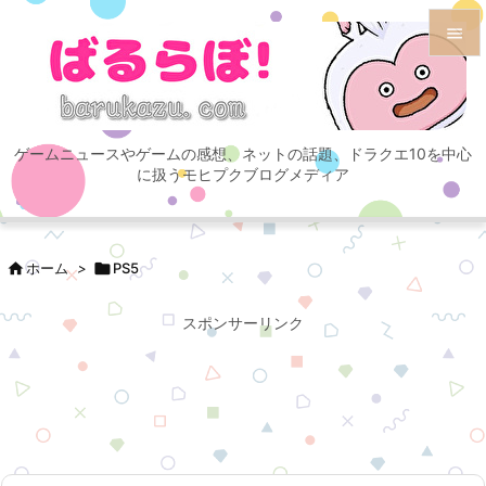


メニュ

ゲームニュースやゲームの感想、ネットの話題、ドラクエ10を中心
サイド
に扱うモヒプクブログメディア

前へ


ホーム
>

PS5
次へ

スポンサーリンク
検索