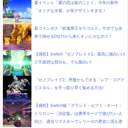
夏イベント「夏の恋は嵐のごとく」今年の新作
「オトナな水着」が良デザインすぎる！
新コインボス『鉄鬼軍王キラゴルド』サポでも余
裕で倒せるDQ11から来たキンピカなボス！
【感想】Switch『ゼノブレイド2』最高に面白いけ
ど不親切な部分も、でも面白い!
『ゼノブレイド2』序盤からできる「レア・コアク
リスタル」を手っ取り早く集める方法!
【感想】Switch版『グランド・セフト・オート：
トリロジー：決定版』は携帯モードで遊びたい人
向け。適当リマスターでシリーズの歴史に泥を塗