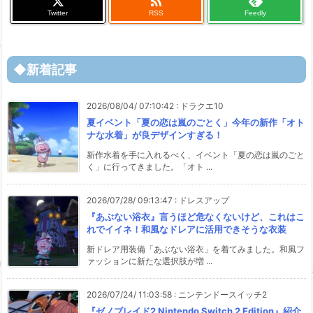

Twitter
RSS
Feedly
◆新着記事
2026/08/04/ 07:10:42
:
ドラクエ10
夏イベント「夏の恋は嵐のごとく」今年の新作「オト
ナな水着」が良デザインすぎる！
新作水着を手に入れるべく、イベント「夏の恋は嵐のごと
く」に行ってきました。「オト ...
2026/07/28/ 09:13:47
:
ドレスアップ
『あぶない浴衣』言うほど危なくないけど、これはこ
れでイイネ！和風なドレアに活用できそうな衣装
新ドレア用装備「あぶない浴衣」を着てみました。和風フ
ァッションに新たな選択肢が増 ...
2026/07/24/ 11:03:58
:
ニンテンドースイッチ2
『ゼノブレイド2 Nintendo Switch 2 Edition』紹介