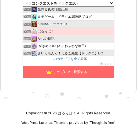
机上の空論-DQ10エアプ日記
52位
星降る夜の活動記録
53位
ヨモゲーム ドラクエ10攻略ブログ
54位
6×9=54 ドラクエ10
55位
ばるらぼ！
56位
サじの日記
57位
がきめ のDQX ふわふわな毎日♪
58位
まいっちんぐ！ねるこ先生【ドラクエ】DQ
59位
このカテゴリを全て表示
みみっくほしさんいますか！？
60位
参加する
アストルティアリサーチ2nd
61位
このブログに投票する
ねむレムの森
62位
山野草栽培
63位
Copyright ©
2026
ばるらぼ！
All Rights Reserved.
WordPress Luxeritas Theme is provided by "
Thought is free
".