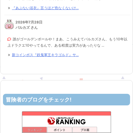
『あぶない浴衣』言うほど危なくないけ...
2026年7月28日
バルカズ さん
誰がゴールデンボールや！まあ、こうみえてバルカズさん、もう10年以
上ドラクエ10やってるんで、ある程度は実力があったりな ...
新コインボス『鉄鬼軍王キラゴルド』サ...
冒険者のブログをチェック!
ティルナローグス｜ドラクエ10ブログ！
49位
カスミ心理学研究所
50位
ロビンさんはガチらない。
51位
ランキング
ポイント
ブロ画