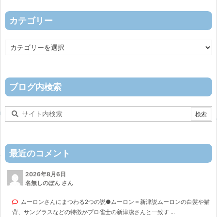
イ
ブ
カテゴリー
カ
テ
ゴ
リ
ー
ブログ内検索
最近のコメント
2026年8月6日
名無しのぽん さん
ムーロンさんにまつわる2つの説●ムーロン＝新津説ムーロンの白髪や猫
背、サングラスなどの特徴がプロ雀士の新津潔さんと一致す ...