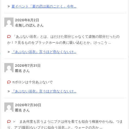
夏イベント「夏の恋は嵐のごとく」今年...
2026年8月2日
名無しのぽん さん
「あぶない浴衣」とは、はだけた部分じゃなくて虚無の部分だったの
か！？見るものをブラックホールの奥に吸い込むとか。けっこう ...
『あぶない浴衣』言うほど危なくないけ...
2026年7月31日
匿名 さん
πポロンは十分あぶないで
『あぶない浴衣』言うほど危なくないけ...
2026年7月30日
匿名 さん
＞ まあ何度も言うようにプクは何を着ても似合う種族やからね。つま
り、アブ(腹筋)ないプクに似合う浴衣…と。ウォークの方か ...