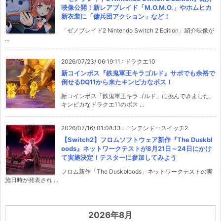
映像公開！新レアブレイド「M.O.M.O.」やホムヒカ
新衣装に「傭兵団アクション」など！
「ゼノブレイド2 Nintendo Switch 2 Edition」紹介映像が
...
2026/07/23/ 06:19:11
:
ドラクエ10
新コインボス『鉄鬼軍王キラゴルド』サポでも余裕で
倒せるDQ11から来たキンピカなボス！
新コインボス「鉄鬼軍王キラゴルド」に挑んできました。
キンピカなドラクエ11のボス ...
2026/07/16/ 01:08:13
:
ニンテンドースイッチ2
【Switch2】フロムソフトウェア新作『The Duskbl
oods』ネットワークテストが8月21日～24日にかけ
て実施決定！テスターに参加してみよう
フロム新作「The Duskbloods」ネットワークテストの実
施日時が発表され ...
2026年8月