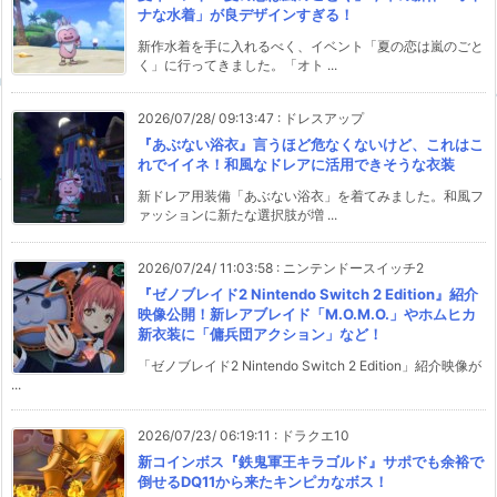
ナな水着」が良デザインすぎる！
新作水着を手に入れるべく、イベント「夏の恋は嵐のごと
く」に行ってきました。「オト ...
2026/07/28/ 09:13:47
:
ドレスアップ
『あぶない浴衣』言うほど危なくないけど、これはこ
れでイイネ！和風なドレアに活用できそうな衣装
新ドレア用装備「あぶない浴衣」を着てみました。和風フ
ァッションに新たな選択肢が増 ...
2026/07/24/ 11:03:58
:
ニンテンドースイッチ2
『ゼノブレイド2 Nintendo Switch 2 Edition』紹介
映像公開！新レアブレイド「M.O.M.O.」やホムヒカ
新衣装に「傭兵団アクション」など！
「ゼノブレイド2 Nintendo Switch 2 Edition」紹介映像が
...
2026/07/23/ 06:19:11
:
ドラクエ10
新コインボス『鉄鬼軍王キラゴルド』サポでも余裕で
倒せるDQ11から来たキンピカなボス！