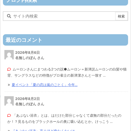
最近のコメント
2026年8月6日
名無しのぽん さん
ムーロンさんにまつわる2つの説●ムーロン＝新津説ムーロンの白髪や猫
背、サングラスなどの特徴がプロ雀士の新津潔さんと一致す ...
夏イベント「夏の恋は嵐のごとく」今年...
2026年8月2日
名無しのぽん さん
「あぶない浴衣」とは、はだけた部分じゃなくて虚無の部分だったの
か！？見るものをブラックホールの奥に吸い込むとか。けっこう ...
『あぶない浴衣』言うほど危なくないけ...