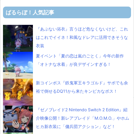
ばるらぼ！人気記事
『あぶない浴衣』言うほど危なくないけど、これ
はこれでイイネ！和風なドレアに活用できそうな
衣装
夏イベント「夏の恋は嵐のごとく」今年の新作
「オトナな水着」が良デザインすぎる！
新コインボス『鉄鬼軍王キラゴルド』サポでも余
裕で倒せるDQ11から来たキンピカなボス！
『ゼノブレイド2 Nintendo Switch 2 Edition』紹
介映像公開！新レアブレイド「M.O.M.O.」やホム
ヒカ新衣装に「傭兵団アクション」など！