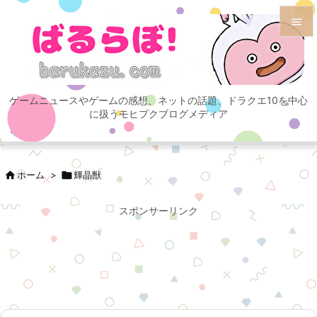


メニュ

ゲームニュースやゲームの感想、ネットの話題、ドラクエ10を中心
サイド
に扱うモヒプクブログメディア

前へ


ホーム
>

輝晶獣
次へ

スポンサーリンク
検索