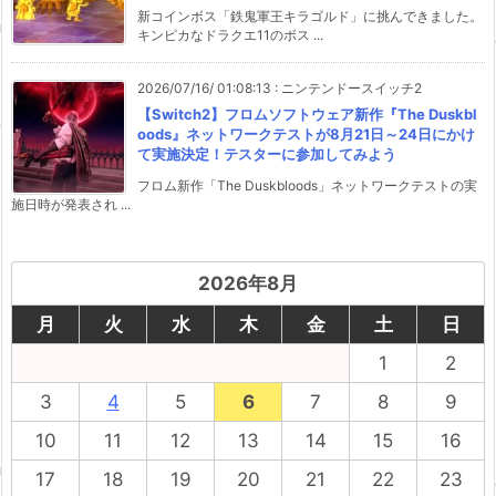
新コインボス「鉄鬼軍王キラゴルド」に挑んできました。
キンピカなドラクエ11のボス ...
2026/07/16/ 01:08:13
:
ニンテンドースイッチ2
【Switch2】フロムソフトウェア新作『The Duskbl
oods』ネットワークテストが8月21日～24日にかけ
て実施決定！テスターに参加してみよう
フロム新作「The Duskbloods」ネットワークテストの実
施日時が発表され ...
2026年8月
月
火
水
木
金
土
日
1
2
3
4
5
6
7
8
9
10
11
12
13
14
15
16
17
18
19
20
21
22
23