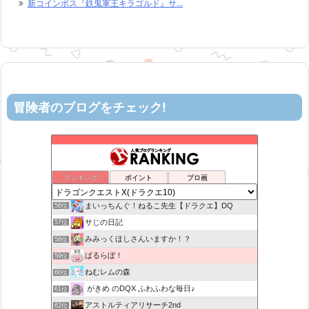
新コインボス『鉄鬼軍王キラゴルド』サ...
冒険者のブログをチェック!
ヨモゲーム ドラクエ10攻略ブログ
52位
モトニンゲン（人間男の試練）
53位
星降る夜の活動記録
54位
ランキング
ポイント
ブロ画
6×9=54 ドラクエ10
55位
まいっちんぐ！ねるこ先生【ドラクエ】DQ
56位
サじの日記
57位
みみっくほしさんいますか！？
58位
ばるらぼ！
59位
ねむレムの森
60位
がきめ のDQX ふわふわな毎日♪
61位
アストルティアリサーチ2nd
62位