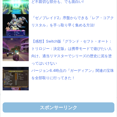
ど不親切な部分も、でも面白い!
『ゼノブレイド2』序盤からできる「レア・コアク
リスタル」を手っ取り早く集める方法!
【感想】Switch版『グランド・セフト・オート：
トリロジー：決定版』は携帯モードで遊びたい人
向け。適当リマスターでシリーズの歴史に泥を塗
ってはいけない
バージョン6.4時点の『ガーディアン』関連の宝珠
を全部取りに行ってきた！
スポンサーリンク