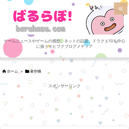


メニュ

ゲームニュースやゲームの感想、ネットの話題、ドラクエ10を中心
サイド
に扱うモヒプクブログメディア

前へ


ホーム
>

著作物
次へ

スポンサーリンク
検索