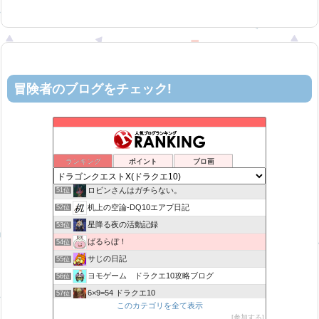
冒険者のブログをチェック!
花よりおと団子
47位
DQX 大魔王の日常
48位
ティルナローグス｜ドラクエ10ブログ！
49位
ランキング
ポイント
ブロ画
カスミ心理学研究所
50位
ロビンさんはガチらない。
51位
机上の空論-DQ10エアプ日記
52位
星降る夜の活動記録
53位
ばるらぼ！
54位
サじの日記
55位
ヨモゲーム ドラクエ10攻略ブログ
56位
6×9=54 ドラクエ10
57位
このカテゴリを全て表示
まいっちんぐ！ねるこ先生【ドラクエ】DQ
58位
参加する