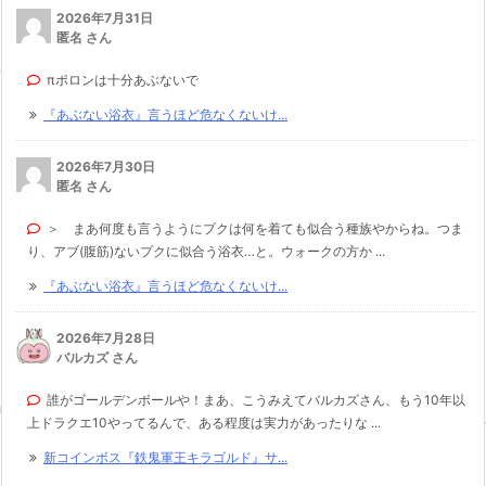
2026年7月31日
匿名 さん
πポロンは十分あぶないで
『あぶない浴衣』言うほど危なくないけ...
2026年7月30日
匿名 さん
＞ まあ何度も言うようにプクは何を着ても似合う種族やからね。つま
り、アブ(腹筋)ないプクに似合う浴衣…と。ウォークの方か ...
『あぶない浴衣』言うほど危なくないけ...
2026年7月28日
バルカズ さん
誰がゴールデンボールや！まあ、こうみえてバルカズさん、もう10年以
上ドラクエ10やってるんで、ある程度は実力があったりな ...
新コインボス『鉄鬼軍王キラゴルド』サ...