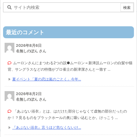
最近のコメント
2026年8月6日
名無しのぽん さん
ムーロンさんにまつわる2つの説●ムーロン＝新津説ムーロンの白髪や猫
背、サングラスなどの特徴がプロ雀士の新津潔さんと一致す ...
夏イベント「夏の恋は嵐のごとく」今年...
2026年8月2日
名無しのぽん さん
「あぶない浴衣」とは、はだけた部分じゃなくて虚無の部分だったの
か！？見るものをブラックホールの奥に吸い込むとか。けっこう ...
『あぶない浴衣』言うほど危なくないけ...