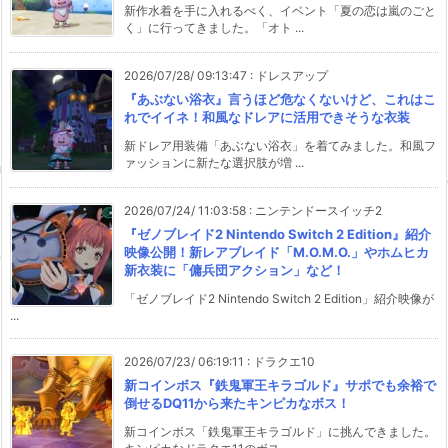
新作水着を手に入れるべく、イベント「夏の恋は嵐のごと
く」に行ってきました。「オト ...
2026/07/28/ 09:13:47
:
ドレスアップ
『あぶない浴衣』言うほど危なくないけど、これはこ
れでイイネ！和風なドレアに活用できそうな衣装
新ドレア用装備「あぶない浴衣」を着てみました。和風フ
ァッションに新たな選択肢が増 ...
2026/07/24/ 11:03:58
:
ニンテンドースイッチ2
『ゼノブレイド2 Nintendo Switch 2 Edition』紹介
映像公開！新レアブレイド「M.O.M.O.」やホムヒカ
新衣装に「傭兵団アクション」など！
「ゼノブレイド2 Nintendo Switch 2 Edition」紹介映像が
...
2026/07/23/ 06:19:11
:
ドラクエ10
新コインボス『鉄鬼軍王キラゴルド』サポでも余裕で
倒せるDQ11から来たキンピカなボス！
新コインボス「鉄鬼軍王キラゴルド」に挑んできました。