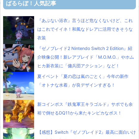
ばるらぼ！人気記事
『あぶない浴衣』言うほど危なくないけど、これ
はこれでイイネ！和風なドレアに活用できそうな
衣装
『ゼノブレイド2 Nintendo Switch 2 Edition』紹
介映像公開！新レアブレイド「M.O.M.O.」やホム
ヒカ新衣装に「傭兵団アクション」など！
夏イベント「夏の恋は嵐のごとく」今年の新作
「オトナな水着」が良デザインすぎる！
新コインボス『鉄鬼軍王キラゴルド』サポでも余
裕で倒せるDQ11から来たキンピカなボス！
【感想】Switch『ゼノブレイド2』最高に面白いけ