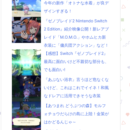
今年の新作「オトナな水着」が良デ
ザインすぎる！
『ゼノブレイド2 Nintendo Switch
2 Edition』紹介映像公開！新レアブ
レイド「M.O.M.O.」やホムヒカ新
衣装に「傭兵団アクション」など！
【感想】Switch『ゼノブレイド2』
最高に面白いけど不親切な部分も、
でも面白い!
『あぶない浴衣』言うほど危なくな
いけど、これはこれでイイネ！和風
なドレアに活用できそうな衣装
【あつまれ どうぶつの森】モルフ
ォチョウだらけの島に上陸！金策が
はかどるんじゃ～