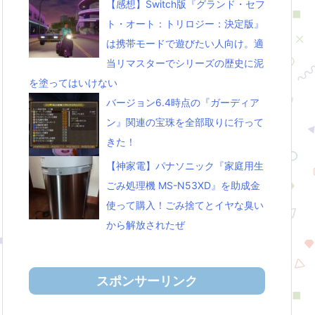
【感想】Switch版『グランド・セフ
ト・オート：トリロジー：決定版』
は携帯モードで遊びたい人向け。適
当リマスターでシリーズの歴史に泥
を塗ってはいけない
バージョン6.4時点の『ガーディア
ン』関連の宝珠を全部取りに行って
きた！
【神家電】パナソニック『家庭用生
ごみ処理機 MS-N53XD』を助成金
使って購入！ごみ捨てとイヤな臭い
から解放されたぜ
スポンサーリンク