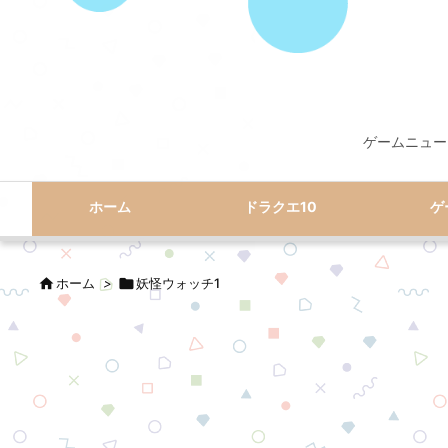
ゲームニュー
ホーム
ドラクエ10
ゲ

ホーム
>

妖怪ウォッチ1