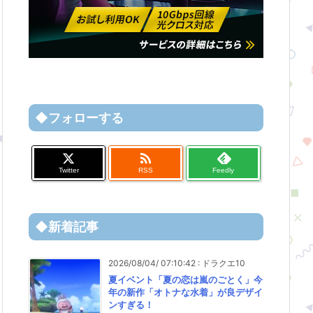
◆フォローする

Twitter
RSS
Feedly
◆新着記事
2026/08/04/ 07:10:42
:
ドラクエ10
夏イベント「夏の恋は嵐のごとく」今
年の新作「オトナな水着」が良デザイ
ンすぎる！