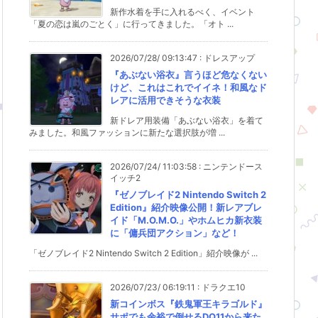
新作水着を手に入れるべく、イベント
「夏の恋は嵐のごとく」に行ってきました。「オト ...
2026/07/28/ 09:13:47
:
ドレスアップ
『あぶない浴衣』言うほど危なくない
けど、これはこれでイイネ！和風なド
レアに活用できそうな衣装
新ドレア用装備「あぶない浴衣」を着て
みました。和風ファッションに新たな選択肢が増 ...
2026/07/24/ 11:03:58
:
ニンテンドース
イッチ2
『ゼノブレイド2 Nintendo Switch 2
Edition』紹介映像公開！新レアブレ
イド「M.O.M.O.」やホムヒカ新衣装
に「傭兵団アクション」など！
「ゼノブレイド2 Nintendo Switch 2 Edition」紹介映像が ...
2026/07/23/ 06:19:11
:
ドラクエ10
新コインボス『鉄鬼軍王キラゴルド』
サポでも余裕で倒せるDQ11から来た