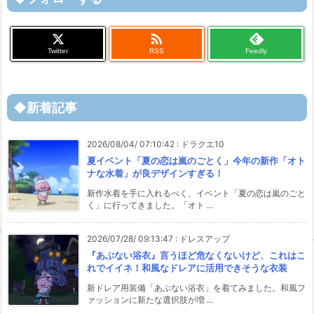

Twitter
RSS
Feedly
◆新着記事
2026/08/04/ 07:10:42
:
ドラクエ10
夏イベント「夏の恋は嵐のごとく」今年の新作「オト
ナな水着」が良デザインすぎる！
新作水着を手に入れるべく、イベント「夏の恋は嵐のごと
く」に行ってきました。「オト ...
2026/07/28/ 09:13:47
:
ドレスアップ
『あぶない浴衣』言うほど危なくないけど、これはこ
れでイイネ！和風なドレアに活用できそうな衣装
新ドレア用装備「あぶない浴衣」を着てみました。和風フ
ァッションに新たな選択肢が増 ...