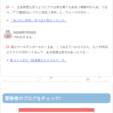
＞ まあ何度も言うようにプクは何を着ても似合う種族やからね。つま
り、アブ(腹筋)ないプクに似合う浴衣…と。ウォークの方か ...
『あぶない浴衣』言うほど危なくないけ...
2026年7月28日
バルカズ さん
誰がゴールデンボールや！まあ、こうみえてバルカズさん、もう10年以
上ドラクエ10やってるんで、ある程度は実力があったりな ...
新コインボス『鉄鬼軍王キラゴルド』サ...
冒険者のブログをチェック!
机上の空論-DQ10エアプ日記
53位