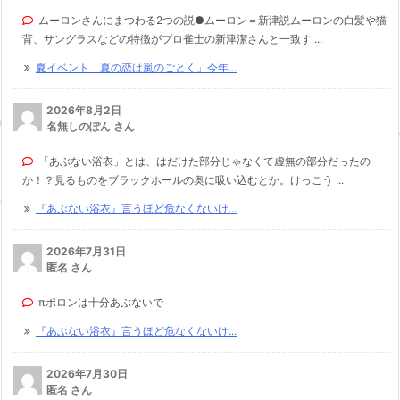
ムーロンさんにまつわる2つの説●ムーロン＝新津説ムーロンの白髪や猫
背、サングラスなどの特徴がプロ雀士の新津潔さんと一致す ...
夏イベント「夏の恋は嵐のごとく」今年...
2026年8月2日
名無しのぽん さん
「あぶない浴衣」とは、はだけた部分じゃなくて虚無の部分だったの
か！？見るものをブラックホールの奥に吸い込むとか。けっこう ...
『あぶない浴衣』言うほど危なくないけ...
2026年7月31日
匿名 さん
πポロンは十分あぶないで
『あぶない浴衣』言うほど危なくないけ...
2026年7月30日
匿名 さん