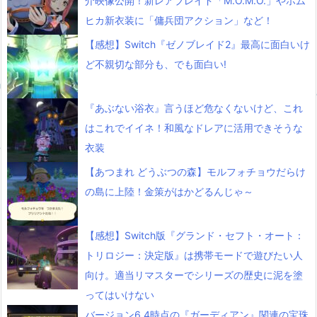
介映像公開！新レアブレイド「M.O.M.O.」やホム
ヒカ新衣装に「傭兵団アクション」など！
【感想】Switch『ゼノブレイド2』最高に面白いけ
ど不親切な部分も、でも面白い!
『あぶない浴衣』言うほど危なくないけど、これ
はこれでイイネ！和風なドレアに活用できそうな
衣装
【あつまれ どうぶつの森】モルフォチョウだらけ
の島に上陸！金策がはかどるんじゃ～
【感想】Switch版『グランド・セフト・オート：
トリロジー：決定版』は携帯モードで遊びたい人
向け。適当リマスターでシリーズの歴史に泥を塗
ってはいけない
バージョン6.4時点の『ガーディアン』関連の宝珠