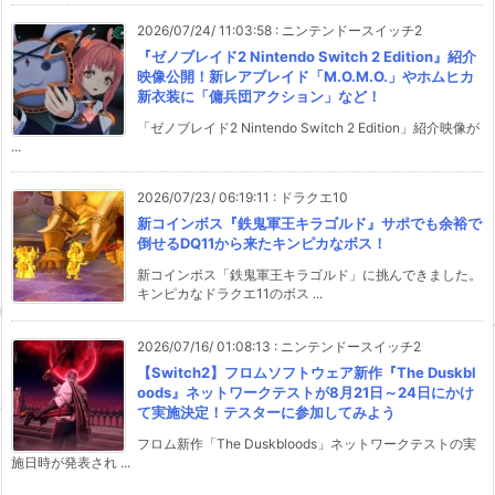
2026/07/24/ 11:03:58
:
ニンテンドースイッチ2
『ゼノブレイド2 Nintendo Switch 2 Edition』紹介
映像公開！新レアブレイド「M.O.M.O.」やホムヒカ
新衣装に「傭兵団アクション」など！
「ゼノブレイド2 Nintendo Switch 2 Edition」紹介映像が
...
2026/07/23/ 06:19:11
:
ドラクエ10
新コインボス『鉄鬼軍王キラゴルド』サポでも余裕で
倒せるDQ11から来たキンピカなボス！
新コインボス「鉄鬼軍王キラゴルド」に挑んできました。
キンピカなドラクエ11のボス ...
2026/07/16/ 01:08:13
:
ニンテンドースイッチ2
【Switch2】フロムソフトウェア新作『The Duskbl
oods』ネットワークテストが8月21日～24日にかけ
て実施決定！テスターに参加してみよう
フロム新作「The Duskbloods」ネットワークテストの実
施日時が発表され ...