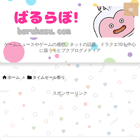


メニュ

ゲームニュースやゲームの感想、ネットの話題、ドラクエ10を中心
サイド
に扱うモヒプクブログメディア

前へ


ホーム
>

タイムセール祭り
次へ

スポンサーリンク
検索