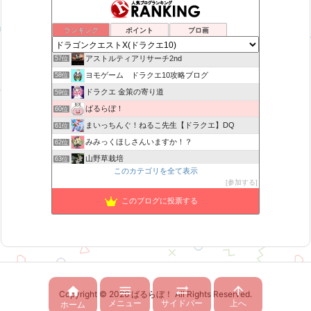
カスミ心理学研究所
54位
花よりおと団子
55位
ランキング
ポイント
ブロ画
サじの日記
56位
アストルティアリサーチ2nd
57位
ヨモゲーム ドラクエ10攻略ブログ
58位
ドラクエ 金策の寄り道
59位
ばるらぼ！
60位
まいっちんぐ！ねるこ先生【ドラクエ】DQ
61位
みみっくほしさんいますか！？
62位
山野草栽培
63位
このカテゴリを全て表示
ばびぶうのドラクエ10ソロサポ自前攻略
64位
参加する
ぼーしゲーム
65位
このブログに投票する
TEAM Cloud lx
66位
ねむレムの森
67位




Copyright ©
2026
ばるらぼ！
All Rights Reserved.
メニュー
サイドバー
上へ
ホーム