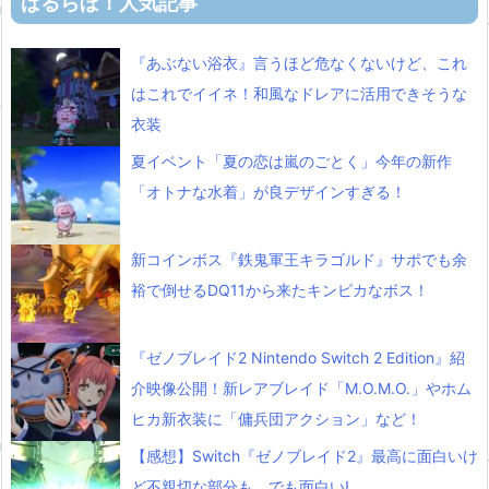
ばるらぼ！人気記事
『あぶない浴衣』言うほど危なくないけど、これ
はこれでイイネ！和風なドレアに活用できそうな
衣装
夏イベント「夏の恋は嵐のごとく」今年の新作
「オトナな水着」が良デザインすぎる！
新コインボス『鉄鬼軍王キラゴルド』サポでも余
裕で倒せるDQ11から来たキンピカなボス！
『ゼノブレイド2 Nintendo Switch 2 Edition』紹
介映像公開！新レアブレイド「M.O.M.O.」やホム
ヒカ新衣装に「傭兵団アクション」など！
【感想】Switch『ゼノブレイド2』最高に面白いけ
ど不親切な部分も、でも面白い!