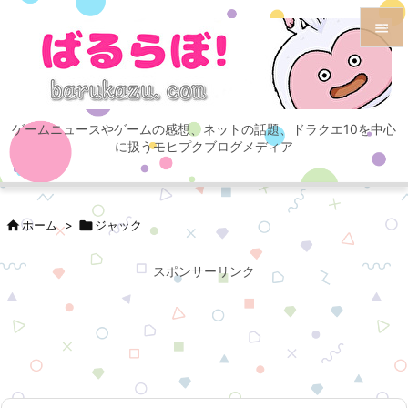


メニュ

ゲームニュースやゲームの感想、ネットの話題、ドラクエ10を中心
サイド
に扱うモヒプクブログメディア

前へ


ホーム
>

ジャック
次へ

スポンサーリンク
検索