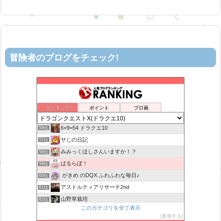
冒険者のブログをチェック!
机上の空論-DQ10エアプ日記
52位
ヨモゲーム ドラクエ10攻略ブログ
53位
まいっちんぐ！ねるこ先生【ドラクエ】DQ
54位
ランキング
ポイント
ブロ画
星降る夜の活動記録
55位
6×9=54 ドラクエ10
56位
サじの日記
57位
みみっくほしさんいますか！？
58位
ばるらぼ！
59位
がきめ のDQX ふわふわな毎日♪
60位
アストルティアリサーチ2nd
61位
山野草栽培
62位
このカテゴリを全て表示
オガ子物語
63位
参加する