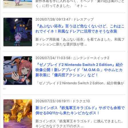
新作水着を手に入れるべく、イベント「夏の恋は嵐のごと
く」に行ってきました。「オト ...
2026/07/28/ 09:13:47
:
ドレスアップ
『あぶない浴衣』言うほど危なくないけど、これはこ
れでイイネ！和風なドレアに活用できそうな衣装
新ドレア用装備「あぶない浴衣」を着てみました。和風フ
ァッションに新たな選択肢が増 ...
2026/07/24/ 11:03:58
:
ニンテンドースイッチ2
『ゼノブレイド2 Nintendo Switch 2 Edition』紹介
映像公開！新レアブレイド「M.O.M.O.」やホムヒカ
新衣装に「傭兵団アクション」など！
「ゼノブレイド2 Nintendo Switch 2 Edition」紹介映像が
...
2026/07/23/ 06:19:11
:
ドラクエ10
新コインボス『鉄鬼軍王キラゴルド』サポでも余裕で
倒せるDQ11から来たキンピカなボス！
新コインボス「鉄鬼軍王キラゴルド」に挑んできました。
キンピカなドラクエ11のボス ...