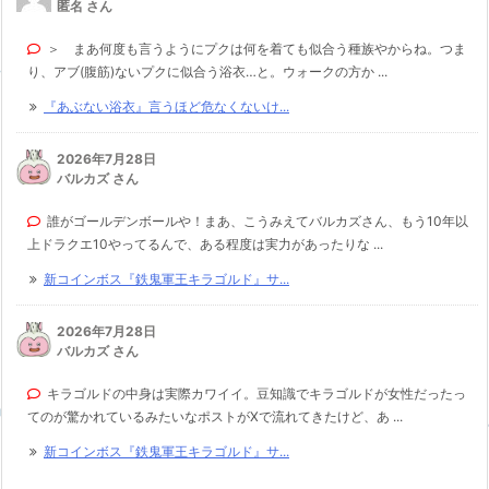
匿名 さん
＞ まあ何度も言うようにプクは何を着ても似合う種族やからね。つま
り、アブ(腹筋)ないプクに似合う浴衣…と。ウォークの方か ...
『あぶない浴衣』言うほど危なくないけ...
2026年7月28日
バルカズ さん
誰がゴールデンボールや！まあ、こうみえてバルカズさん、もう10年以
上ドラクエ10やってるんで、ある程度は実力があったりな ...
新コインボス『鉄鬼軍王キラゴルド』サ...
2026年7月28日
バルカズ さん
キラゴルドの中身は実際カワイイ。豆知識でキラゴルドが女性だったっ
てのが驚かれているみたいなポストがXで流れてきたけど、あ ...
新コインボス『鉄鬼軍王キラゴルド』サ...