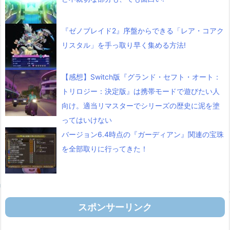
『ゼノブレイド2』序盤からできる「レア・コアク
リスタル」を手っ取り早く集める方法!
【感想】Switch版『グランド・セフト・オート：
トリロジー：決定版』は携帯モードで遊びたい人
向け。適当リマスターでシリーズの歴史に泥を塗
ってはいけない
バージョン6.4時点の『ガーディアン』関連の宝珠
を全部取りに行ってきた！
スポンサーリンク