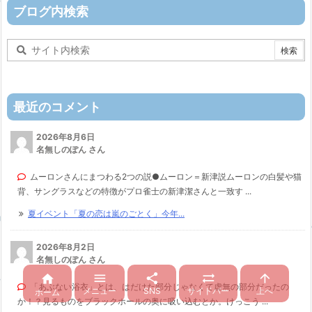
ー
ブログ内検索
最近のコメント
2026年8月6日
名無しのぽん さん
ムーロンさんにまつわる2つの説●ムーロン＝新津説ムーロンの白髪や猫
背、サングラスなどの特徴がプロ雀士の新津潔さんと一致す ...
夏イベント「夏の恋は嵐のごとく」今年...
2026年8月2日
名無しのぽん さん





「あぶない浴衣」とは、はだけた部分じゃなくて虚無の部分だったの
メニュー
SNS
サイドバー
上へ
ホーム
か！？見るものをブラックホールの奥に吸い込むとか。けっこう ...