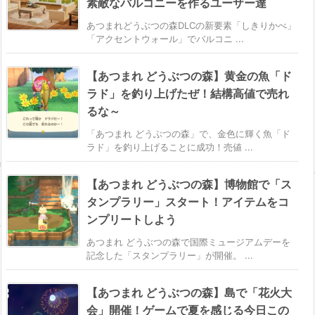
素敵なバルコニーを作るユーザー達
あつまれどうぶつの森DLCの新要素「しきりかべ」
「アクセントウォール」でバルコニ ...
【あつまれ どうぶつの森】黄金の魚「ド
ラド」を釣り上げたぜ！結構高値で売れ
るな～
「あつまれ どうぶつの森」で、金色に輝く魚「ド
ラド」を釣り上げることに成功！売値 ...
【あつまれ どうぶつの森】博物館で「ス
タンプラリー」スタート！アイテムをコ
ンプリートしよう
あつまれ どうぶつの森で国際ミュージアムデーを
記念した「スタンプラリー」が開催。 ...
【あつまれ どうぶつの森】島で「花火大
会」開催！ゲームで夏を感じる今日この