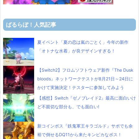
ばるらぼ！人気記事
夏イベント「夏の恋は嵐のごとく」今年の新作
「オトナな水着」が良デザインすぎる！
【Switch2】フロムソフトウェア新作『The Dusk
bloods』ネットワークテストが8月21日～24日に
かけて実施決定！テスターに参加してみよう
【感想】Switch『ゼノブレイド2』最高に面白いけ
ど不親切な部分も、でも面白い!
新コインボス『鉄鬼軍王キラゴルド』サポでも余
裕で倒せるDQ11から来たキンピカなボス！