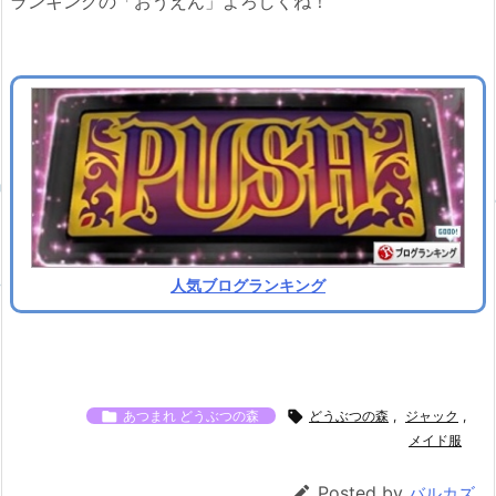
ランキングの「おうえん」よろしくね！
人気ブログランキング

あつまれ どうぶつの森

どうぶつの森
,
ジャック
,
メイド服

Posted by
バルカズ