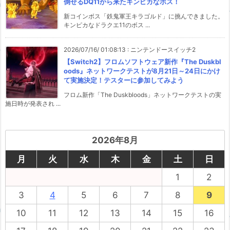
倒せるDQ11から来たキンピカなボス！
新コインボス「鉄鬼軍王キラゴルド」に挑んできました。
キンピカなドラクエ11のボス ...
2026/07/16/ 01:08:13
:
ニンテンドースイッチ2
【Switch2】フロムソフトウェア新作『The Duskbl
oods』ネットワークテストが8月21日～24日にかけ
て実施決定！テスターに参加してみよう
フロム新作「The Duskbloods」ネットワークテストの実
施日時が発表され ...
2026年8月
月
火
水
木
金
土
日
1
2
3
4
5
6
7
8
9
10
11
12
13
14
15
16