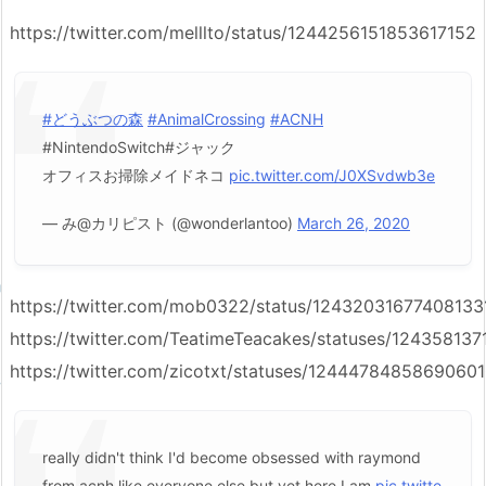
https://twitter.com/melllto/status/1244256151853617152
#どうぶつの森
#AnimalCrossing
#ACNH
#NintendoSwitch#ジャック
オフィスお掃除メイドネコ
pic.twitter.com/J0XSvdwb3e
— み@カリピスト (@wonderlantoo)
March 26, 2020
https://twitter.com/mob0322/status/12432031677408133
https://twitter.com/TeatimeTeacakes/statuses/1243581
https://twitter.com/zicotxt/statuses/1244478485869060
really didn't think I'd become obsessed with raymond
from acnh like everyone else but yet here I am
pic.twitte