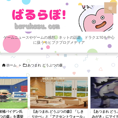


メニュ

ゲームニュースやゲームの感想、ネットの話題、ドラクエ10を中心
サイド
に扱うモヒプクブログメディア

前へ


ホーム
>

あつまれ どうぶつの森
次へ

検索
候補バイデン氏
【あつまれ どうぶつの森】「しき
【あつまれ どう
ぶつの森」を選挙
りかべ」と「アクセントウォール」
みがき」にマイ