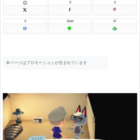
0
0

0
Send
47
B!
本ページはプロモーションが含まれています