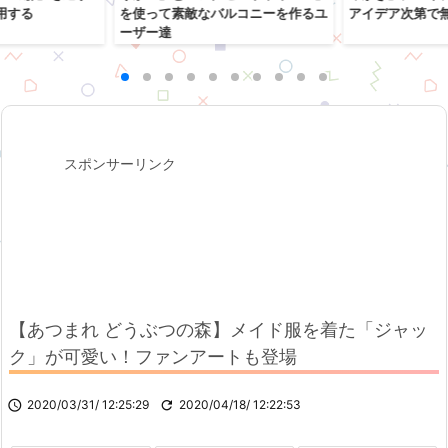
用する
を使って素敵なバルコニーを作るユ
アイデア次第で
ーザー達
スポンサーリンク
【あつまれ どうぶつの森】メイド服を着た「ジャッ
ク」が可愛い！ファンアートも登場

2020/03/31/ 12:25:29

2020/04/18/ 12:22:53