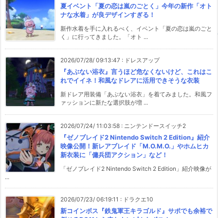
夏イベント「夏の恋は嵐のごとく」今年の新作「オト
ナな水着」が良デザインすぎる！
新作水着を手に入れるべく、イベント「夏の恋は嵐のごと
く」に行ってきました。「オト ...
2026/07/28/ 09:13:47
:
ドレスアップ
『あぶない浴衣』言うほど危なくないけど、これはこ
れでイイネ！和風なドレアに活用できそうな衣装
新ドレア用装備「あぶない浴衣」を着てみました。和風フ
ァッションに新たな選択肢が増 ...
2026/07/24/ 11:03:58
:
ニンテンドースイッチ2
『ゼノブレイド2 Nintendo Switch 2 Edition』紹介
映像公開！新レアブレイド「M.O.M.O.」やホムヒカ
新衣装に「傭兵団アクション」など！
「ゼノブレイド2 Nintendo Switch 2 Edition」紹介映像が
...
2026/07/23/ 06:19:11
:
ドラクエ10
新コインボス『鉄鬼軍王キラゴルド』サポでも余裕で