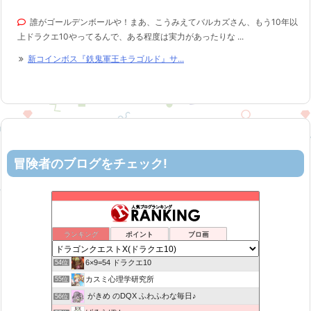
誰がゴールデンボールや！まあ、こうみえてバルカズさん、もう10年以
上ドラクエ10やってるんで、ある程度は実力があったりな ...
新コインボス『鉄鬼軍王キラゴルド』サ...
冒険者のブログをチェック!
ロビンさんはガチらない。
50位
リホレイショ・ゲームブログ
51位
机上の空論-DQ10エアプ日記
52位
ランキング
ポイント
ブロ画
ヨモゲーム ドラクエ10攻略ブログ
53位
6×9=54 ドラクエ10
54位
カスミ心理学研究所
55位
がきめ のDQX ふわふわな毎日♪
56位