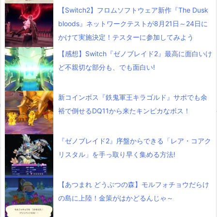
【Switch2】フロムソフトウェア新作『The Dusk
bloods』ネットワークテストが8月21日～24日に
かけて実施決定！テスターに参加してみよう
【感想】Switch『ゼノブレイド2』最高に面白いけ
ど不親切な部分も、でも面白い!
新コインボス『鉄鬼軍王キラゴルド』サポでも余
裕で倒せるDQ11から来たキンピカなボス！
『ゼノブレイド2』序盤からできる「レア・コアク
リスタル」を手っ取り早く集める方法!
【あつまれ どうぶつの森】モルフォチョウだらけ
の島に上陸！金策がはかどるんじゃ～