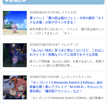
2026/08/04/ 07:10:42
:
ドラクエ10
夏イベント「夏の恋は嵐のごとく」今年の新作「オト
ナな水着」が良デザインすぎる！
新作水着を手に入れるべく、イベント「夏の恋は嵐のごと
く」に行ってきました。「オト ...
2026/07/28/ 09:13:47
:
ドレスアップ
『あぶない浴衣』言うほど危なくないけど、これはこ
れでイイネ！和風なドレアに活用できそうな衣装
新ドレア用装備「あぶない浴衣」を着てみました。和風フ
ァッションに新たな選択肢が増 ...
2026/07/24/ 11:03:58
:
ニンテンドースイッチ2
『ゼノブレイド2 Nintendo Switch 2 Edition』紹介
映像公開！新レアブレイド「M.O.M.O.」やホムヒカ
新衣装に「傭兵団アクション」など！
「ゼノブレイド2 Nintendo Switch 2 Edition」紹介映像が
...