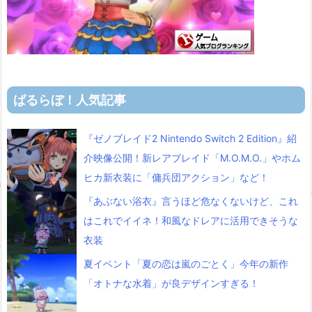
ばるらぼ！人気記事
『ゼノブレイド2 Nintendo Switch 2 Edition』紹
介映像公開！新レアブレイド「M.O.M.O.」やホム
ヒカ新衣装に「傭兵団アクション」など！
『あぶない浴衣』言うほど危なくないけど、これ
はこれでイイネ！和風なドレアに活用できそうな
衣装
夏イベント「夏の恋は嵐のごとく」今年の新作
「オトナな水着」が良デザインすぎる！