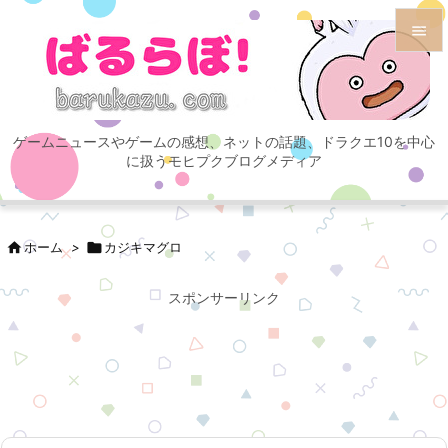


メニュ

ゲームニュースやゲームの感想、ネットの話題、ドラクエ10を中心
サイド
に扱うモヒプクブログメディア

前へ


ホーム
>

カジキマグロ
次へ

スポンサーリンク
検索