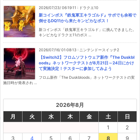
2026/07/23/ 06:19:11
:
ドラクエ10
新コインボス『鉄鬼軍王キラゴルド』サポでも余裕で
倒せるDQ11から来たキンピカなボス！
新コインボス「鉄鬼軍王キラゴルド」に挑んできました。
キンピカなドラクエ11のボス ...
2026/07/16/ 01:08:13
:
ニンテンドースイッチ2
【Switch2】フロムソフトウェア新作『The Duskbl
oods』ネットワークテストが8月21日～24日にかけ
て実施決定！テスターに参加してみよう
フロム新作「The Duskbloods」ネットワークテストの実
施日時が発表され ...
2026年8月
月
火
水
木
金
土
日
1
2
3
4
5
6
7
8
9