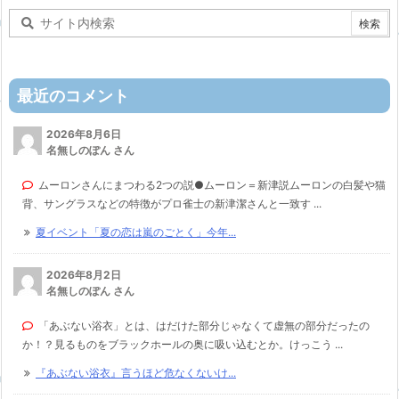
最近のコメント
2026年8月6日
名無しのぽん さん
ムーロンさんにまつわる2つの説●ムーロン＝新津説ムーロンの白髪や猫
背、サングラスなどの特徴がプロ雀士の新津潔さんと一致す ...
夏イベント「夏の恋は嵐のごとく」今年...
2026年8月2日
名無しのぽん さん
「あぶない浴衣」とは、はだけた部分じゃなくて虚無の部分だったの
か！？見るものをブラックホールの奥に吸い込むとか。けっこう ...
『あぶない浴衣』言うほど危なくないけ...