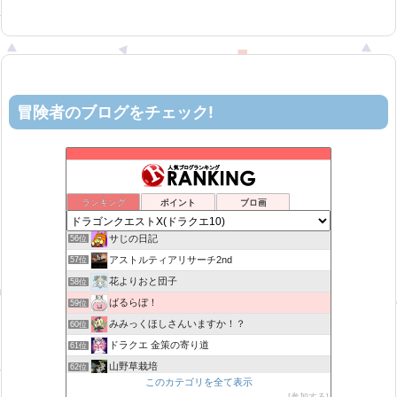
冒険者のブログをチェック!
ロビンさんはガチらない。
52位
ヨモゲーム ドラクエ10攻略ブログ
53位
カスミ心理学研究所
54位
ランキング
ポイント
ブロ画
机上の空論-DQ10エアプ日記
55位
サじの日記
56位
アストルティアリサーチ2nd
57位
花よりおと団子
58位
ばるらぼ！
59位
みみっくほしさんいますか！？
60位
ドラクエ 金策の寄り道
61位
山野草栽培
62位
このカテゴリを全て表示
まいっちんぐ！ねるこ先生【ドラクエ】DQ
63位
参加する