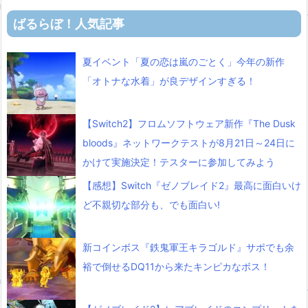
ばるらぼ！人気記事
夏イベント「夏の恋は嵐のごとく」今年の新作
「オトナな水着」が良デザインすぎる！
【Switch2】フロムソフトウェア新作『The Dusk
bloods』ネットワークテストが8月21日～24日に
かけて実施決定！テスターに参加してみよう
【感想】Switch『ゼノブレイド2』最高に面白いけ
ど不親切な部分も、でも面白い!
新コインボス『鉄鬼軍王キラゴルド』サポでも余
裕で倒せるDQ11から来たキンピカなボス！