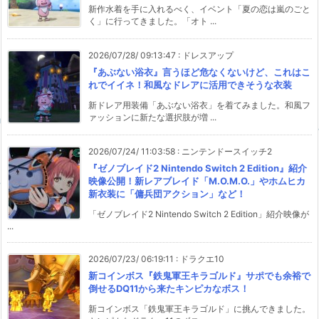
新作水着を手に入れるべく、イベント「夏の恋は嵐のごと
く」に行ってきました。「オト ...
2026/07/28/ 09:13:47
:
ドレスアップ
『あぶない浴衣』言うほど危なくないけど、これはこ
れでイイネ！和風なドレアに活用できそうな衣装
新ドレア用装備「あぶない浴衣」を着てみました。和風フ
ァッションに新たな選択肢が増 ...
2026/07/24/ 11:03:58
:
ニンテンドースイッチ2
『ゼノブレイド2 Nintendo Switch 2 Edition』紹介
映像公開！新レアブレイド「M.O.M.O.」やホムヒカ
新衣装に「傭兵団アクション」など！
「ゼノブレイド2 Nintendo Switch 2 Edition」紹介映像が
...
2026/07/23/ 06:19:11
:
ドラクエ10
新コインボス『鉄鬼軍王キラゴルド』サポでも余裕で
倒せるDQ11から来たキンピカなボス！
新コインボス「鉄鬼軍王キラゴルド」に挑んできました。