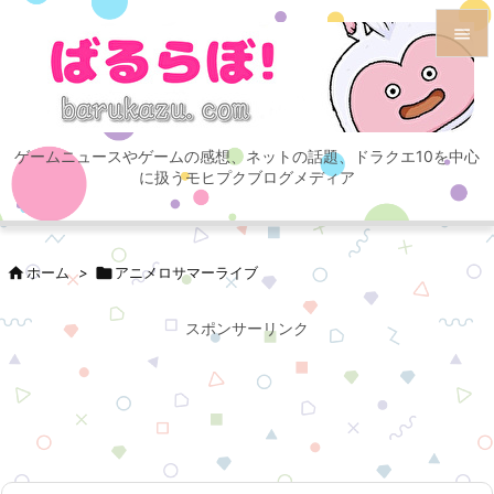


メニュ

ゲームニュースやゲームの感想、ネットの話題、ドラクエ10を中心
サイド
に扱うモヒプクブログメディア

前へ


ホーム
>

アニメロサマーライブ
次へ

スポンサーリンク
検索