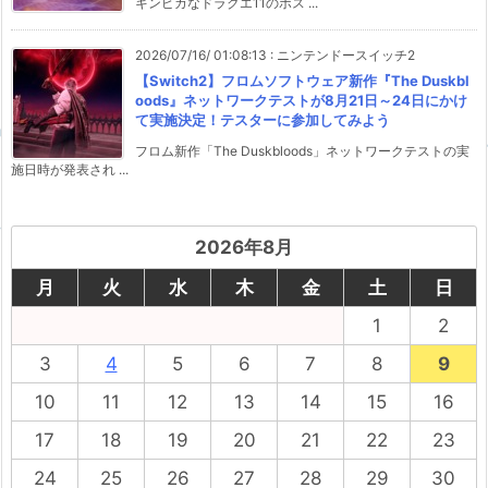
キンピカなドラクエ11のボス ...
2026/07/16/ 01:08:13
:
ニンテンドースイッチ2
【Switch2】フロムソフトウェア新作『The Duskbl
oods』ネットワークテストが8月21日～24日にかけ
て実施決定！テスターに参加してみよう
フロム新作「The Duskbloods」ネットワークテストの実
施日時が発表され ...
2026年8月
月
火
水
木
金
土
日
1
2
3
4
5
6
7
8
9
10
11
12
13
14
15
16
17
18
19
20
21
22
23
24
25
26
27
28
29
30