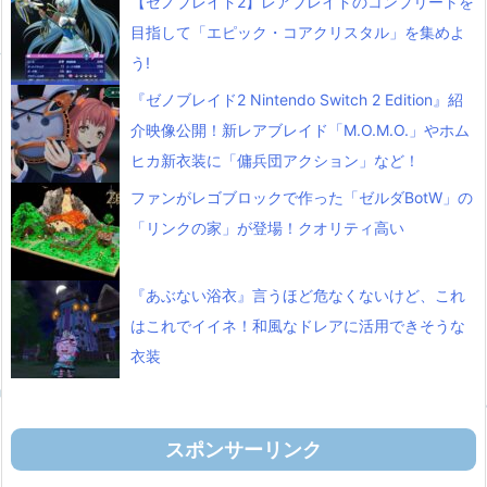
【ゼノブレイド2】レアブレイドのコンプリートを
目指して「エピック・コアクリスタル」を集めよ
う!
『ゼノブレイド2 Nintendo Switch 2 Edition』紹
介映像公開！新レアブレイド「M.O.M.O.」やホム
ヒカ新衣装に「傭兵団アクション」など！
ファンがレゴブロックで作った「ゼルダBotW」の
「リンクの家」が登場！クオリティ高い
『あぶない浴衣』言うほど危なくないけど、これ
はこれでイイネ！和風なドレアに活用できそうな
衣装
スポンサーリンク