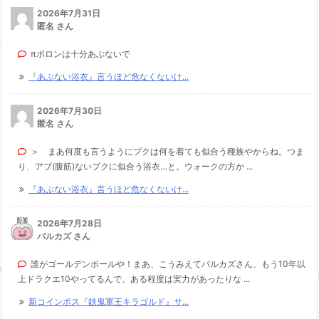
2026年7月31日
匿名 さん
πポロンは十分あぶないで
『あぶない浴衣』言うほど危なくないけ...
2026年7月30日
匿名 さん
＞ まあ何度も言うようにプクは何を着ても似合う種族やからね。つま
り、アブ(腹筋)ないプクに似合う浴衣…と。ウォークの方か ...
『あぶない浴衣』言うほど危なくないけ...
2026年7月28日
バルカズ さん
誰がゴールデンボールや！まあ、こうみえてバルカズさん、もう10年以
上ドラクエ10やってるんで、ある程度は実力があったりな ...
新コインボス『鉄鬼軍王キラゴルド』サ...