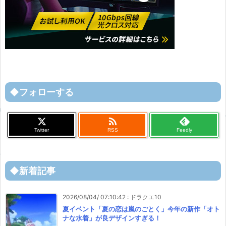
◆フォローする

Twitter
RSS
Feedly
◆新着記事
2026/08/04/ 07:10:42
:
ドラクエ10
夏イベント「夏の恋は嵐のごとく」今年の新作「オト
ナな水着」が良デザインすぎる！