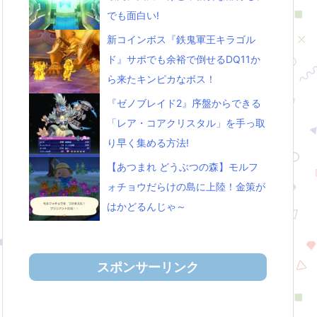
でも面白い!
新コインボス『鉄鬼軍王キラゴル
ド』サポでも余裕で倒せるDQ11か
ら来たキンピカなボス！
『ゼノブレイド2』序盤からできる
「レア・コアクリスタル」を手っ取
り早く集める方法!
【あつまれ どうぶつの森】モルフ
ォチョウだらけの島に上陸！金策が
はかどるんじゃ～
スポンサーリンク