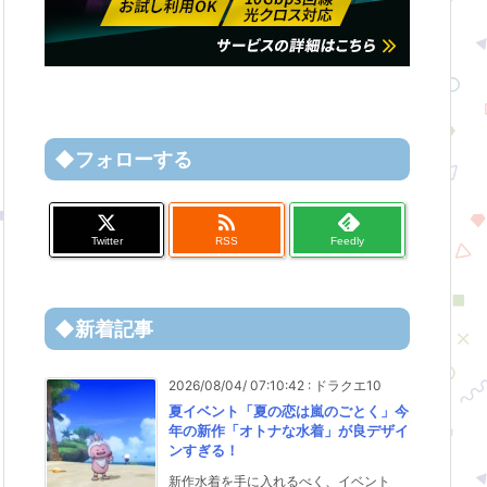
◆フォローする

Twitter
RSS
Feedly
◆新着記事
2026/08/04/ 07:10:42
:
ドラクエ10
夏イベント「夏の恋は嵐のごとく」今
年の新作「オトナな水着」が良デザイ
ンすぎる！
新作水着を手に入れるべく、イベント