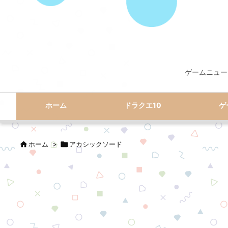
ゲームニュー
ホーム
ドラクエ10
ゲ

ホーム
>

アカシックソード