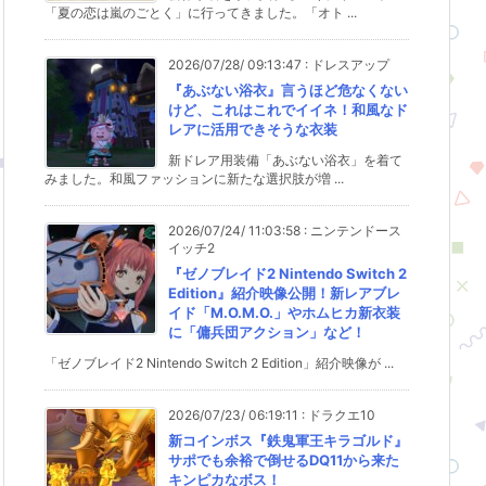
「夏の恋は嵐のごとく」に行ってきました。「オト ...
2026/07/28/ 09:13:47
:
ドレスアップ
『あぶない浴衣』言うほど危なくない
けど、これはこれでイイネ！和風なド
レアに活用できそうな衣装
新ドレア用装備「あぶない浴衣」を着て
みました。和風ファッションに新たな選択肢が増 ...
2026/07/24/ 11:03:58
:
ニンテンドース
イッチ2
『ゼノブレイド2 Nintendo Switch 2
Edition』紹介映像公開！新レアブレ
イド「M.O.M.O.」やホムヒカ新衣装
に「傭兵団アクション」など！
「ゼノブレイド2 Nintendo Switch 2 Edition」紹介映像が ...
2026/07/23/ 06:19:11
:
ドラクエ10
新コインボス『鉄鬼軍王キラゴルド』
サポでも余裕で倒せるDQ11から来た
キンピカなボス！