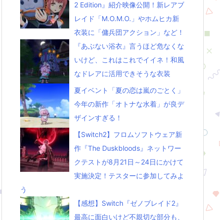
2 Edition』紹介映像公開！新レアブ
レイド「M.O.M.O.」やホムヒカ新
衣装に「傭兵団アクション」など！
『あぶない浴衣』言うほど危なくな
いけど、これはこれでイイネ！和風
なドレアに活用できそうな衣装
夏イベント「夏の恋は嵐のごとく」
今年の新作「オトナな水着」が良デ
ザインすぎる！
【Switch2】フロムソフトウェア新
作『The Duskbloods』ネットワー
クテストが8月21日～24日にかけて
実施決定！テスターに参加してみよ
う
【感想】Switch『ゼノブレイド2』
最高に面白いけど不親切な部分も、