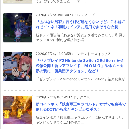
く」に行ってきました。「オト ...
2026/07/28/ 09:13:47
:
ドレスアップ
『あぶない浴衣』言うほど危なくないけど、これはこ
れでイイネ！和風なドレアに活用できそうな衣装
新ドレア用装備「あぶない浴衣」を着てみました。和風フ
ァッションに新たな選択肢が増 ...
2026/07/24/ 11:03:58
:
ニンテンドースイッチ2
『ゼノブレイド2 Nintendo Switch 2 Edition』紹介
映像公開！新レアブレイド「M.O.M.O.」やホムヒカ
新衣装に「傭兵団アクション」など！
「ゼノブレイド2 Nintendo Switch 2 Edition」紹介映像が
...
2026/07/23/ 06:19:11
:
ドラクエ10
新コインボス『鉄鬼軍王キラゴルド』サポでも余裕で
倒せるDQ11から来たキンピカなボス！
新コインボス「鉄鬼軍王キラゴルド」に挑んできました。
キンピカなドラクエ11のボス ...