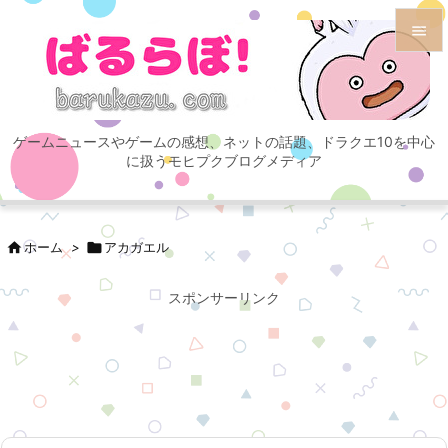


メニュ

ゲームニュースやゲームの感想、ネットの話題、ドラクエ10を中心
サイド
に扱うモヒプクブログメディア

前へ


ホーム
>

アカガエル
次へ

スポンサーリンク
検索