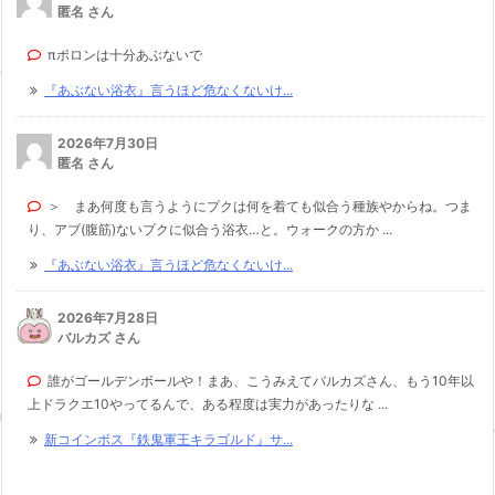
匿名 さん
πポロンは十分あぶないで
『あぶない浴衣』言うほど危なくないけ...
2026年7月30日
匿名 さん
＞ まあ何度も言うようにプクは何を着ても似合う種族やからね。つま
り、アブ(腹筋)ないプクに似合う浴衣…と。ウォークの方か ...
『あぶない浴衣』言うほど危なくないけ...
2026年7月28日
バルカズ さん
誰がゴールデンボールや！まあ、こうみえてバルカズさん、もう10年以
上ドラクエ10やってるんで、ある程度は実力があったりな ...
新コインボス『鉄鬼軍王キラゴルド』サ...