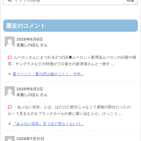
最近のコメント
2026年8月6日
名無しのぽん さん
ムーロンさんにまつわる2つの説●ムーロン＝新津説ムーロンの白髪や猫
背、サングラスなどの特徴がプロ雀士の新津潔さんと一致す ...
夏イベント「夏の恋は嵐のごとく」今年...
2026年8月2日
名無しのぽん さん
「あぶない浴衣」とは、はだけた部分じゃなくて虚無の部分だったの
か！？見るものをブラックホールの奥に吸い込むとか。けっこう ...
『あぶない浴衣』言うほど危なくないけ...
2026年7月31日