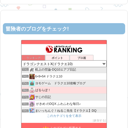
冒険者のブログをチェック!
ティルナローグス｜ドラクエ10ブログ！
49位
カスミ心理学研究所
50位
ロビンさんはガチらない。
51位
ランキング
ポイント
ブロ画
星降る夜の活動記録
52位
机上の空論-DQ10エアプ日記
53位
6×9=54 ドラクエ10
54位
ヨモゲーム ドラクエ10攻略ブログ
55位
ばるらぼ！
56位
サじの日記
57位
がきめ のDQX ふわふわな毎日♪
58位
まいっちんぐ！ねるこ先生【ドラクエ】DQ
59位
このカテゴリを全て表示
みみっくほしさんいますか！？
60位
参加する
アストルティアリサーチ2nd
61位