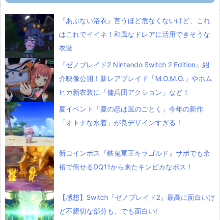
『あぶない浴衣』言うほど危なくないけど、これ
はこれでイイネ！和風なドレアに活用できそうな
衣装
『ゼノブレイド2 Nintendo Switch 2 Edition』紹
介映像公開！新レアブレイド「M.O.M.O.」やホム
ヒカ新衣装に「傭兵団アクション」など！
夏イベント「夏の恋は嵐のごとく」今年の新作
「オトナな水着」が良デザインすぎる！
新コインボス『鉄鬼軍王キラゴルド』サポでも余
裕で倒せるDQ11から来たキンピカなボス！
【感想】Switch『ゼノブレイド2』最高に面白いけ
ど不親切な部分も、でも面白い!