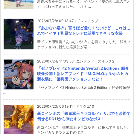
新作水着を手に入れるべく、イベント「夏の恋は嵐のごと
く」に行ってきました。「オト ...
2026/07/28/ 09:13:47
:
ドレスアップ
『あぶない浴衣』言うほど危なくないけど、これはこ
れでイイネ！和風なドレアに活用できそうな衣装
新ドレア用装備「あぶない浴衣」を着てみました。和風フ
ァッションに新たな選択肢が増 ...
2026/07/24/ 11:03:58
:
ニンテンドースイッチ2
『ゼノブレイド2 Nintendo Switch 2 Edition』紹介
映像公開！新レアブレイド「M.O.M.O.」やホムヒカ
新衣装に「傭兵団アクション」など！
「ゼノブレイド2 Nintendo Switch 2 Edition」紹介映像が
...
2026/07/23/ 06:19:11
:
ドラクエ10
新コインボス『鉄鬼軍王キラゴルド』サポでも余裕で
倒せるDQ11から来たキンピカなボス！
新コインボス「鉄鬼軍王キラゴルド」に挑んできました。
キンピカなドラクエ11のボス ...