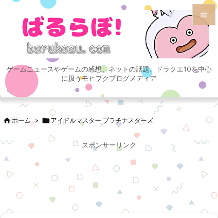


メニュ

ゲームニュースやゲームの感想、ネットの話題、ドラクエ10を中心
サイド
に扱うモヒプクブログメディア

前へ


ホーム
>

アイドルマスター プラチナスターズ
次へ

スポンサーリンク
検索