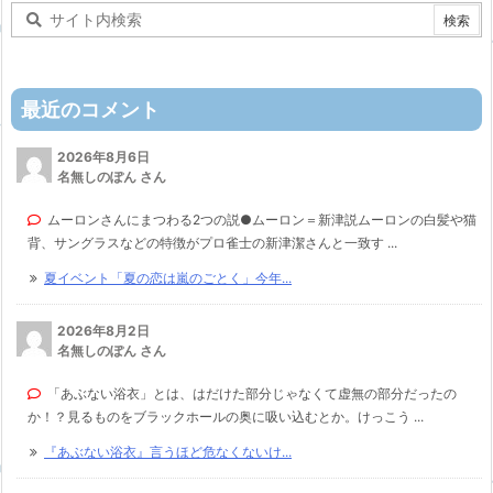
最近のコメント
2026年8月6日
名無しのぽん さん
ムーロンさんにまつわる2つの説●ムーロン＝新津説ムーロンの白髪や猫
背、サングラスなどの特徴がプロ雀士の新津潔さんと一致す ...
夏イベント「夏の恋は嵐のごとく」今年...
2026年8月2日
名無しのぽん さん
「あぶない浴衣」とは、はだけた部分じゃなくて虚無の部分だったの
か！？見るものをブラックホールの奥に吸い込むとか。けっこう ...
『あぶない浴衣』言うほど危なくないけ...