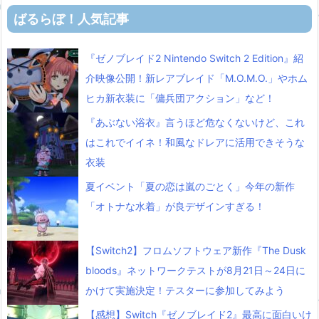
ばるらぼ！人気記事
『ゼノブレイド2 Nintendo Switch 2 Edition』紹
介映像公開！新レアブレイド「M.O.M.O.」やホム
ヒカ新衣装に「傭兵団アクション」など！
『あぶない浴衣』言うほど危なくないけど、これ
はこれでイイネ！和風なドレアに活用できそうな
衣装
夏イベント「夏の恋は嵐のごとく」今年の新作
「オトナな水着」が良デザインすぎる！
【Switch2】フロムソフトウェア新作『The Dusk
bloods』ネットワークテストが8月21日～24日に
かけて実施決定！テスターに参加してみよう
【感想】Switch『ゼノブレイド2』最高に面白いけ