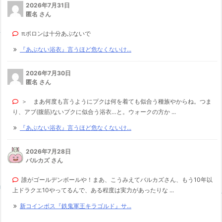
2026年7月31日
匿名 さん
πポロンは十分あぶないで
『あぶない浴衣』言うほど危なくないけ...
2026年7月30日
匿名 さん
＞ まあ何度も言うようにプクは何を着ても似合う種族やからね。つま
り、アブ(腹筋)ないプクに似合う浴衣…と。ウォークの方か ...
『あぶない浴衣』言うほど危なくないけ...
2026年7月28日
バルカズ さん
誰がゴールデンボールや！まあ、こうみえてバルカズさん、もう10年以
上ドラクエ10やってるんで、ある程度は実力があったりな ...
新コインボス『鉄鬼軍王キラゴルド』サ...