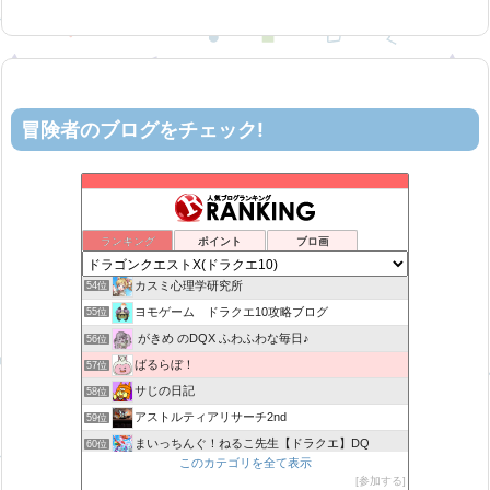
冒険者のブログをチェック!
ティルナローグス｜ドラクエ10ブログ！
50位
ロビンさんはガチらない。
51位
リホレイショ・ゲームブログ
52位
ランキング
ポイント
ブロ画
机上の空論-DQ10エアプ日記
53位
カスミ心理学研究所
54位
ヨモゲーム ドラクエ10攻略ブログ
55位
がきめ のDQX ふわふわな毎日♪
56位
ばるらぼ！
57位
サじの日記
58位
アストルティアリサーチ2nd
59位
まいっちんぐ！ねるこ先生【ドラクエ】DQ
60位
このカテゴリを全て表示
みみっくほしさんいますか！？
61位
参加する