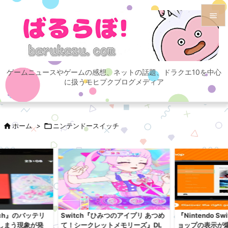


メニュ

ゲームニュースやゲームの感想、ネットの話題、ドラクエ10を中心
サイド
に扱うモヒプクブログメディア

前へ


ホーム
>

ニンテンドースイッチ
次へ

検索
itch』のバッテリ
Switch『ひみつのアイプリ あつめ
『Nintendo S
しまう現象が発
て！シークレットメモリーズ』DL
ョップの表示が