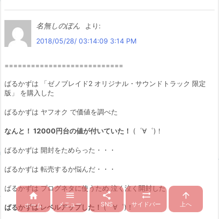
名無しのぽん
より:
2018/05/28/ 03:14:09 3:14 PM
===========================
ばるかずは 「ゼノブレイド2 オリジナル・サウンドトラック 限定
版」 を購入した
ばるかずは ヤフオク で価値を調べた
なんと！ 12000円台の値が付いていた！
(゜∀゜)！
ばるかずは 開封をためらった・・・
ばるかずは 転売するか悩んだ・・・
ばるかずは プログネタに使うため 泣く泣く開封した





メニュー
SNS
サイドバー
上へ
ホーム
ばるかずは レベルアップした！
(゜∀゜)！