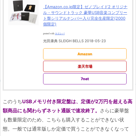
【Amazon.co.jp限定】ゼノブレイド2 オリジナ
ル・サウンドトラック 豪華USB音楽コンプリー
ト盤シリアルナンバー入り完全生産限定(2000
個限定)
posted with
カエレバ
光田康典 SLEIGH BELLS 2018-05-23
Amazon
楽天市場
7net
このうち
USBメモリ付き限定盤は、定価が2万円を超える高
額商品にも関わらずネット通販で速攻終了。
さらに豪華盤
も数量限定のため、こちらも購入することができない状
態。一般では通常版しか定価で買うことができなくなって