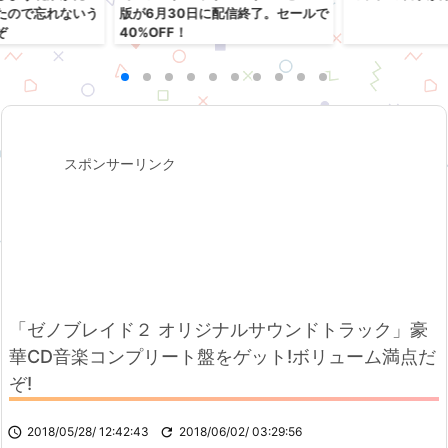
たので忘れないう
版が6月30日に配信終了。セールで
ぞ
40%OFF！
スポンサーリンク
「ゼノブレイド２ オリジナルサウンドトラック」豪
華CD音楽コンプリート盤をゲット!ボリューム満点だ
ぞ!

2018/05/28/ 12:42:43

2018/06/02/ 03:29:56