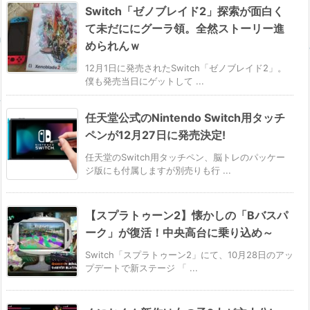
Switch「ゼノブレイド2」探索が面白く
て未だににグーラ領。全然ストーリー進
められんｗ
12月1日に発売されたSwitch「ゼノブレイド2」。
僕も発売当日にゲットして ...
任天堂公式のNintendo Switch用タッチ
ペンが12月27日に発売決定!
任天堂のSwitch用タッチペン、脳トレのパッケー
ジ版にも付属しますが別売りも行 ...
【スプラトゥーン2】懐かしの「Bバスパ
ーク」が復活！中央高台に乗り込め～
Switch「スプラトゥーン2」にて、10月28日のアッ
プデートで新ステージ 「 ...