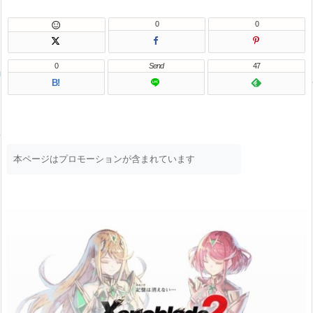
0
0

0
Send
47
B!
本ページはプロモーションが含まれています