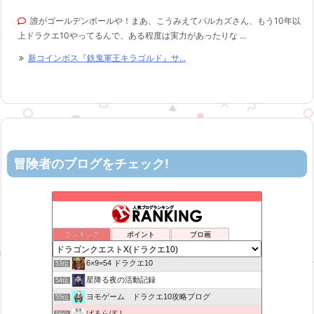
誰がゴールデンボールや！まあ、こうみえてバルカズさん、もう10年以
上ドラクエ10やってるんで、ある程度は実力があったりな ...
新コインボス『鉄鬼軍王キラゴルド』サ...
冒険者のブログをチェック!
ティルナローグス｜ドラクエ10ブログ！
49位
カスミ心理学研究所
50位
ロビンさんはガチらない。
51位
ランキング
ポイント
ブロ画
机上の空論-DQ10エアプ日記
52位
6×9=54 ドラクエ10
53位
星降る夜の活動記録
54位
ヨモゲーム ドラクエ10攻略ブログ
55位
ばるらぼ！