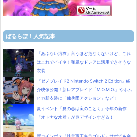
ばるらぼ！人気記事
『あぶない浴衣』言うほど危なくないけど、これ
はこれでイイネ！和風なドレアに活用できそうな
衣装
『ゼノブレイド2 Nintendo Switch 2 Edition』紹
介映像公開！新レアブレイド「M.O.M.O.」やホム
ヒカ新衣装に「傭兵団アクション」など！
夏イベント「夏の恋は嵐のごとく」今年の新作
「オトナな水着」が良デザインすぎる！
新コインボス『鉄鬼軍王キラゴルド』サポでも余