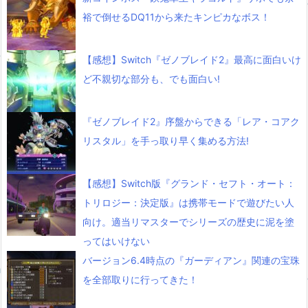
裕で倒せるDQ11から来たキンピカなボス！
【感想】Switch『ゼノブレイド2』最高に面白いけ
ど不親切な部分も、でも面白い!
『ゼノブレイド2』序盤からできる「レア・コアク
リスタル」を手っ取り早く集める方法!
【感想】Switch版『グランド・セフト・オート：
トリロジー：決定版』は携帯モードで遊びたい人
向け。適当リマスターでシリーズの歴史に泥を塗
ってはいけない
バージョン6.4時点の『ガーディアン』関連の宝珠
を全部取りに行ってきた！