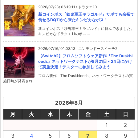
2026/07/23/ 06:19:11
:
ドラクエ10
新コインボス『鉄鬼軍王キラゴルド』サポでも余裕で
倒せるDQ11から来たキンピカなボス！
新コインボス「鉄鬼軍王キラゴルド」に挑んできました。
キンピカなドラクエ11のボス ...
2026/07/16/ 01:08:13
:
ニンテンドースイッチ2
【Switch2】フロムソフトウェア新作『The Duskbl
oods』ネットワークテストが8月21日～24日にかけ
て実施決定！テスターに参加してみよう
フロム新作「The Duskbloods」ネットワークテストの実
施日時が発表され ...
2026年8月
月
火
水
木
金
土
日
1
2
3
4
5
6
7
8
9