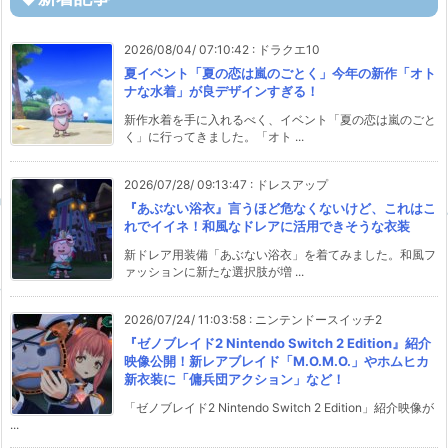
2026/08/04/ 07:10:42
:
ドラクエ10
夏イベント「夏の恋は嵐のごとく」今年の新作「オト
ナな水着」が良デザインすぎる！
新作水着を手に入れるべく、イベント「夏の恋は嵐のごと
く」に行ってきました。「オト ...
2026/07/28/ 09:13:47
:
ドレスアップ
『あぶない浴衣』言うほど危なくないけど、これはこ
れでイイネ！和風なドレアに活用できそうな衣装
新ドレア用装備「あぶない浴衣」を着てみました。和風フ
ァッションに新たな選択肢が増 ...
2026/07/24/ 11:03:58
:
ニンテンドースイッチ2
『ゼノブレイド2 Nintendo Switch 2 Edition』紹介
映像公開！新レアブレイド「M.O.M.O.」やホムヒカ
新衣装に「傭兵団アクション」など！
「ゼノブレイド2 Nintendo Switch 2 Edition」紹介映像が
...