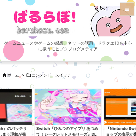


メニュ

ゲームニュースやゲームの感想、ネットの話題、ドラクエ10を中心
サイド
に扱うモヒプクブログメディア

前へ


ホーム
>

ニンテンドースイッチ
次へ

検索
itch』のバッテリ
Switch『ひみつのアイプリ あつめ
『Nintendo S
しまう現象が発
て！シークレットメモリーズ』DL
ョップの表示が