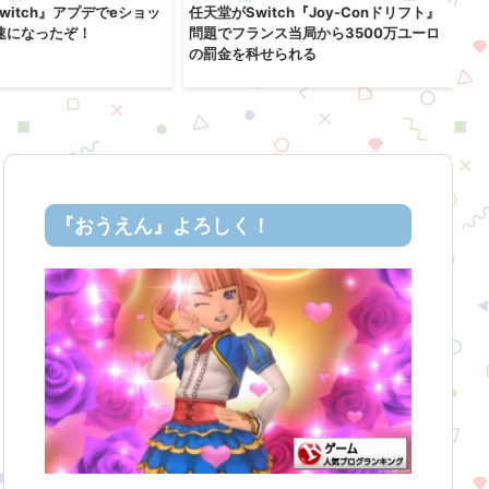
 Switch』アプデでeショッ
任天堂がSwitch『Joy-Conドリフト』
『
速になったぞ！
問題でフランス当局から3500万ユーロ
1
の罰金を科せられる
を
『おうえん』よろしく！