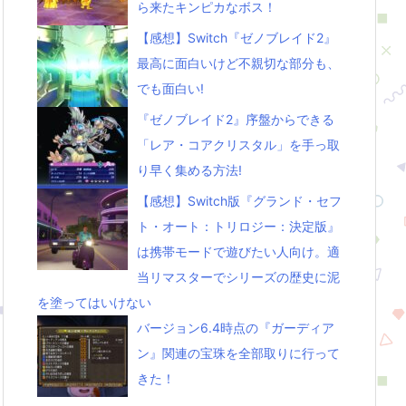
ら来たキンピカなボス！
【感想】Switch『ゼノブレイド2』
最高に面白いけど不親切な部分も、
でも面白い!
『ゼノブレイド2』序盤からできる
「レア・コアクリスタル」を手っ取
り早く集める方法!
【感想】Switch版『グランド・セフ
ト・オート：トリロジー：決定版』
は携帯モードで遊びたい人向け。適
当リマスターでシリーズの歴史に泥
を塗ってはいけない
バージョン6.4時点の『ガーディア
ン』関連の宝珠を全部取りに行って
きた！