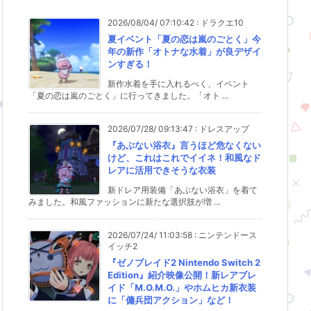
2026/08/04/ 07:10:42
:
ドラクエ10
夏イベント「夏の恋は嵐のごとく」今
年の新作「オトナな水着」が良デザイ
ンすぎる！
新作水着を手に入れるべく、イベント
「夏の恋は嵐のごとく」に行ってきました。「オト ...
2026/07/28/ 09:13:47
:
ドレスアップ
『あぶない浴衣』言うほど危なくない
けど、これはこれでイイネ！和風なド
レアに活用できそうな衣装
新ドレア用装備「あぶない浴衣」を着て
みました。和風ファッションに新たな選択肢が増 ...
2026/07/24/ 11:03:58
:
ニンテンドース
イッチ2
『ゼノブレイド2 Nintendo Switch 2
Edition』紹介映像公開！新レアブレ
イド「M.O.M.O.」やホムヒカ新衣装
に「傭兵団アクション」など！