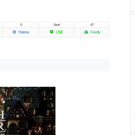
0
Send
47
B!
Hatena
LINE
Feedly