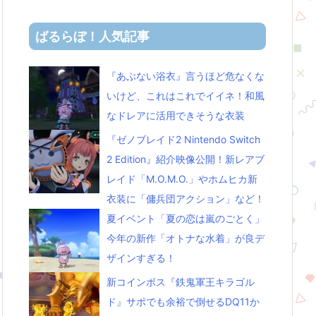
ばるらぼ！人気記事
『あぶない浴衣』言うほど危なくな
いけど、これはこれでイイネ！和風
なドレアに活用できそうな衣装
『ゼノブレイド2 Nintendo Switch
2 Edition』紹介映像公開！新レアブ
レイド「M.O.M.O.」やホムヒカ新
衣装に「傭兵団アクション」など！
夏イベント「夏の恋は嵐のごとく」
今年の新作「オトナな水着」が良デ
ザインすぎる！
新コインボス『鉄鬼軍王キラゴル
ド』サポでも余裕で倒せるDQ11か