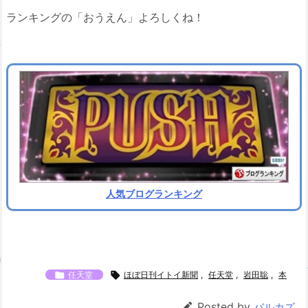
ランキングの「おうえん」よろしくね！
人気ブログランキング

任天堂

ほぼ日刊イトイ新聞
,
任天堂
,
岩田聡
,
本

Posted by
バルカズ