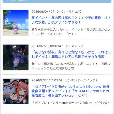
2026/08/04/ 07:10:42
:
ドラクエ10
夏イベント「夏の恋は嵐のごとく」今年の新作「オト
ナな水着」が良デザインすぎる！
新作水着を手に入れるべく、イベント「夏の恋は嵐のごと
く」に行ってきました。「オト ...
2026/07/28/ 09:13:47
:
ドレスアップ
『あぶない浴衣』言うほど危なくないけど、これはこ
れでイイネ！和風なドレアに活用できそうな衣装
新ドレア用装備「あぶない浴衣」を着てみました。和風フ
ァッションに新たな選択肢が増 ...
2026/07/24/ 11:03:58
:
ニンテンドースイッチ2
『ゼノブレイド2 Nintendo Switch 2 Edition』紹介
映像公開！新レアブレイド「M.O.M.O.」やホムヒカ
新衣装に「傭兵団アクション」など！
「ゼノブレイド2 Nintendo Switch 2 Edition」紹介映像が
...