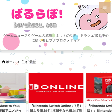


メニュ

ゲームニュースやゲームの感想、ネットの話題、ドラクエ10を中心
サイド
に扱うモヒプクブログメディア

前へ


ホーム
>

任天堂
次へ

検索
se to You』
『Nintendo Switch Online』7月1
『Nintendo S
短編アニメだっ
日より値上げ！本日中なら値上げ前
版）』Nintend