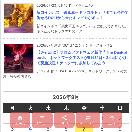
2026/07/23/ 06:19:11
:
ドラクエ10
新コインボス『鉄鬼軍王キラゴルド』サポでも余裕で
倒せるDQ11から来たキンピカなボス！
新コインボス「鉄鬼軍王キラゴルド」に挑んできました。
キンピカなドラクエ11のボス ...
2026/07/16/ 01:08:13
:
ニンテンドースイッチ2
【Switch2】フロムソフトウェア新作『The Duskbl
oods』ネットワークテストが8月21日～24日にかけ
て実施決定！テスターに参加してみよう
フロム新作「The Duskbloods」ネットワークテストの実
施日時が発表され ...
2026年8月
月
火
水
木
金
土
日





1
2
メニュー
SNS
サイドバー
上へ
ホーム
3
4
5
6
7
8
9