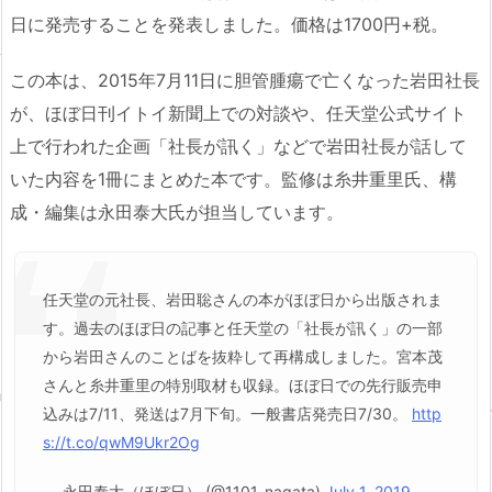
日に発売することを発表しました。価格は1700円+税。
この本は、2015年7月11日に胆管腫瘍で亡くなった岩田社長
が、ほぼ日刊イトイ新聞上での対談や、任天堂公式サイト
上で行われた企画「社長が訊く」などで岩田社長が話して
いた内容を1冊にまとめた本です。監修は糸井重里氏、構
成・編集は永田泰大氏が担当しています。
任天堂の元社長、岩田聡さんの本がほぼ日から出版されま
す。過去のほぼ日の記事と任天堂の「社長が訊く」の一部
から岩田さんのことばを抜粋して再構成しました。宮本茂
さんと糸井重里の特別取材も収録。ほぼ日での先行販売申
込みは7/11、発送は7月下旬。一般書店発売日7/30。
http
s://t.co/qwM9Ukr2Og
— 永田泰大（ほぼ日） (@1101_nagata)
July 1, 2019