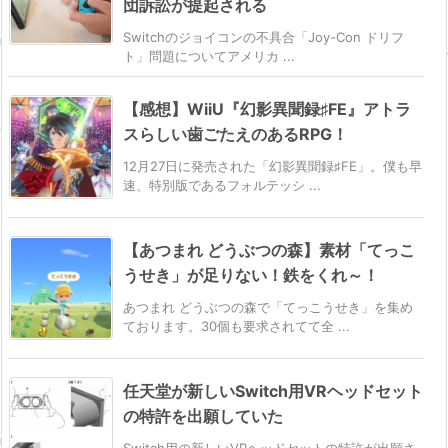
団訴訟が提起される
Switchのジョイコンの不具合「Joy-Con ドリフ
ト」問題についてアメリカ ...
【感想】WiiU『幻影異聞録♯FE』アトラ
スらしい歯ごたえのあるRPG！
12月27日に発売された「幻影異聞録♯FE」。僕も早
速、特別版であるフォルテッシ ...
【あつまれ どうぶつの森】素材「てっこ
うせき」が足りない！鉄をくれ～！
あつまれ どうぶつの森で「てっこうせき」を集め
ております。30個も要求されてて全 ...
任天堂が新しいSwitch用VRヘッドセット
の特許を出願していた