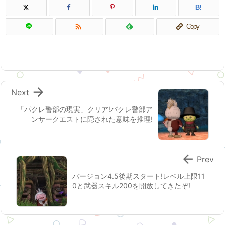
B!

Copy

Next
「パクレ警部の現実」クリア!パクレ警部ア
ンサークエストに隠された意味を推理!

Prev
バージョン4.5後期スタート!レベル上限11
0と武器スキル200を開放してきたぞ!