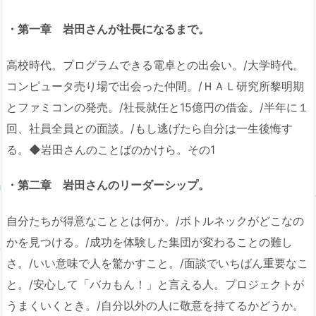
・第一章 岩田さんが社長になるまで。
高校時代。プログラムできる電卓との出会い。/大学時代。
コンピュータ売り場で出会った仲間。/ＨＡＬ研究所黎明期
とファミコンの発売。/社長就任と15億円の借金。/半年に１
回、社員全員との面談。/もし逃げたら自分は一生後悔す
る。◆岩田さんのことばのかけら。その1
・第二章 岩田さんのリーダーシップ。
自分たちが得意なこととは何か。/ボトルネックがどこなの
かを見つける。/成功を体験した集団が変わることの難し
さ。/いい意味で人を驚かすこと。/面談でいちばん重要なこ
と。/安心して「バカもん！」と言える人。プロジェクトが
うまくいくとき。/自分以外の人に敬意を持てるかどうか。