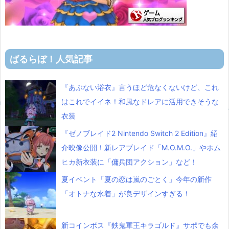
ばるらぼ！人気記事
『あぶない浴衣』言うほど危なくないけど、これ
はこれでイイネ！和風なドレアに活用できそうな
衣装
『ゼノブレイド2 Nintendo Switch 2 Edition』紹
介映像公開！新レアブレイド「M.O.M.O.」やホム
ヒカ新衣装に「傭兵団アクション」など！
夏イベント「夏の恋は嵐のごとく」今年の新作
「オトナな水着」が良デザインすぎる！
新コインボス『鉄鬼軍王キラゴルド』サポでも余