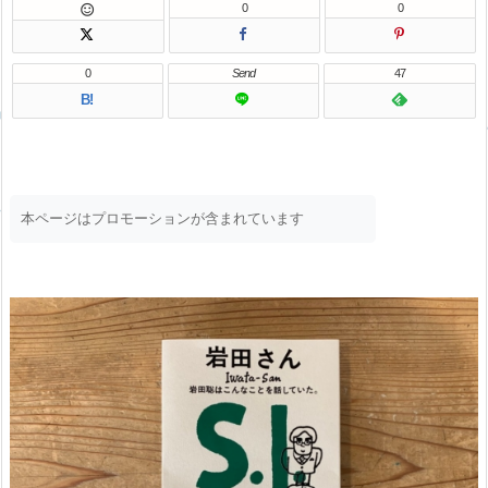
0
0

0
Send
47
B!
本ページはプロモーションが含まれています