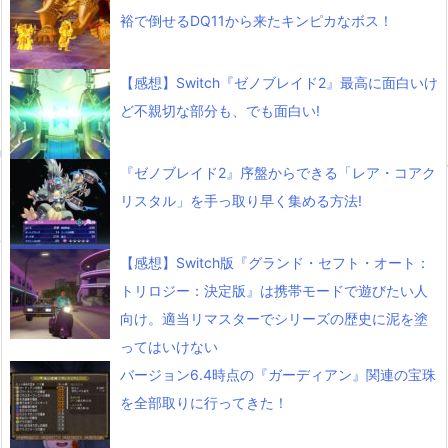
裕で倒せるDQ11から来たキンピカなボス！
【感想】Switch『ゼノブレイド2』最高に面白いけ
ど不親切な部分も、でも面白い!
『ゼノブレイド2』序盤からできる「レア・コアク
リスタル」を手っ取り早く集める方法!
【感想】Switch版『グランド・セフト・オート：
トリロジー：決定版』は携帯モードで遊びたい人
向け。適当リマスターでシリーズの歴史に泥を塗
ってはいけない
バージョン6.4時点の『ガーディアン』関連の宝珠
を全部取りに行ってきた！