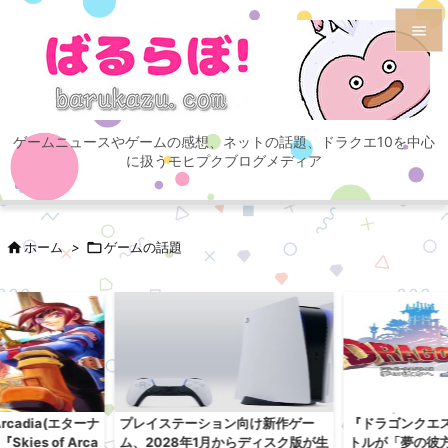


メニュ

ゲームニュースやゲームの感想、ネットの話題、ドラクエ10を中心
サイド
に扱うモヒプクブログメディア

前へ


ホーム
>

ゲームの話題
次へ

検索
Arcadia(エターナ
プレイステーション向け新作ゲー
『ドラゴンクエス
ies of Arca
ム、2028年1月からディスク版が生
トルが「夢の彼