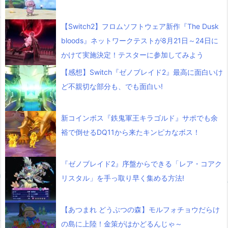
【Switch2】フロムソフトウェア新作『The Dusk
bloods』ネットワークテストが8月21日～24日に
かけて実施決定！テスターに参加してみよう
【感想】Switch『ゼノブレイド2』最高に面白いけ
ど不親切な部分も、でも面白い!
新コインボス『鉄鬼軍王キラゴルド』サポでも余
裕で倒せるDQ11から来たキンピカなボス！
『ゼノブレイド2』序盤からできる「レア・コアク
リスタル」を手っ取り早く集める方法!
【あつまれ どうぶつの森】モルフォチョウだらけ
の島に上陸！金策がはかどるんじゃ～