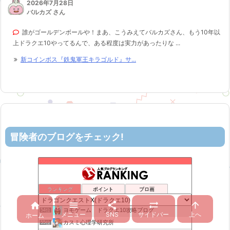
2026年7月28日
バルカズ さん
誰がゴールデンボールや！まあ、こうみえてバルカズさん、もう10年以
上ドラクエ10やってるんで、ある程度は実力があったりな ...
新コインボス『鉄鬼軍王キラゴルド』サ...
冒険者のブログをチェック!
ロビンさんはガチらない。
50位
リホレイショ・ゲームブログ
51位
6×9=54 ドラクエ10
52位
ランキング
ポイント
ブロ画
机上の空論-DQ10エアプ日記
53位





ヨモゲーム ドラクエ10攻略ブログ
54位
メニュー
SNS
サイドバー
上へ
ホーム
カスミ心理学研究所
55位