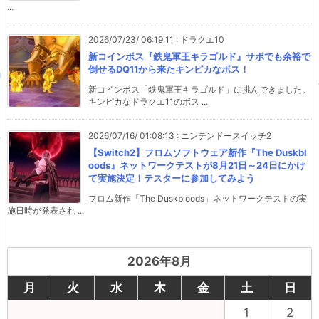
...
2026/07/23/ 06:19:11
:
ドラクエ10
新コインボス『鉄鬼軍王キラゴルド』サポでも余裕で
倒せるDQ11から来たキンピカなボス！
新コインボス「鉄鬼軍王キラゴルド」に挑んできました。
キンピカなドラクエ11のボス ...
2026/07/16/ 01:08:13
:
ニンテンドースイッチ2
【Switch2】フロムソフトウェア新作『The Duskbl
oods』ネットワークテストが8月21日～24日にかけ
て実施決定！テスターに参加してみよう
フロム新作「The Duskbloods」ネットワークテストの実
施日時が発表され ...
2026年8月
月
火
水
木
金
土
日
1
2