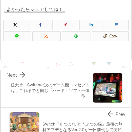
よかったらシェアしてね！
B!

Copy

Next
任天堂、Switchの次のゲーム機コンセプト
は、これまでと同じ「ハード・ソフト一体
型」

Prev
Switch『あつまれ どうぶつの森』最後の無
料アプデとなるVer.2.0が一日前倒しで突如