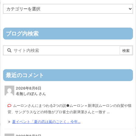
カ
テ
ゴ
リ
ー
ブログ内検索
最近のコメント
2026年8月6日
名無しのぽん さん
ムーロンさんにまつわる2つの説●ムーロン＝新津説ムーロンの白髪や猫
背、サングラスなどの特徴がプロ雀士の新津潔さんと一致す ...
夏イベント「夏の恋は嵐のごとく」今年...