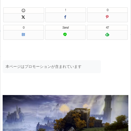
!
0

0
Send
47
B!
本ページはプロモーションが含まれています