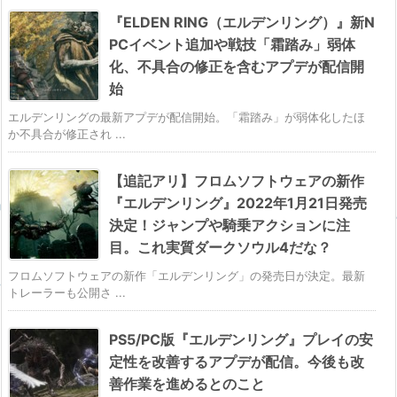
『ELDEN RING（エルデンリング）』新N
PCイベント追加や戦技「霜踏み」弱体
化、不具合の修正を含むアプデが配信開
始
エルデンリングの最新アプデが配信開始。「霜踏み」が弱体化したほ
か不具合が修正され ...
【追記アリ】フロムソフトウェアの新作
『エルデンリング』2022年1月21日発売
決定！ジャンプや騎乗アクションに注
目。これ実質ダークソウル4だな？
フロムソフトウェアの新作「エルデンリング」の発売日が決定。最新
トレーラーも公開さ ...
PS5/PC版『エルデンリング』プレイの安
定性を改善するアプデが配信。今後も改
善作業を進めるとのこと