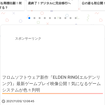
列を商標出願！何
産終了！デジタルに完全移行へ
公の姿も初公開
する？
スポンサーリンク
フロムソフトウェア新作『ELDEN RING(エルデンリ
ング)』最新ゲームプレイ映像公開！気になるゲーム
システムが色々判明

2021/11/05/ 12:06:45