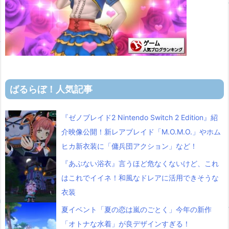
ばるらぼ！人気記事
『ゼノブレイド2 Nintendo Switch 2 Edition』紹
介映像公開！新レアブレイド「M.O.M.O.」やホム
ヒカ新衣装に「傭兵団アクション」など！
『あぶない浴衣』言うほど危なくないけど、これ
はこれでイイネ！和風なドレアに活用できそうな
衣装
夏イベント「夏の恋は嵐のごとく」今年の新作
「オトナな水着」が良デザインすぎる！