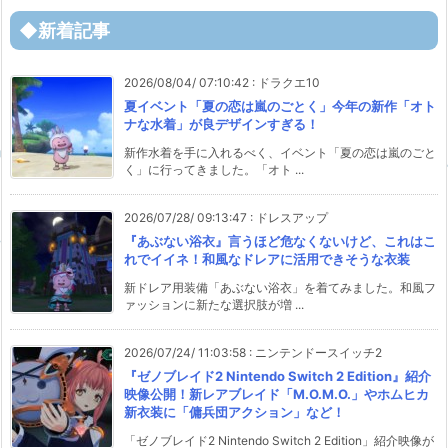
◆新着記事
2026/08/04/ 07:10:42
:
ドラクエ10
夏イベント「夏の恋は嵐のごとく」今年の新作「オト
ナな水着」が良デザインすぎる！
新作水着を手に入れるべく、イベント「夏の恋は嵐のごと
く」に行ってきました。「オト ...
2026/07/28/ 09:13:47
:
ドレスアップ
『あぶない浴衣』言うほど危なくないけど、これはこ
れでイイネ！和風なドレアに活用できそうな衣装
新ドレア用装備「あぶない浴衣」を着てみました。和風フ
ァッションに新たな選択肢が増 ...
2026/07/24/ 11:03:58
:
ニンテンドースイッチ2
『ゼノブレイド2 Nintendo Switch 2 Edition』紹介
映像公開！新レアブレイド「M.O.M.O.」やホムヒカ
新衣装に「傭兵団アクション」など！
「ゼノブレイド2 Nintendo Switch 2 Edition」紹介映像が