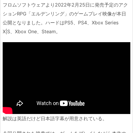
フロムソフトウェアより2022年2月25日に発売予定のアク
ションRPG「エルデンリング」のゲームプレイ映像が本日
公開となりました。ハードはPS5、PS4、Xbox Series
X|S、Xbox One、Steam。
解説は英語だけど日本語字幕が用意されている。