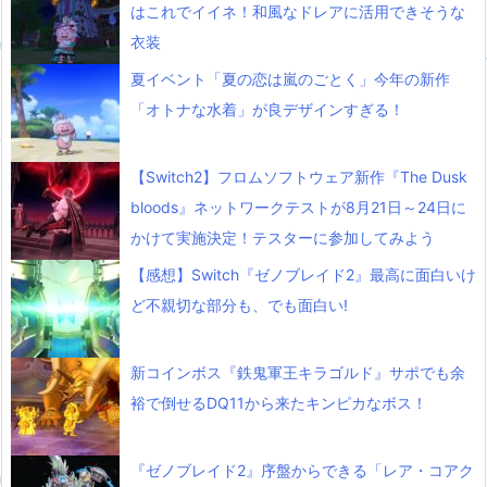
はこれでイイネ！和風なドレアに活用できそうな
衣装
夏イベント「夏の恋は嵐のごとく」今年の新作
「オトナな水着」が良デザインすぎる！
【Switch2】フロムソフトウェア新作『The Dusk
bloods』ネットワークテストが8月21日～24日に
かけて実施決定！テスターに参加してみよう
【感想】Switch『ゼノブレイド2』最高に面白いけ
ど不親切な部分も、でも面白い!
新コインボス『鉄鬼軍王キラゴルド』サポでも余
裕で倒せるDQ11から来たキンピカなボス！
『ゼノブレイド2』序盤からできる「レア・コアク