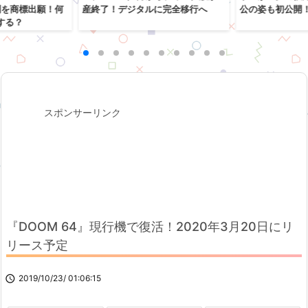
列を商標出願！何
産終了！デジタルに完全移行へ
公の姿も初公開
する？
スポンサーリンク
『DOOM 64』現行機で復活！2020年3月20日にリ
リース予定

2019/10/23/ 01:06:15